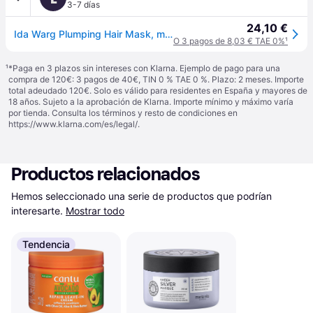
3-7 días
24,10 €
Ida Warg Plumping Hair Mask, mascarilla capilar voluminizadora, 300 ml
O 3 pagos de 8,03 € TAE 0%
¹
¹
*Paga en 3 plazos sin intereses con Klarna. Ejemplo de pago para una
compra de 120€: 3 pagos de 40€, TIN 0 % TAE 0 %. Plazo: 2 meses. Importe
total adeudado 120€. Solo es válido para residentes en España y mayores de
18 años. Sujeto a la aprobación de Klarna. Importe mínimo y máximo varía
por tienda. Consulta los términos y resto de condiciones en
https://www.klarna.com/es/legal/
.
Productos relacionados
Hemos seleccionado una serie de productos que podrían 
interesarte.
Mostrar todo
Tendencia