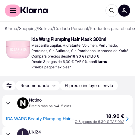
Comprar con Klarna
Para empresas
Klarna
/
Shopping
/
Belleza
/
Cuidado Personal
/
Productos para el cabe
Ida Warg Plumping Hair Mask 300ml
Mascarilla capilar, Hidratante, Volumen, Perfumado, 
Proteínas, Sin Sulfatos, Sin Parabenos, Manteca de Karité
Compara precios desde
18,90 €
a
24,10 €
Desde 3 pagos de 6,30 € TAE 0% con
Prueba pagos flexibles*
Recomendado
El precio incluye el envío
Notino
·
Precio más bajo
4-5 días
18,90 €
IDA WARG Beauty Plumping Hair Mask mascarilla nutritiva para aumentar la densidad del cabello 300 ml
O 3 pagos de 6,30 € TAE 0%
¹
Liki24
L