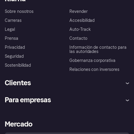
Sobre nosotros
Revender
Carreras
Accesibilidad
Legal
Auto-Track
Prensa
Contacto
Privacidad
Información de contacto para
las autoridades
Seguridad
Gobernanza corporativa
Sostenibilidad
Relaciones con inversores
Clientes
Ayuda
Promesa de protección contra
Para empresas
el fraude
Inicio de sesión
Nuestra promesa
Asistencia al comerciante
Portal de desarrolladores
Klarna app
Bienestar financiero
Acceso empresas
Estado operativo
Mercado
Directorio de tiendas
Configuración de privacidad
Vende con Klarna
Plataformas y socios
Política de protección al