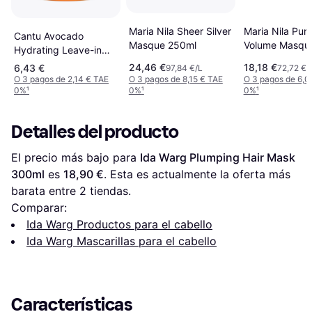
Maria Nila Sheer Silver
Maria Nila Pur
Cantu Avocado
Masque 250ml
Volume Masqu
Hydrating Leave-in
Repair Cream 340g
24,46 €
18,18 €
6,43 €
97,84 €/L
72,72 €/
O 3 pagos de 2,14 € TAE
O 3 pagos de 8,15 € TAE
O 3 pagos de 6,0
0%
¹
0%
¹
0%
¹
Detalles del producto
El precio más bajo para 
Ida Warg Plumping Hair Mask 
300ml
 es 
18,90 €
. Esta es actualmente la oferta más 
barata entre 
2
 tiendas.
Comparar:
Ida Warg Productos para el cabello
Ida Warg Mascarillas para el cabello
Características