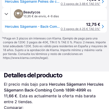
Hercules Sägemann Peines de cardado Peine púas modelo 189R-499R cola ratón Mujer
O 3 pagos de 3,88 € TAE 0%
¹
Beautycos
10,95 € de envío
,
4-6 días
12,75 €
Hercules Sägemann - Back-Combing Comb 189R-499R
O 3 pagos de 4,25 € TAE 0%
¹
¹
*Paga en 3 plazos sin intereses con Klarna. Ejemplo de pago para una
compra de 120€: 3 pagos de 40€, TIN 0 % TAE 0 %. Plazo: 2 meses. Importe
total adeudado 120€. Solo es válido para residentes en España y mayores de
18 años. Sujeto a la aprobación de Klarna. Importe mínimo y máximo varía
por tienda. Consulta los términos y resto de condiciones en
https://www.klarna.com/es/legal/
.
Detalles del producto
El precio más bajo para 
Hercules Sägemann Hercules 
Sägemann Back-Combing Comb 189R-499R
 es 
11,66 €
. Esta es actualmente la oferta más barata 
entre 
2
 tiendas.
Comparar: