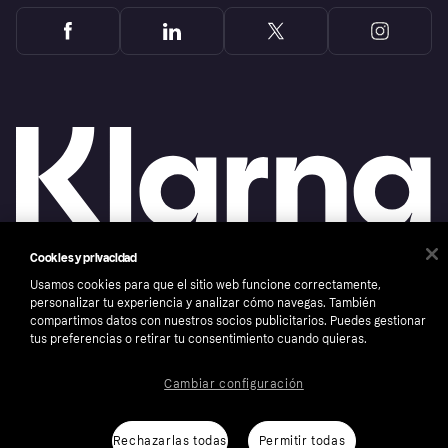
Cookies y privacidad
Usamos cookies para que el sitio web funcione correctamente,
Copyright © 2005-2026 Klarna Bank AB (publ). Sede central: Stockholm, Sweden. Todos
los derechos reservados. Klarna Bank AB (publ). Sveavägen 46, 111 34 Stockholm.
personalizar tu experiencia y analizar cómo navegas. También
Número de empresa: 556737-0431
compartimos datos con nuestros socios publicitarios. Puedes gestionar
tus preferencias o retirar tu consentimiento cuando quieras.
Aviso Sobre Cookies
Klarna.com
Cambiar configuración
Rechazarlas todas
Permitir todas