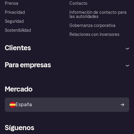
Prensa
Contacto
Privacidad
Información de contacto para
las autoridades
Seguridad
Gobernanza corporativa
Sostenibilidad
Relaciones con inversores
Clientes
Ayuda
Promesa de protección contra
Para empresas
el fraude
Inicio de sesión
Nuestra promesa
Asistencia al comerciante
Portal de desarrolladores
Klarna app
Bienestar financiero
Acceso empresas
Estado operativo
Mercado
Directorio de tiendas
Configuración de privacidad
Vende con Klarna
Plataformas y socios
Política de protección al
comprador de Klarna
Tu derecho de desistimiento
España
Reclamaciones
Síguenos