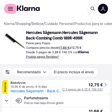
Comprar con Klarna
Para empresas
Klarna
/
Shopping
/
Belleza
/
Cuidado Personal
/
Productos para el cabe
Hercules Sägemann Hercules Sägemann 
Back-Combing Comb 189R-499R
Peine para Piojos
Compara precios desde
11,66 €
a
12,75 €
Desde 3 pagos de 3,88 € TAE 0% con
Prueba pagos flexibles*
Recomendado
El precio incluye el envío
Beautycos
Anuncio
12,75 €
10,95 € de envío
,
4-6 días
O 3 pagos de 4,25 € TAE 0%
¹
Hercules Sägemann - Back-Combing Comb 189R-499R
Parfumdreams
·
Precio más bajo
Envío gratis
11,66 €