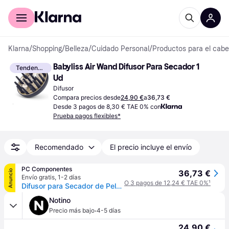
Comprar con Klarna
Para empresas
Klarna
/
Shopping
/
Belleza
/
Cuidado Personal
/
Productos para el cabe
Babyliss Air Wand Difusor Para Secador 1 
Tendencia
Ud
Difusor
Compara precios desde
24,90 €
a
36,73 €
Desde 3 pagos de 8,30 € TAE 0% con
Prueba pagos flexibles*
Recomendado
El precio incluye el envío
PC Componentes
Anuncio
36,73 €
Envío gratis
,
1-2 días
O 3 pagos de 12,24 € TAE 0%
¹
Difusor para Secador de Pelo BaByliss Air Power ACAS6550DIF Compatible AS6550E Azul
Notino
·
Precio más bajo
4-5 días
24,90 €