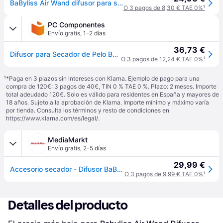
BaByliss Air Wand difusor para secador 1 ud
O 3 pagos de 8,30 € TAE 0%
¹
PC Componentes
Envío gratis
,
1-2 días
36,73 €
Difusor para Secador de Pelo BaByliss Air Power ACAS6550DIF Compatible AS6550E Azul
O 3 pagos de 12,24 € TAE 0%
¹
¹
*Paga en 3 plazos sin intereses con Klarna. Ejemplo de pago para una
compra de 120€: 3 pagos de 40€, TIN 0 % TAE 0 %. Plazo: 2 meses. Importe
total adeudado 120€. Solo es válido para residentes en España y mayores de
18 años. Sujeto a la aprobación de Klarna. Importe mínimo y máximo varía
por tienda. Consulta los términos y resto de condiciones en
https://www.klarna.com/es/legal/
.
MediaMarkt
Envío gratis
,
2-5 días
29,99 €
Accesorio secador - Difusor BaByliss ACAS6550, Compatible con Air Wand, Placa de Cerámica, 18 Puntas, Azul Black Iris
O 3 pagos de 9,99 € TAE 0%
¹
Detalles del producto