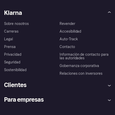
Klarna
Sobre nosotros
Revender
Carreras
Accesibilidad
Legal
Auto-Track
Prensa
Contacto
Privacidad
Información de contacto para
las autoridades
Seguridad
Gobernanza corporativa
Sostenibilidad
Relaciones con inversores
Clientes
Ayuda
Promesa de protección contra
Para empresas
el fraude
Inicio de sesión
Nuestra promesa
Asistencia al comerciante
Portal de desarrolladores
Klarna app
Bienestar financiero