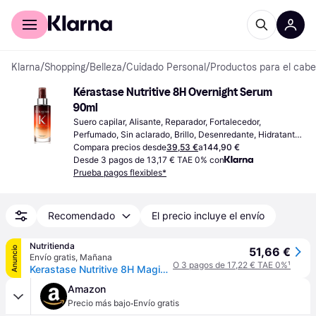
Comprar con Klarna
Para empresas
Klarna
/
Shopping
/
Belleza
/
Cuidado Personal
/
Productos para el cabe
Kérastase Nutritive 8H Overnight Serum 
90ml
Suero capilar, Alisante, Reparador, Fortalecedor, 
Perfumado, Sin aclarado, Brillo, Desenredante, Hidratante, 
Nutritivo, Suavizante, Volumen, Regenerador, Proteínas, 
Compara precios desde
39,53 €
a
144,90 €
Vitaminas
Desde 3 pagos de 13,17 € TAE 0% con
Prueba pagos flexibles*
Recomendado
El precio incluye el envío
Nutritienda
Anuncio
51,66 €
Envío gratis
,
Mañana
O 3 pagos de 17,22 € TAE 0%
¹
Kerastase Nutritive 8H Magic Night Serum 90 ml
Amazon
·
Precio más bajo
Envío gratis