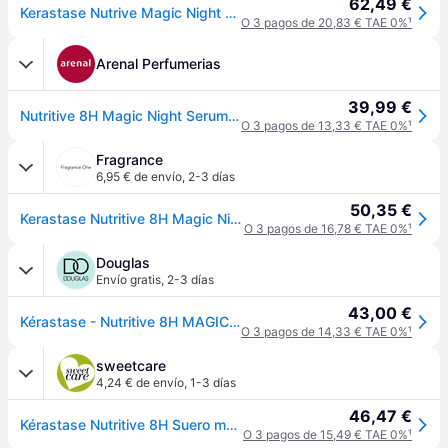
62,49 €
Kerastase Nutrive Magic Night 90ml Hair Serum Transparente
O 3 pagos de 20,83 € TAE 0%
¹
Arenal Perfumerias
39,99 €
Nutritive 8H Magic Night Serum 90ML
O 3 pagos de 13,33 € TAE 0%
¹
Fragrance
6,95 € de envío
,
2-3 días
50,35 €
Kerastase Nutritive 8H Magic Night Serum 90 ml
O 3 pagos de 16,78 € TAE 0%
¹
Douglas
Envío gratis
,
2-3 días
43,00 €
Kérastase - Nutritive 8H MAGIC NIGHT SERUM SÉRUM DE NOCHE NUTRICIÓN INTENSA PARA CABELLO SECO Sérums y aceites capilares 90 ml unisex
O 3 pagos de 14,33 € TAE 0%
¹
sweetcare
4,24 € de envío
,
1-3 días
46,47 €
Kérastase Nutritive 8H Suero mágico sin aclarado para la noche 90mL
O 3 pagos de 15,49 € TAE 0%
¹