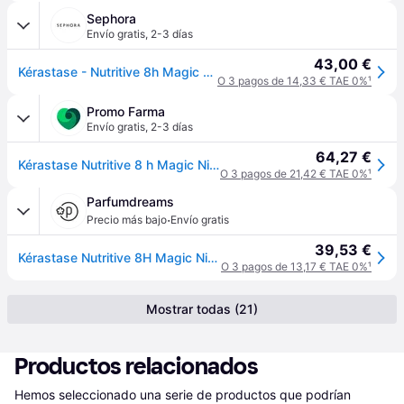
Sephora
Envío gratis
,
2-3 días
43,00 €
Kérastase - Nutritive 8h Magic Night Serum - Sérum
O 3 pagos de 14,33 € TAE 0%
¹
Promo Farma
Envío gratis
,
2-3 días
64,27 €
Kérastase Nutritive 8 h Magic Night Serum 90 ml
O 3 pagos de 21,42 € TAE 0%
¹
Parfumdreams
·
Precio más bajo
Envío gratis
39,53 €
Kérastase Nutritive 8H Magic Night Serum Suero capilar Mujer 90 ml
O 3 pagos de 13,17 € TAE 0%
¹
Mostrar todas (21)
Productos relacionados
Hemos seleccionado una serie de productos que podrían 