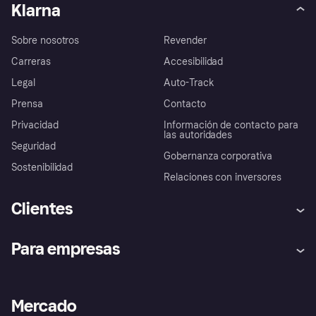
Klarna
Sobre nosotros
Revender
Carreras
Accesibilidad
Legal
Auto-Track
Prensa
Contacto
Privacidad
Información de contacto para
las autoridades
Seguridad
Gobernanza corporativa
Sostenibilidad
Relaciones con inversores
Clientes
Ayuda
Promesa de protección contra
Para empresas
el fraude
Inicio de sesión
Nuestra promesa
Asistencia al comerciante
Portal de desarrolladores
Klarna app
Bienestar financiero
Acceso empresas
Estado operativo
Mercado
Directorio de tiendas
Configuración de privacidad