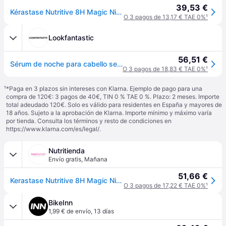
39,53 €
Kérastase Nutritive 8H Magic Night Sérum Profesional Noche Pelo Seco
O 3 pagos de 13,17 € TAE 0%
¹
Lookfantastic
56,51 €
Sérum de noche para cabello seco Nutritive 8h Magic de Kérastase (90ml)
O 3 pagos de 18,83 € TAE 0%
¹
¹
*Paga en 3 plazos sin intereses con Klarna. Ejemplo de pago para una
compra de 120€: 3 pagos de 40€, TIN 0 % TAE 0 %. Plazo: 2 meses. Importe
total adeudado 120€. Solo es válido para residentes en España y mayores de
18 años. Sujeto a la aprobación de Klarna. Importe mínimo y máximo varía
por tienda. Consulta los términos y resto de condiciones en
https://www.klarna.com/es/legal/
.
Nutritienda
Envío gratis
,
Mañana
51,66 €
Kerastase Nutritive 8H Magic Night Serum 90 ml
O 3 pagos de 17,22 € TAE 0%
¹
BikeInn
1,99 € de envío
,
13 días