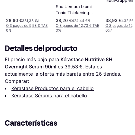
Nutri-Supplem
Scalp Serum 9
Shu Uemura Izumi
Tonic Thickening
Serum 90ml
28,60 €
38,20 €
38,93 €
381,33 €/L
424,44 €/L
432,56 
O 3 pagos de 9,53 € TAE
O 3 pagos de 12,73 € TAE
O 3 pagos de 12,
0%
¹
0%
¹
0%
¹
Detalles del producto
El precio más bajo para 
Kérastase Nutritive 8H 
Overnight Serum 90ml
 es 
39,53 €
. Esta es 
actualmente la oferta más barata entre 
26
 tiendas.
Comparar:
Kérastase Productos para el cabello
Kérastase Sérums para el cabello
Características