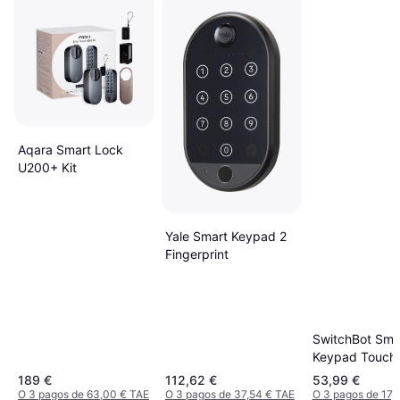
Aqara Smart Lock
U200+ Kit
Yale Smart Keypad 2
Fingerprint
SwitchBot Sma
Keypad Touch
Fingerprint
189 €
112,62 €
53,99 €
O 3 pagos de 63,00 € TAE
O 3 pagos de 37,54 € TAE
O 3 pagos de 17,