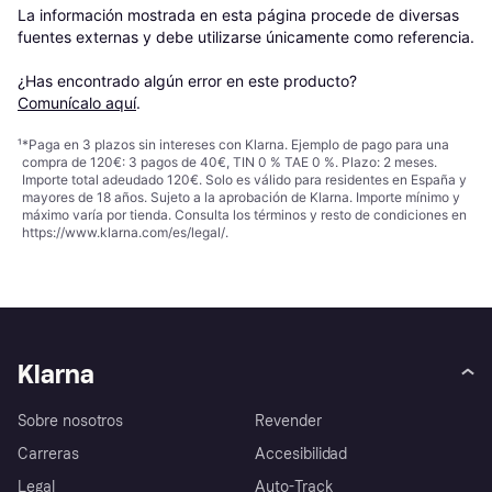
La información mostrada en esta página procede de diversas 
fuentes externas y debe utilizarse únicamente como referencia.

¿Has encontrado algún error en este producto? 
Comunícalo aquí
.
¹
*Paga en 3 plazos sin intereses con Klarna. Ejemplo de pago para una
compra de 120€: 3 pagos de 40€, TIN 0 % TAE 0 %. Plazo: 2 meses.
Importe total adeudado 120€. Solo es válido para residentes en España y
mayores de 18 años. Sujeto a la aprobación de Klarna. Importe mínimo y
máximo varía por tienda. Consulta los términos y resto de condiciones en
https://www.klarna.com/es/legal/
.
Klarna
Sobre nosotros
Revender
Carreras
Accesibilidad
Legal
Auto-Track