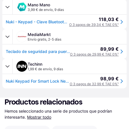
Mano Mano
3,99 € de envío
,
9 días
118,03 €
Nuki - Keypad - Clave Bluetooth - Accesorio Cerradura Conectada
O 3 pagos de 39,34 € TAE 0%
¹
MediaMarkt
Envío gratis
,
2-5 días
89,99 €
Teclado de seguridad para puerta - Nuki Keypad, Compatible con Smart Lock, Negro
O 3 pagos de 29,99 € TAE 0%
¹
Techinn
1,99 € de envío
,
9 días
98,99 €
Nuki Keypad For Smart Lock Negro
O 3 pagos de 32,99 € TAE 0%
¹
Productos relacionados
Hemos seleccionado una serie de productos que podrían 
interesarte.
Mostrar todo