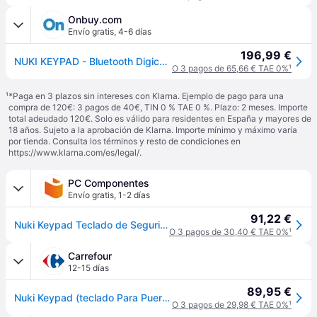
Onbuy.com
Envío gratis
,
4-6 días
196,99 €
NUKI KEYPAD - Bluetooth Digicode - Cerradura conectada - Negro - Montaje en superficie - Nuevo
O 3 pagos de 65,66 € TAE 0%
¹
¹
*Paga en 3 plazos sin intereses con Klarna. Ejemplo de pago para una
compra de 120€: 3 pagos de 40€, TIN 0 % TAE 0 %. Plazo: 2 meses. Importe
total adeudado 120€. Solo es válido para residentes en España y mayores de
18 años. Sujeto a la aprobación de Klarna. Importe mínimo y máximo varía
por tienda. Consulta los términos y resto de condiciones en
https://www.klarna.com/es/legal/
.
PC Componentes
Envío gratis
,
1-2 días
91,22 €
Nuki Keypad Teclado de Seguridad para Puertas
O 3 pagos de 30,40 € TAE 0%
¹
Carrefour
12-15 días
89,95 €
Nuki Keypad (teclado Para Puertas)
O 3 pagos de 29,98 € TAE 0%
¹