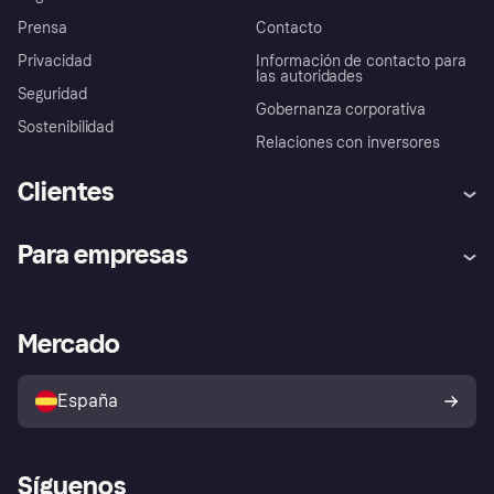
Prensa
Contacto
Privacidad
Información de contacto para
las autoridades
Seguridad
Gobernanza corporativa
Sostenibilidad
Relaciones con inversores
Clientes
Ayuda
Promesa de protección contra
Para empresas
el fraude
Inicio de sesión
Nuestra promesa
Asistencia al comerciante
Portal de desarrolladores
Klarna app
Bienestar financiero
Acceso empresas
Estado operativo
Mercado
Directorio de tiendas
Configuración de privacidad
Vende con Klarna
Plataformas y socios
Política de protección al
comprador de Klarna
Tu derecho de desistimiento
España
Reclamaciones
Síguenos