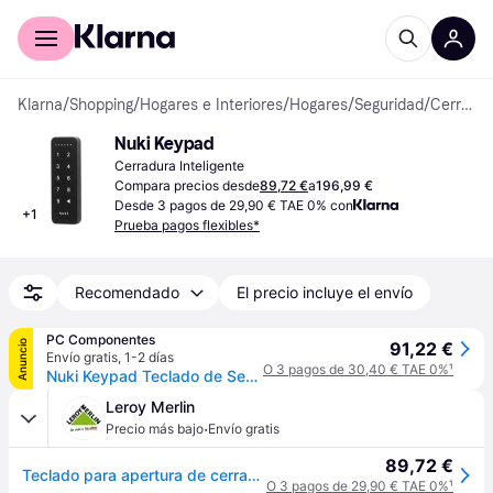
Comprar con Klarna
Para empresas
Klarna
/
Shopping
/
Hogares e Interiores
/
Hogares
/
Seguridad
/
Cerraduras con Teclado
Nuki Keypad
Cerradura Inteligente
Compara precios desde
89,72 €
a
196,99 €
Desde 3 pagos de 29,90 € TAE 0% con
+
1
Prueba pagos flexibles*
Recomendado
El precio incluye el envío
PC Componentes
Anuncio
91,22 €
Envío gratis
,
1-2 días
O 3 pagos de 30,40 € TAE 0%
¹
Nuki Keypad Teclado de Seguridad para Puertas
Leroy Merlin
·
Precio más bajo
Envío gratis
89,72 €
Teclado para apertura de cerradura inteligente nuki smart lock
O 3 pagos de 29,90 € TAE 0%
¹