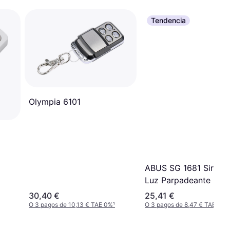
Tendencia
Olympia 6101
ABUS SG 1681 Sirena
Luz Parpadeante Roja
30,40 €
25,41 €
O 3 pagos de 10,13 € TAE 0%
¹
O 3 pagos de 8,47 € TAE 0%
¹