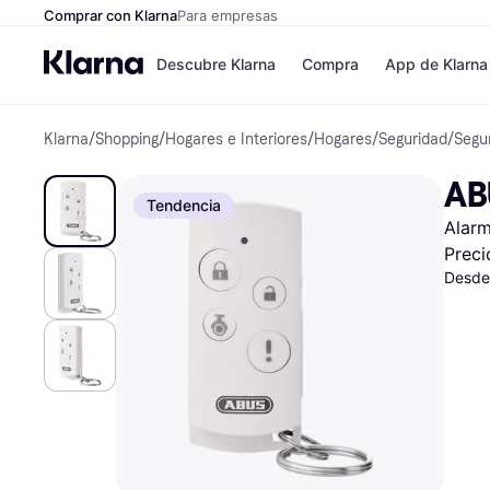
Comprar con Klarna
Para empresas
Descubre Klarna
Compra
App de Klarna
Klarna
/
Shopping
/
Hogares e Interiores
/
Hogares
/
Seguridad
/
Segu
Formas de pag
Tiendas
Formas de pago
MediaMarkt
AB
Paga ahora
Shein
Tendencia
Paga en 3 plazos
Zalando Priv
Alarm
Paga en 30 días
Zara
Financiación
JD Sports
Preci
Klarna en Apple 
Desde
Directorio de tie