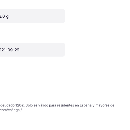
2.0 g
021-09-29
 adeudado 120€. Solo es válido para residentes en España y mayores de
com/es/legal/
.