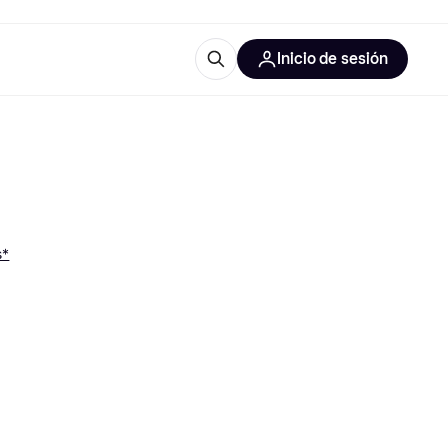
Inicio de sesión
Más información
les de oficina
Qué es Klarna?
s*
las categorías