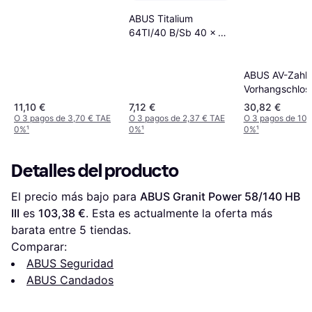
21 70 Schlosskörper-
B.70 mm
ABUS Titalium
64TI/40 B/Sb 40 x 62
mm
ABUS AV-Zahle
Vorhangschlos
180IB/50HB/S
11,10 €
7,12 €
30,82 €
mm
O 3 pagos de 3,70 € TAE
O 3 pagos de 2,37 € TAE
O 3 pagos de 10,
0%
¹
0%
¹
0%
¹
Detalles del producto
El precio más bajo para 
ABUS Granit Power 58/140 HB 
III
 es 
103,38 €
. Esta es actualmente la oferta más 
barata entre 
5
 tiendas.
Comparar:
ABUS Seguridad
ABUS Candados