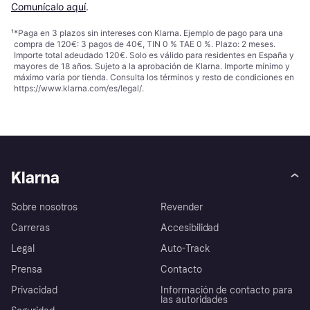
Comunícalo aquí
.
¹
*Paga en 3 plazos sin intereses con Klarna. Ejemplo de pago para una
compra de 120€: 3 pagos de 40€, TIN 0 % TAE 0 %. Plazo: 2 meses.
Importe total adeudado 120€. Solo es válido para residentes en España y
mayores de 18 años. Sujeto a la aprobación de Klarna. Importe mínimo y
máximo varía por tienda. Consulta los términos y resto de condiciones en
https://www.klarna.com/es/legal/
.
Klarna
Sobre nosotros
Revender
Carreras
Accesibilidad
Legal
Auto-Track
Prensa
Contacto
Privacidad
Información de contacto para
las autoridades