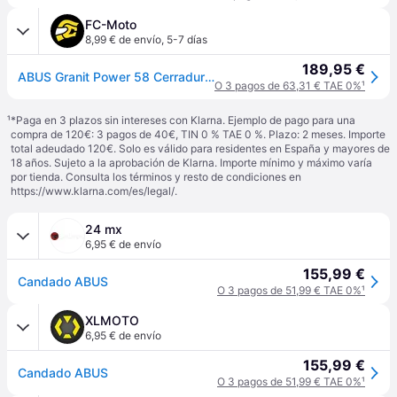
FC-Moto
8,99 € de envío
,
5-7 días
189,95 €
ABUS Granit Power 58 Cerradura Shackle
O 3 pagos de 63,31 € TAE 0%
¹
¹
*Paga en 3 plazos sin intereses con Klarna. Ejemplo de pago para una
compra de 120€: 3 pagos de 40€, TIN 0 % TAE 0 %. Plazo: 2 meses. Importe
total adeudado 120€. Solo es válido para residentes en España y mayores de
18 años. Sujeto a la aprobación de Klarna. Importe mínimo y máximo varía
por tienda. Consulta los términos y resto de condiciones en
https://www.klarna.com/es/legal/
.
24 mx
6,95 € de envío
155,99 €
Candado ABUS
O 3 pagos de 51,99 € TAE 0%
¹
XLMOTO
6,95 € de envío
155,99 €
Candado ABUS
O 3 pagos de 51,99 € TAE 0%
¹