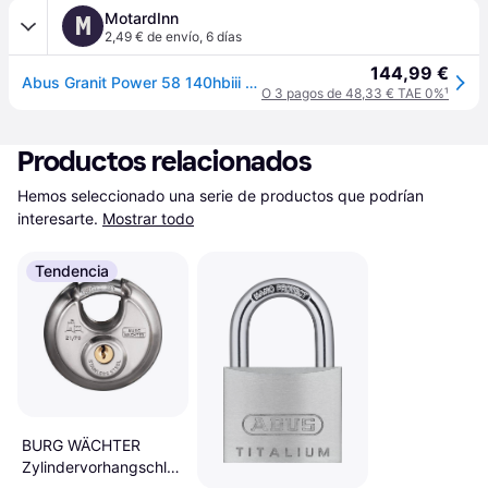
MotardInn
M
2,49 € de envío
,
6 días
144,99 €
Abus Granit Power 58 140hbiii U-lock Negro 31 cm
O 3 pagos de 48,33 € TAE 0%
¹
Productos relacionados
Hemos seleccionado una serie de productos que podrían 
interesarte.
Mostrar todo
Tendencia
BURG WÄCHTER
Zylindervorhangschloss