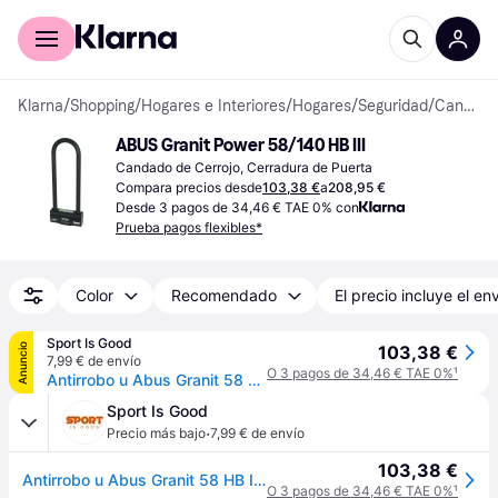
Comprar con Klarna
Para empresas
Klarna
/
Shopping
/
Hogares e Interiores
/
Hogares
/
Seguridad
/
Candados
ABUS Granit Power 58/140 HB III
Candado de Cerrojo, Cerradura de Puerta
Compara precios desde
103,38 €
a
208,95 €
Desde 3 pagos de 34,46 € TAE 0% con
Prueba pagos flexibles*
Color
Recomendado
El precio incluye el en
Sport Is Good
Anuncio
103,38 €
7,99 € de envío
O 3 pagos de 34,46 € TAE 0%
¹
Antirrobo u Abus Granit 58 HB III - Noir
Sport Is Good
·
Precio más bajo
7,99 € de envío
103,38 €
Antirrobo u Abus Granit 58 HB III - Noir
O 3 pagos de 34,46 € TAE 0%
¹