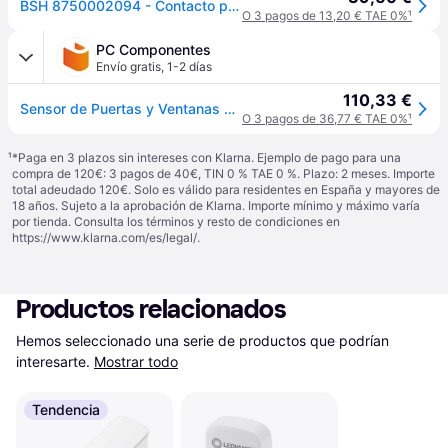
BSH 8750002094 - Contacto puerta/ventana II, antracita
O 3 pagos de 13,20 € TAE 0%
¹
PC Componentes
Envío gratis
,
1-2 días
110,33 €
Sensor de Puertas y Ventanas Bosch Door/Window Contact II ZigBee Inalámbrico Antracita
O 3 pagos de 36,77 € TAE 0%
¹
¹
*Paga en 3 plazos sin intereses con Klarna. Ejemplo de pago para una
compra de 120€: 3 pagos de 40€, TIN 0 % TAE 0 %. Plazo: 2 meses. Importe
total adeudado 120€. Solo es válido para residentes en España y mayores de
18 años. Sujeto a la aprobación de Klarna. Importe mínimo y máximo varía
por tienda. Consulta los términos y resto de condiciones en
https://www.klarna.com/es/legal/
.
Productos relacionados
Hemos seleccionado una serie de productos que podrían 
interesarte.
Mostrar todo
Tendencia