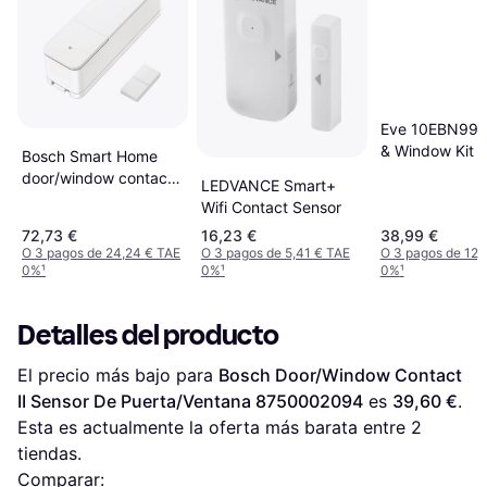
Eve 10EBN995
& Window Kit
Bosch Smart Home
door/window contact
LEDVANCE Smart+
II, opening detector
Wifi Contact Sensor
72,73 €
16,23 €
38,99 €
O 3 pagos de 24,24 € TAE
O 3 pagos de 5,41 € TAE
O 3 pagos de 12,
0%
¹
0%
¹
0%
¹
Detalles del producto
El precio más bajo para 
Bosch Door/Window Contact 
II Sensor De Puerta/Ventana 8750002094
 es 
39,60 €
. 
Esta es actualmente la oferta más barata entre 
2
tiendas.
Comparar: