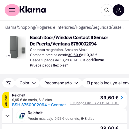
Comprar con Klarna
Para empresas
Klarna
/
Shopping
/
Hogares e Interiores
/
Hogares
/
Seguridad
/
Sistemas de Vigilancia y Alarma
Bosch Door/Window Contact II Sensor 
De Puerta/Ventana 8750002094
Contacto magnético, Amazon Alexa
Compara precios desde
39,60 €
a
110,33 €
+
2
Desde 3 pagos de 13,20 € TAE 0% con
Prueba pagos flexibles*
Color
Recomendado
El precio incluye el en
Reichelt
Anuncio
39,60 €
9,95 € de envío
,
6-8 días
O 3 pagos de 13,20 € TAE 0%
¹
BSH 8750002094 - Contacto puerta/ventana II, antracita
Reichelt
·
Precio más bajo
9,95 € de envío
,
6-8 días
39,60 €