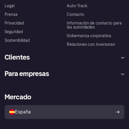
Legal
Auto-Track
Prensa
Contacto
Privacidad
Información de contacto para
las autoridades
Seguridad
Gobernanza corporativa
Sostenibilidad
Relaciones con inversores
Clientes
Ayuda
Promesa de protección contra
Para empresas
el fraude
Inicio de sesión
Nuestra promesa
Asistencia al comerciante
Portal de desarrolladores
Klarna app
Bienestar financiero
Acceso empresas
Estado operativo
Mercado
Directorio de tiendas
Configuración de privacidad
Vende con Klarna
Plataformas y socios
Política de protección al
comprador de Klarna
Tu derecho de desistimiento
España
Reclamaciones