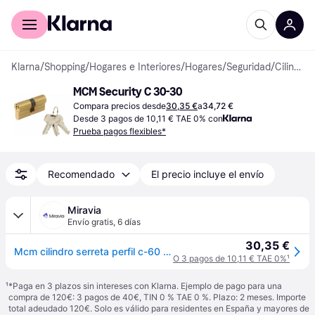
Comprar con Klarna
Para empresas
Klarna
/
Shopping
/
Hogares e Interiores
/
Hogares
/
Seguridad
/
Cilindros de Cerradura
MCM Security C 30-30
Compara precios desde
30,35 €
a
34,72 €
Desde 3 pagos de 10,11 € TAE 0% con
Prueba pagos flexibles*
Recomendado
El precio incluye el envío
Miravia
Envío gratis
,
6 días
30,35 €
Mcm cilindro serreta perfil c-60 30x30 r-14 laton (para 1501)
O 3 pagos de 10,11 € TAE 0%
¹
¹
*Paga en 3 plazos sin intereses con Klarna. Ejemplo de pago para una
compra de 120€: 3 pagos de 40€, TIN 0 % TAE 0 %. Plazo: 2 meses. Importe
total adeudado 120€. Solo es válido para residentes en España y mayores de