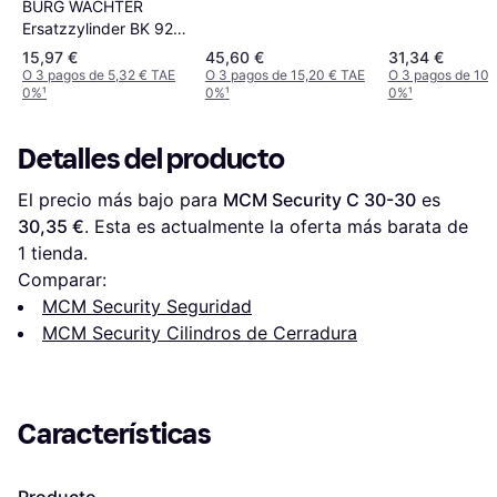
BURG WÄCHTER
Ersatzzylinder BK 92
M SB
15,97 €
45,60 €
31,34 €
O 3 pagos de 5,32 € TAE
O 3 pagos de 15,20 € TAE
O 3 pagos de 10,
0%
¹
0%
¹
0%
¹
Detalles del producto
El precio más bajo para 
MCM Security C 30-30
 es 
30,35 €
. Esta es actualmente la oferta más barata de 
1 tienda.
Comparar:
MCM Security Seguridad
MCM Security Cilindros de Cerradura
Características