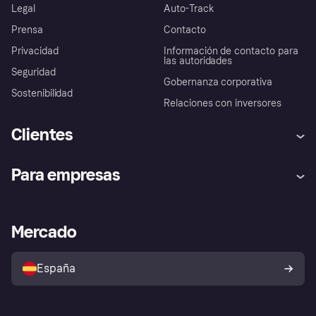
Legal
Auto-Track
Prensa
Contacto
Privacidad
Información de contacto para
las autoridades
Seguridad
Gobernanza corporativa
Sostenibilidad
Relaciones con inversores
Clientes
Ayuda
Promesa de protección contra
Para empresas
el fraude
Inicio de sesión
Nuestra promesa
Asistencia al comerciante
Portal de desarrolladores
Klarna app
Bienestar financiero
Acceso empresas
Estado operativo
Mercado
Directorio de tiendas
Configuración de privacidad
Vende con Klarna
Plataformas y socios
Política de protección al
comprador de Klarna
Tu derecho de desistimiento
España
Reclamaciones