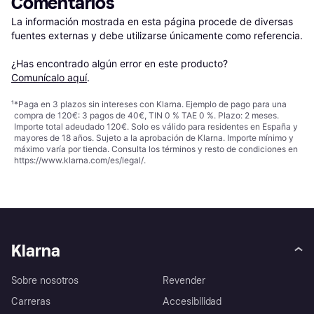
Comentarios
La información mostrada en esta página procede de diversas 
fuentes externas y debe utilizarse únicamente como referencia.

¿Has encontrado algún error en este producto? 
Comunícalo aquí
.
¹
*Paga en 3 plazos sin intereses con Klarna. Ejemplo de pago para una
compra de 120€: 3 pagos de 40€, TIN 0 % TAE 0 %. Plazo: 2 meses.
Importe total adeudado 120€. Solo es válido para residentes en España y
mayores de 18 años. Sujeto a la aprobación de Klarna. Importe mínimo y
máximo varía por tienda. Consulta los términos y resto de condiciones en
https://www.klarna.com/es/legal/
.
Klarna
Sobre nosotros
Revender
Carreras
Accesibilidad