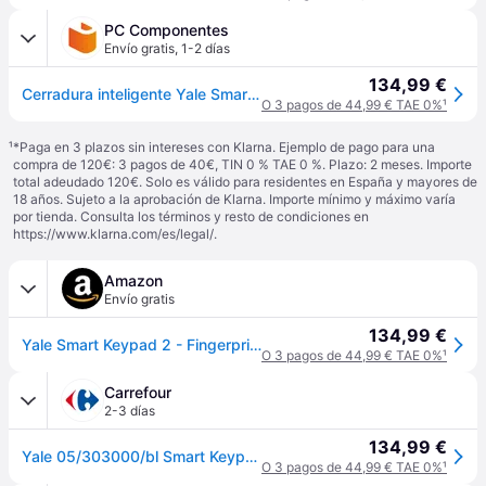
PC Componentes
Envío gratis
,
1-2 días
134,99 €
Cerradura inteligente Yale Smart Keypad 2 Bluetooth Apertura con Huella y Código PIN Compatible con App Yale Home
O 3 pagos de 44,99 € TAE 0%
¹
¹
*Paga en 3 plazos sin intereses con Klarna. Ejemplo de pago para una
compra de 120€: 3 pagos de 40€, TIN 0 % TAE 0 %. Plazo: 2 meses. Importe
total adeudado 120€. Solo es válido para residentes en España y mayores de
18 años. Sujeto a la aprobación de Klarna. Importe mínimo y máximo varía
por tienda. Consulta los términos y resto de condiciones en
https://www.klarna.com/es/legal/
.
Amazon
Envío gratis
134,99 €
Yale Smart Keypad 2 - Fingerprint
O 3 pagos de 44,99 € TAE 0%
¹
Carrefour
2-3 días
134,99 €
Yale 05/303000/bl Smart Keypad 2 - Teclado Numérico Con Lector De Huellas Dactilares Negro
O 3 pagos de 44,99 € TAE 0%
¹