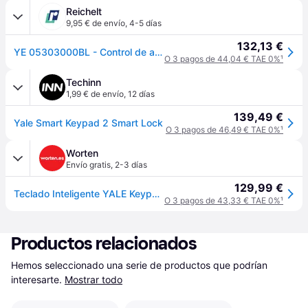
Reichelt
9,95 € de envío
,
4-5 días
132,13 €
YE 05303000BL - Control de acceso inteligente, huella dactilar, WLAN
O 3 pagos de 44,04 € TAE 0%
¹
Techinn
1,99 € de envío
,
12 días
139,49 €
Yale Smart Keypad 2 Smart Lock
O 3 pagos de 46,49 € TAE 0%
¹
Worten
Envío gratis
,
2-3 días
129,99 €
Teclado Inteligente YALE Keypad 2 Smart Huella Digital
O 3 pagos de 43,33 € TAE 0%
¹
Productos relacionados
Hemos seleccionado una serie de productos que podrían 
interesarte.
Mostrar todo