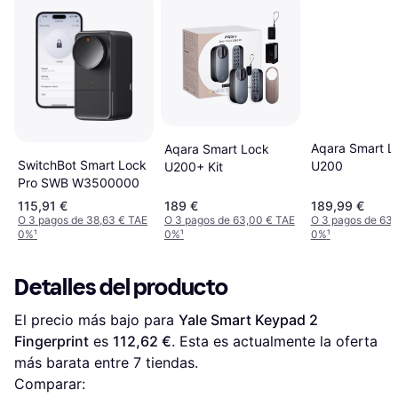
Aqara Smart L
Aqara Smart Lock
SwitchBot Smart Lock
U200
U200+ Kit
Pro SWB W3500000
115,91 €
189 €
189,99 €
O 3 pagos de 38,63 € TAE
O 3 pagos de 63,00 € TAE
O 3 pagos de 63,
0%
¹
0%
¹
0%
¹
Detalles del producto
El precio más bajo para 
Yale Smart Keypad 2 
Fingerprint
 es 
112,62 €
. Esta es actualmente la oferta 
más barata entre 
7
 tiendas.
Comparar: