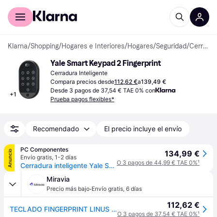
Comprar con Klarna
Para empresas
Klarna
/
Shopping
/
Hogares e Interiores
/
Hogares
/
Seguridad
/
Cerraduras con Teclado
Yale Smart Keypad 2 Fingerprint
Cerradura Inteligente
Compara precios desde
112,62 €
a
139,49 €
Desde 3 pagos de 37,54 € TAE 0% con
+
1
Prueba pagos flexibles*
Recomendado
El precio incluye el envío
PC Componentes
Anuncio
134,99 €
Envío gratis
,
1-2 días
O 3 pagos de 44,99 € TAE 0%
¹
Cerradura inteligente Yale Smart Keypad 2 Bluetooth Apertura con Huella y Código PIN Compatible con App Yale Home
Miravia
·
Precio más bajo
Envío gratis
,
6 días
112,62 €
TECLADO FINGERPRINT LINUS SMART KEYPAD 2 05/303000/BL
O 3 pagos de 37,54 € TAE 0%
¹