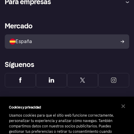
Para empresas
el fraude
Inicio de sesión
Nuestra promesa
Asistencia al comerciante
Portal de desarrolladores
Klarna app
Bienestar financiero
Acceso empresas
Estado operativo
Mercado
Directorio de tiendas
Configuración de privacidad
Vende con Klarna
Plataformas y socios
Política de protección al
comprador de Klarna
Tu derecho de desistimiento
España
Reclamaciones
Síguenos
Cookies y privacidad
Usamos cookies para que el sitio web funcione correctamente,
personalizar tu experiencia y analizar cómo navegas. También
compartimos datos con nuestros socios publicitarios. Puedes
gestionar tus preferencias o retirar tu consentimiento cuando