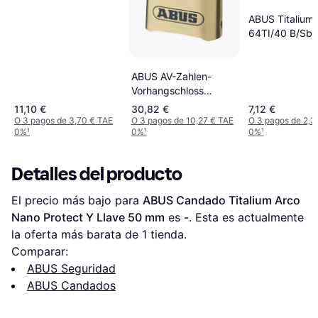
21 70 Schlosskörper-
B.70 mm
ABUS Titalium
64TI/40 B/Sb 
mm
ABUS AV-Zahlen-
Vorhangschloss
180IB/50HB/SB 50
11,10 €
30,82 €
7,12 €
mm
O 3 pagos de 3,70 € TAE
O 3 pagos de 10,27 € TAE
O 3 pagos de 2,3
0%
¹
0%
¹
0%
¹
Detalles del producto
El precio más bajo para 
ABUS Candado Titalium Arco 
Nano Protect Y Llave 50 mm
 es 
-
. Esta es actualmente 
la oferta más barata de 1 tienda.
Comparar:
ABUS Seguridad
ABUS Candados