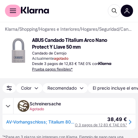
Comprar con Klarna
Para empresas
Klarna
/
Shopping
/
Hogares e Interiores
/
Hogares
/
Seguridad
/
Candados
ABUS Candado Titalium Arco Nano 
Protect Y Llave 50 mm
Candado de Cerrojo
Actualmente
agotado
Desde 3 pagos de 12,83 € TAE 0% con
Prueba pagos flexibles*
Color
Recomendado
El precio incluye el en
Schreinersache
Agotado
38,49 €
AV-Vorhangschloss; Titalium 80TI/50; TITALIUM-Spezialaluminium
O 3 pagos de 12,83 € TAE 0%
¹
¹
*Paga en 3 plazos sin intereses con Klarna. Ejemplo de pago para una