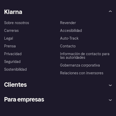
Klarna
Sobre nosotros
Revender
Carreras
Accesibilidad
Legal
Auto-Track
Prensa
Contacto
Privacidad
Información de contacto para
las autoridades
Seguridad
Gobernanza corporativa
Sostenibilidad
Relaciones con inversores
Clientes
Ayuda
Promesa de protección contra
Para empresas
el fraude
Inicio de sesión
Nuestra promesa
Asistencia al comerciante
Portal de desarrolladores
Klarna app
Bienestar financiero