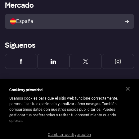
Acceso empresas
Estado operativo
Mercado
Directorio de tiendas
Configuración de privacidad
Vende con Klarna
Plataformas y socios
Política de protección al
comprador de Klarna
Tu derecho de desistimiento
España
Reclamaciones
Síguenos
Cookies y privacidad
Usamos cookies para que el sitio web funcione correctamente,
personalizar tu experiencia y analizar cómo navegas. También
compartimos datos con nuestros socios publicitarios. Puedes
gestionar tus preferencias o retirar tu consentimiento cuando
quieras.
Cambiar configuración