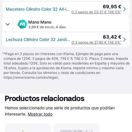
69,95 €
Macetero Cilindro Color 32 All-in-one Blanco 13950 Lechuza
O 3 pagos de 23,31 € TAE 0%
¹
Mano Mano
3,99 € de envío
,
4 días
83,42 €
Lechuza Cilindro Color 32 Jardineras Diseño Negro
O 3 pagos de 27,80 € TAE 0%
¹
¹
*Paga en 3 plazos sin intereses con Klarna. Ejemplo de pago para una
compra de 120€: 3 pagos de 40€, TIN 0 % TAE 0 %. Plazo: 2 meses. Importe
total adeudado 120€. Solo es válido para residentes en España y mayores de
18 años. Sujeto a la aprobación de Klarna. Importe mínimo y máximo varía
por tienda. Consulta los términos y resto de condiciones en
https://www.klarna.com/es/legal/
.
Productos relacionados
Hemos seleccionado una serie de productos que podrían 
interesarte.
Mostrar todo