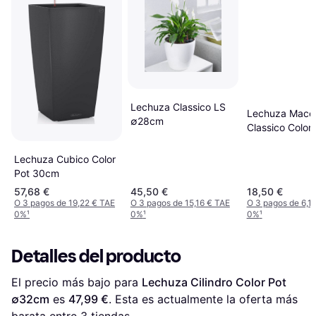
Lechuza Classico LS
Lechuza Mace
∅28cm
Classico Color 
in-One Pizarr
Lechuza Cubico Color
Pot 30cm
57,68 €
45,50 €
18,50 €
O 3 pagos de 19,22 € TAE
O 3 pagos de 15,16 € TAE
O 3 pagos de 6,1
0%
¹
0%
¹
0%
¹
Detalles del producto
El precio más bajo para 
Lechuza Cilindro Color Pot 
∅32cm
 es 
47,99 €
. Esta es actualmente la oferta más 