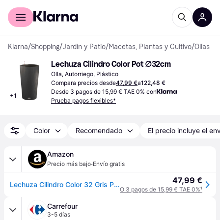
Comprar con Klarna
Para empresas
Klarna
/
Shopping
/
Jardín y Patio
/
Macetas, Plantas y Cultivo
/
Ollas
Lechuza Cilindro Color Pot ∅32cm
Olla, Autorriego, Plástico
Compara precios desde
47,99 €
a
122,48 €
Desde 3 pagos de 15,99 € TAE 0% con
+
1
Prueba pagos flexibles*
Color
Recomendado
El precio incluye el en
Amazon
·
Precio más bajo
Envío gratis
47,99 €
Lechuza Cilindro Color 32 Gris Pizarra 13953
O 3 pagos de 15,99 € TAE 0%
¹
Carrefour
3-5 días