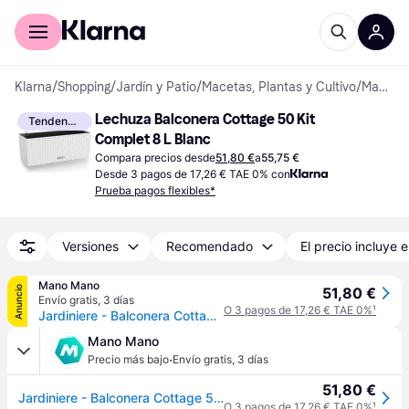
Comprar con Klarna
Para empresas
Klarna
/
Shopping
/
Jardín y Patio
/
Macetas, Plantas y Cultivo
/
Macetas Exteriores
Lechuza Balconera Cottage 50 Kit 
Tendencia
Complet 8 L Blanc
Compara precios desde
51,80 €
a
55,75 €
Desde 3 pagos de 17,26 € TAE 0% con
Prueba pagos flexibles*
Versiones
Recomendado
El precio incluye e
Mano Mano
Anuncio
51,80 €
Envío gratis
,
3 días
O 3 pagos de 17,26 € TAE 0%
¹
Jardiniere - Balconera Cottage 50 - Kit Complet - Blanc - 8 L - Lechuza
Mano Mano
·
Precio más bajo
Envío gratis
,
3 días
51,80 €
Jardiniere - Balconera Cottage 50 - Kit Complet - Blanc - 8 L - Lechuza
O 3 pagos de 17,26 € TAE 0%
¹