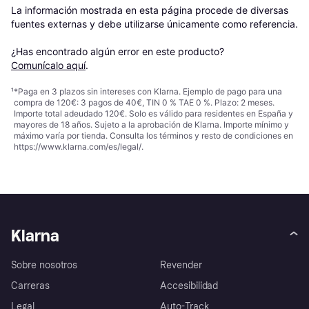
La información mostrada en esta página procede de diversas 
fuentes externas y debe utilizarse únicamente como referencia.

¿Has encontrado algún error en este producto? 
Comunícalo aquí
.
¹
*Paga en 3 plazos sin intereses con Klarna. Ejemplo de pago para una
compra de 120€: 3 pagos de 40€, TIN 0 % TAE 0 %. Plazo: 2 meses.
Importe total adeudado 120€. Solo es válido para residentes en España y
mayores de 18 años. Sujeto a la aprobación de Klarna. Importe mínimo y
máximo varía por tienda. Consulta los términos y resto de condiciones en
https://www.klarna.com/es/legal/
.
Klarna
Sobre nosotros
Revender
Carreras
Accesibilidad
Legal
Auto-Track