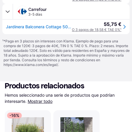
Carrefour
3-5 días
55,75 €
Jardinera Balconera Cottage 50 All-in-one Blanco Lechuza
O 3 pagos de 18,58 € TAE 0%
¹
¹
*Paga en 3 plazos sin intereses con Klarna. Ejemplo de pago para una
compra de 120€: 3 pagos de 40€, TIN 0 % TAE 0 %. Plazo: 2 meses. Importe
total adeudado 120€. Solo es válido para residentes en España y mayores de
18 años. Sujeto a la aprobación de Klarna. Importe mínimo y máximo varía
por tienda. Consulta los términos y resto de condiciones en
https://www.klarna.com/es/legal/
.
Productos relacionados
Hemos seleccionado una serie de productos que podrían 
interesarte.
Mostrar todo
-16%