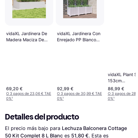
vidaXL Jardinera De
vidaXL Jardinera Con
Madera Maciza De
Enrejado PP Blanco
Pino 110x60x23 cm
120x40x136 cm
vidaXL Plant S
153cm
33x61.5x153
69,20 €
92,99 €
86,99 €
O 3 pagos de 23,06 € TAE
O 3 pagos de 30,99 € TAE
O 3 pagos de 28,
0%
¹
0%
¹
0%
¹
Detalles del producto
El precio más bajo para 
Lechuza Balconera Cottage 
50 Kit Complet 8 L Blanc
 es 
51,80 €
. Esta es 