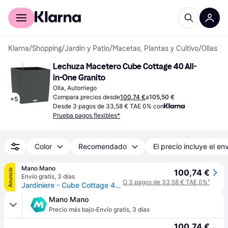
Comprar con Klarna
Para empresas
Klarna
/
Shopping
/
Jardín y Patio
/
Macetas, Plantas y Cultivo
/
Ollas
Lechuza Macetero Cube Cottage 40 All-
in-One Granito
Olla, Autorriego
Compara precios desde
100,74 €
a
105,50 €
+
5
Desde 3 pagos de 33,58 € TAE 0% con
Prueba pagos flexibles*
Color
Recomendado
El precio incluye el en
Mano Mano
Anuncio
100,74 €
Envío gratis
,
3 días
O 3 pagos de 33,58 € TAE 0%
¹
Jardiniere - Cube Cottage 40 - Kit Complet - Granit - 31 L - Lechuza
Mano Mano
·
Precio más bajo
Envío gratis
,
3 días
100,74 €