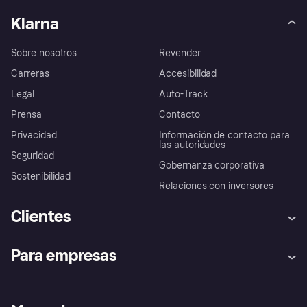
Klarna
Sobre nosotros
Revender
Carreras
Accesibilidad
Legal
Auto-Track
Prensa
Contacto
Privacidad
Información de contacto para
las autoridades
Seguridad
Gobernanza corporativa
Sostenibilidad
Relaciones con inversores
Clientes
Ayuda
Promesa de protección contra
Para empresas
el fraude
Inicio de sesión
Nuestra promesa
Asistencia al comerciante
Portal de desarrolladores
Klarna app
Bienestar financiero
Acceso empresas
Estado operativo