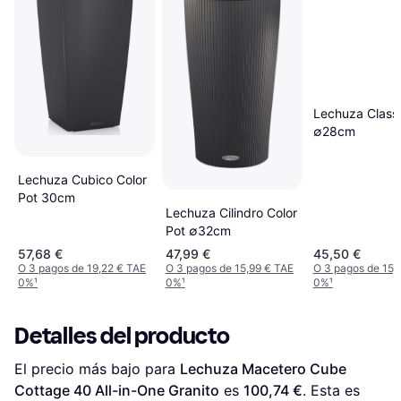
Lechuza Class
∅28cm
Lechuza Cubico Color
Pot 30cm
Lechuza Cilindro Color
Pot ∅32cm
57,68 €
47,99 €
45,50 €
O 3 pagos de 19,22 € TAE
O 3 pagos de 15,99 € TAE
O 3 pagos de 15,
0%
¹
0%
¹
0%
¹
Detalles del producto
El precio más bajo para 
Lechuza Macetero Cube 
Cottage 40 All-in-One Granito
 es 
100,74 €
. Esta es 