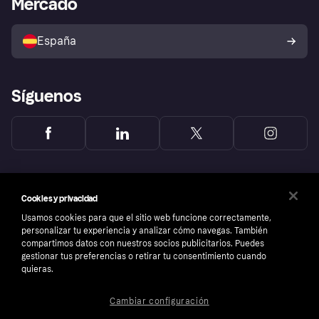
Mercado
Directorio de tiendas
Configuración de privacidad
Vende con Klarna
Plataformas y socios
Política de protección al
comprador de Klarna
Tu derecho de desistimiento
España
Reclamaciones
Síguenos
Cookies y privacidad
Usamos cookies para que el sitio web funcione correctamente,
personalizar tu experiencia y analizar cómo navegas. También
compartimos datos con nuestros socios publicitarios. Puedes
gestionar tus preferencias o retirar tu consentimiento cuando
quieras.
Cambiar configuración
Copyright © 2005-2026 Klarna Bank AB (publ). Sede central: Stockholm, Sweden. Todos