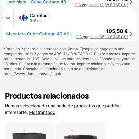
Jardiniere - Cube Cottage 40 - Kit Complet - Granit - 31 L - Lechuza
O 3 pagos de 33,58 € TAE 0%
¹
Carrefour
3-5 días
105,50 €
Macetero Cube Cottage 40 All-in-one Color Granito Lechuza
O 3 pagos de 35,16 € TAE 0%
¹
¹
*Paga en 3 plazos sin intereses con Klarna. Ejemplo de pago para una
compra de 120€: 3 pagos de 40€, TIN 0 % TAE 0 %. Plazo: 2 meses. Importe
total adeudado 120€. Solo es válido para residentes en España y mayores de
18 años. Sujeto a la aprobación de Klarna. Importe mínimo y máximo varía
por tienda. Consulta los términos y resto de condiciones en
https://www.klarna.com/es/legal/
.
Productos relacionados
Hemos seleccionado una serie de productos que podrían 
interesarte.
Mostrar todo