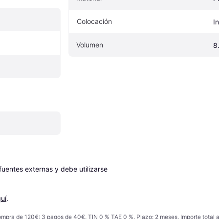
Colocación
I
Volumen
8
entes externas y debe utilizarse 
uí
.
ompra de 120€: 3 pagos de 40€, TIN 0 % TAE 0 %. Plazo: 2 meses. Importe total