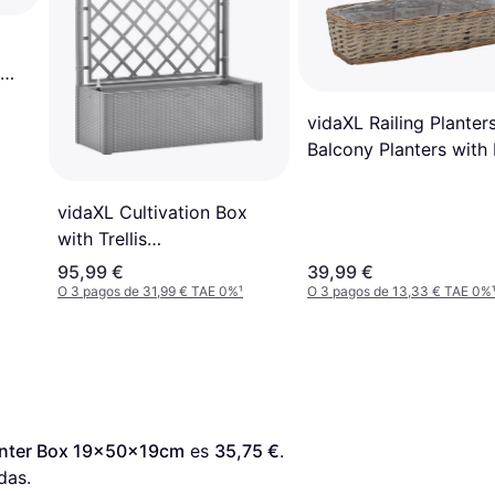
vidaXL Railing Planter
1cm
Balcony Planters with
Lining 2 Pcs Wicker B
18x60x13cm
vidaXL Cultivation Box
with Trellis
43x100x142cm
95,99 €
39,99 €
O 3 pagos de 31,99 € TAE 0%
¹
O 3 pagos de 13,33 € TAE 0%
anter Box 19x50x19cm
 es 
35,75 €
. 
das.