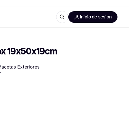
Inicio de sesión
Más información
les de oficina
Qué es Klarna?
Box 19x50x19cm
acetas Exteriores
*
las categorías