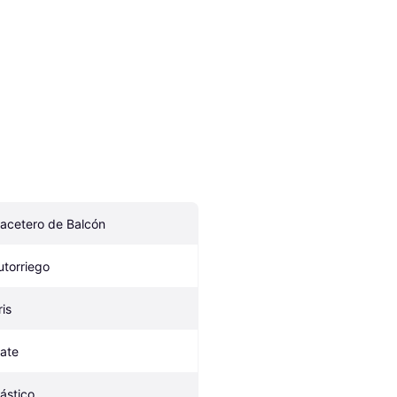
acetero de Balcón
utorriego
ris
late
lástico