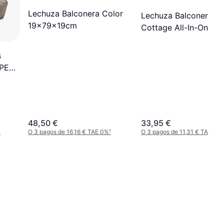
Lechuza Balconera Color
Lechuza Balconera
19x79x19cm
Cottage All-In-One Pl
Box 19x79x19cm
s
 PE
rown
48,50 €
33,95 €
¹
O 3 pagos de 16,16 € TAE 0%
¹
O 3 pagos de 11,31 € TAE 0%
¹