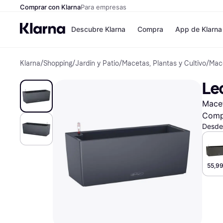
Comprar con Klarna
Para empresas
Descubre Klarna
Compra
App de Klarna
Klarna
/
Shopping
/
Jardín y Patio
/
Macetas, Plantas y Cultivo
/
Mace
Formas de pag
Tiendas
Formas de pago
MediaMarkt
Le
Paga ahora
Shein
Paga en 3 plazos
Zalando Priv
Macet
Paga en 30 días
Zara
Financiación
JD Sports
Comp
Klarna en Apple 
Desde
Directorio de tie
55,99