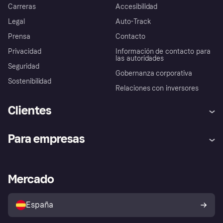
Carreras
Accesibilidad
Legal
Auto-Track
Prensa
Contacto
Privacidad
Información de contacto para
las autoridades
Seguridad
Gobernanza corporativa
Sostenibilidad
Relaciones con inversores
Clientes
Ayuda
Promesa de protección contra
Para empresas
el fraude
Inicio de sesión
Nuestra promesa
Asistencia al comerciante
Portal de desarrolladores
Klarna app
Bienestar financiero
Acceso empresas
Estado operativo
Mercado
Directorio de tiendas
Configuración de privacidad
Vende con Klarna
Plataformas y socios
Política de protección al
comprador de Klarna
Tu derecho de desistimiento
España
Reclamaciones