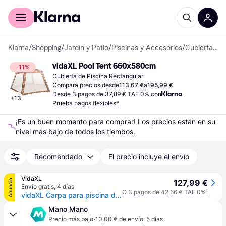
Comprar con Klarna
Para empresas
Klarna
/
Shopping
/
Jardín y Patio
/
Piscinas y Accesorios
/
Cubiertas de Piscina
vidaXL Pool Tent 660x580cm
-11%
Cubierta de Piscina Rectangular
Compara precios desde
113,67 €
a
195,99 €
Desde 3 pagos de 37,89 € TAE 0% con
+
13
Prueba pagos flexibles*
¡Es un buen momento para comprar! Los precios están en su 
nivel más bajo de todos los tiempos.
Recomendado
El precio incluye el envío
VidaXL
Anuncio
127,99 €
Envío gratis
,
4 días
O 3 pagos de 42,66 € TAE 0%
¹
vidaXL Carpa para piscina de tela azul 660x580x250 cm - Azul
Mano Mano
·
Precio más bajo
10,00 € de envío
,
5 días