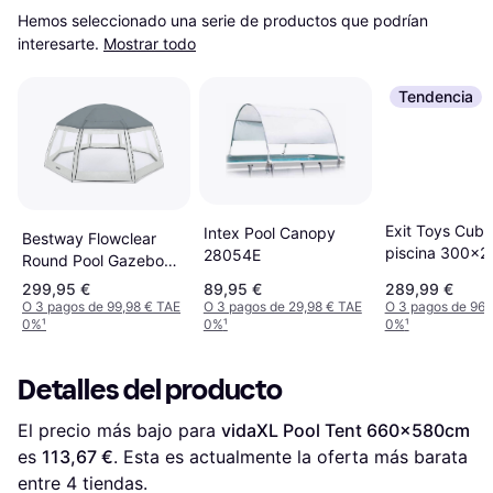
Hemos seleccionado una serie de productos que podrían 
interesarte.
Mostrar todo
Tendencia
Exit Toys Cubi
Intex Pool Canopy
Bestway Flowclear
piscina 300x
28054E
Round Pool Gazebo
6x2.95m
299,95 €
89,95 €
289,99 €
O 3 pagos de 99,98 € TAE
O 3 pagos de 29,98 € TAE
O 3 pagos de 96,
0%
¹
0%
¹
0%
¹
Detalles del producto
El precio más bajo para 
vidaXL Pool Tent 660x580cm
es 
113,67 €
. Esta es actualmente la oferta más barata 
entre 
4
 tiendas.