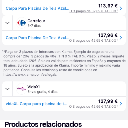
113,67 €
Carpa Para Piscina De Tela Azul 660x580x250 Cm Vidaxl
O 3 pagos de 37,89 € TAE 0%
¹
Carrefour
5-7 días
127,96 €
Carpa Para Piscina De Tela Azul 660x580x250 Cm Vidaxl
O 3 pagos de 42,65 € TAE 0%
¹
¹
*Paga en 3 plazos sin intereses con Klarna. Ejemplo de pago para una
compra de 120€: 3 pagos de 40€, TIN 0 % TAE 0 %. Plazo: 2 meses. Importe
total adeudado 120€. Solo es válido para residentes en España y mayores de
18 años. Sujeto a la aprobación de Klarna. Importe mínimo y máximo varía
por tienda. Consulta los términos y resto de condiciones en
https://www.klarna.com/es/legal/
.
VidaXL
Envío gratis
,
4 días
127,99 €
vidaXL Carpa para piscina de tela azul 660x580x250 cm - Azul
O 3 pagos de 42,66 € TAE 0%
¹
Productos relacionados