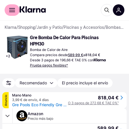
Comprar con Klarna
Para empresas
Klarna
/
Shopping
/
Jardín y Patio
/
Piscinas y Accesorios
/
Bombas de Calor de Aire
Gre Bomba De Calor Para Piscinas 
HPM30
Bomba de Calor de Aire
Compara precios desde
589,99 €
a
818,04 €
+
2
Desde 3 pagos de 196,66 € TAE 0% con
Prueba pagos flexibles*
Recomendado
El precio incluye el envío
Mano Mano
Anuncio
818,04 €
3,99 € de envío
,
4 días
O 3 pagos de 272,68 € TAE 0%
¹
Gre Pools Eco Friendly Gre Mini Bomba De Calor 30 M³
Amazon
Precio más bajo
589,99 €