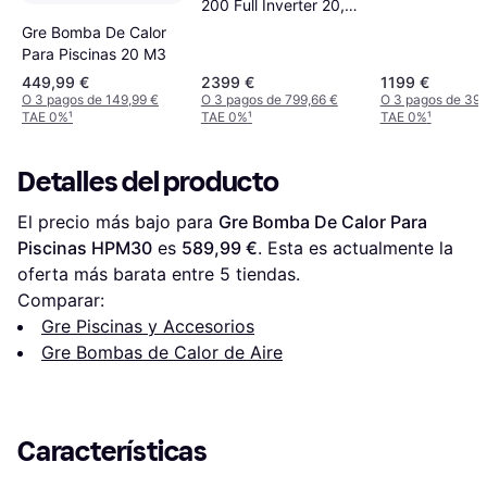
200 Full Inverter 20,1
SLP090N 9 k
kw
Gre Bomba De Calor
Para Piscinas 20 M3
449,99 €
2399 €
1199 €
O 3 pagos de 149,99 €
O 3 pagos de 799,66 €
O 3 pagos de 399
TAE 0%
¹
TAE 0%
¹
TAE 0%
¹
Detalles del producto
El precio más bajo para 
Gre Bomba De Calor Para 
Piscinas HPM30
 es 
589,99 €
. Esta es actualmente la 
oferta más barata entre 
5
 tiendas.
Comparar:
Gre Piscinas y Accesorios
Gre Bombas de Calor de Aire
Características