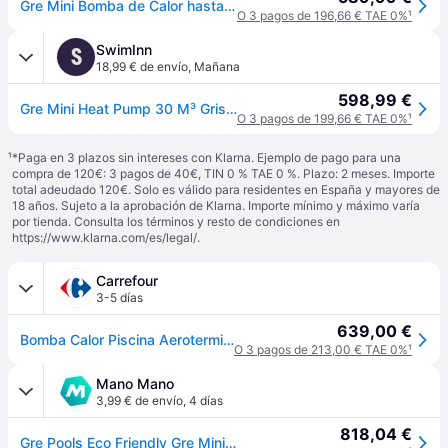
Gre Mini Bomba de Calor hasta 28°C sin bypass piscinas elevadas 30 m³
O 3 pagos de 196,66 € TAE 0%
¹
SwimInn
S
18,99 € de envío
,
Mañana
598,99 €
Gre Mini Heat Pump 30 M³ Gris 30 m3
O 3 pagos de 199,66 € TAE 0%
¹
¹
*Paga en 3 plazos sin intereses con Klarna. Ejemplo de pago para una
compra de 120€: 3 pagos de 40€, TIN 0 % TAE 0 %. Plazo: 2 meses. Importe
total adeudado 120€. Solo es válido para residentes en España y mayores de
18 años. Sujeto a la aprobación de Klarna. Importe mínimo y máximo varía
por tienda. Consulta los términos y resto de condiciones en
https://www.klarna.com/es/legal/
.
Carrefour
3-5 días
639,00 €
Bomba Calor Piscina Aerotermia Mini On-off Gre - 4,2kw
O 3 pagos de 213,00 € TAE 0%
¹
Mano Mano
3,99 € de envío
,
4 días
818,04 €
Gre Pools Eco Friendly Gre Mini Bomba De Calor 30 M³