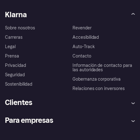
Klarna
Sobre nosotros
Revender
Carreras
Accesibilidad
Legal
Auto-Track
Prensa
Contacto
Privacidad
Información de contacto para
las autoridades
Seguridad
Gobernanza corporativa
Sostenibilidad
Relaciones con inversores
Clientes
Ayuda
Promesa de protección contra
Para empresas
el fraude
Inicio de sesión
Nuestra promesa
Asistencia al comerciante
Portal de desarrolladores
Klarna app
Bienestar financiero