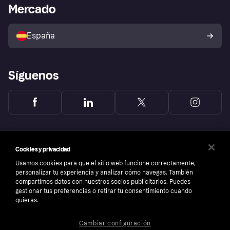
Acceso empresas
Estado operativo
Mercado
Directorio de tiendas
Configuración de privacidad
Vende con Klarna
Plataformas y socios
Política de protección al
comprador de Klarna
Tu derecho de desistimiento
España
Reclamaciones
Síguenos
Cookies y privacidad
Usamos cookies para que el sitio web funcione correctamente,
personalizar tu experiencia y analizar cómo navegas. También
compartimos datos con nuestros socios publicitarios. Puedes
gestionar tus preferencias o retirar tu consentimiento cuando
quieras.
Cambiar configuración