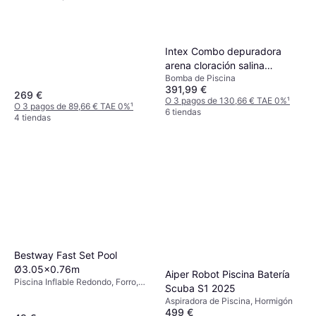
Intex Combo depuradora
arena cloración salina
Bomba de Piscina
56.800l
391,99 €
269 €
O 3 pagos de 130,66 € TAE 0%
¹
O 3 pagos de 89,66 € TAE 0%
¹
6 tiendas
4 tiendas
Bestway Fast Set Pool
Ø3.05x0.76m
Aiper Robot Piscina Batería
Piscina Inflable Redondo, Forro,
Scuba S1 2025
Poliéster, PVC
Aspiradora de Piscina, Hormigón
499 €