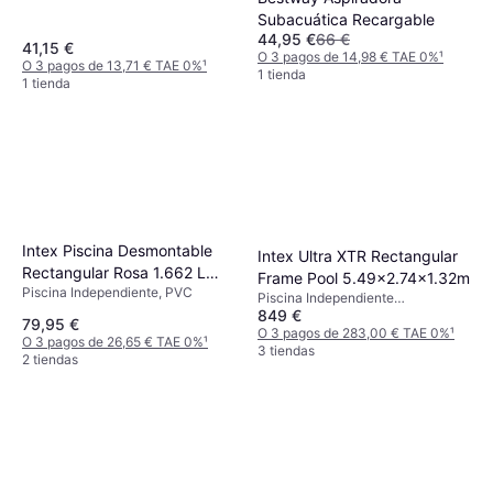
Subacuática Recargable
44,95 €
66 €
41,15 €
O 3 pagos de 14,98 € TAE 0%
¹
O 3 pagos de 13,71 € TAE 0%
¹
1 tienda
1 tienda
Intex Piscina Desmontable
Intex Ultra XTR Rectangular
Rectangular Rosa 1.662 L
Frame Pool 5.49x2.74x1.32m
Piscina Independiente, PVC
Small Frame
Piscina Independiente
849 €
Rectangular
79,95 €
O 3 pagos de 283,00 € TAE 0%
¹
O 3 pagos de 26,65 € TAE 0%
¹
3 tiendas
2 tiendas