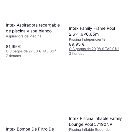
Intex Aspiradora recargable
Intex Family Frame Pool
de piscina y spa blanco
2.6x1.6x0.65m
Aspiradora de Piscina
Piscina Independiente
89,95 €
Rectangular
81,99 €
O 3 pagos de 29,98 € TAE 0%
¹
O 3 pagos de 27,33 € TAE 0%
¹
3 tiendas
7 tiendas
Intex Piscina inflable Family
Lounge Pool 57190NP
Intex Bomba De Filtro De
Piscina Inflable Redondo