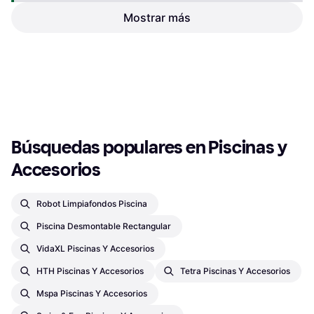
Bomba de Piscina
lt/h
Mostrar más
Bestway Bomba de Arena
Piscinas 5678 L h
Filtro de Arena
155,82 €
119 €
O 3 pagos de 51,94 € TAE 0%
¹
O 3 pagos de 39,66 € TAE 0%
¹
3 tiendas
1 tienda
1
2
3
...
61
...
119
Búsquedas populares en Piscinas y 
Accesorios
Robot Limpiafondos Piscina
Piscina Desmontable Rectangular
VidaXL Piscinas Y Accesorios
HTH Piscinas Y Accesorios
Tetra Piscinas Y Accesorios
Mspa Piscinas Y Accesorios