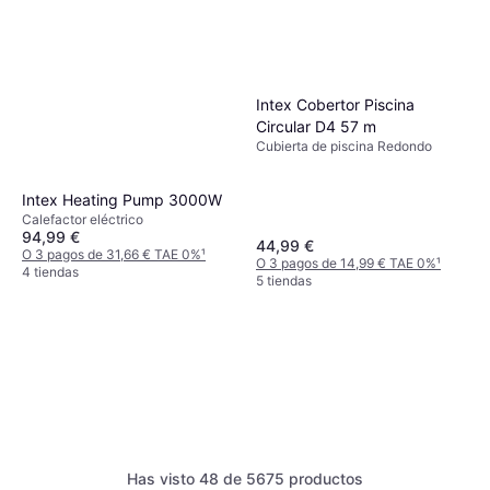
Intex Cobertor Piscina
Circular D4 57 m
Cubierta de piscina Redondo
Intex Heating Pump 3000W
Calefactor eléctrico
94,99 €
44,99 €
O 3 pagos de 31,66 € TAE 0%
¹
O 3 pagos de 14,99 € TAE 0%
¹
4 tiendas
5 tiendas
Bestway Depuradora de
Has visto 48 de 5675 productos
arena 58497 Flowclear 5678