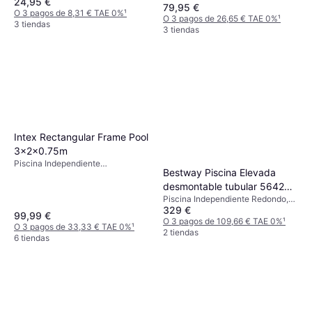
24,95 €
79,95 €
O 3 pagos de 8,31 € TAE 0%
¹
O 3 pagos de 26,65 € TAE 0%
¹
3 tiendas
3 tiendas
Intex Rectangular Frame Pool
3x2x0.75m
Piscina Independiente
Bestway Piscina Elevada
Rectangular, PVC
desmontable tubular 56420
Piscina Independiente Redondo,
Steel Pro Max 366x122 cm
329 €
PVC, Poliéster, Forro
42.320000
99,99 €
O 3 pagos de 109,66 € TAE 0%
¹
O 3 pagos de 33,33 € TAE 0%
¹
2 tiendas
6 tiendas