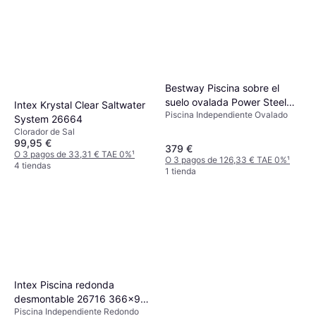
Bestway Piscina sobre el
suelo ovalada Power Steel
Intex Krystal Clear Saltwater
Piscina Independiente Ovalado
305x200x84 cm
System 26664
Clorador de Sal
99,95 €
379 €
O 3 pagos de 33,31 € TAE 0%
¹
O 3 pagos de 126,33 € TAE 0%
¹
4 tiendas
1 tienda
Intex Piscina redonda
desmontable 26716 366x99
Piscina Independiente Redondo
cm