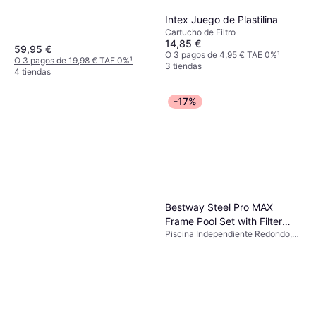
Intex Juego de Plastilina
Cartucho de Filtro
14,85 €
59,95 €
O 3 pagos de 4,95 € TAE 0%
¹
O 3 pagos de 19,98 € TAE 0%
¹
3 tiendas
4 tiendas
-17%
Bestway Steel Pro MAX
Frame Pool Set with Filter
Piscina Independiente Redondo,
Pump Ø3.66x1m
PVC