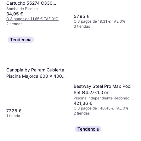
Cartucho 55274 C330
Bomba de Piscina
1250l/h
34,95 €
57,95 €
O 3 pagos de 11,65 € TAE 0%
¹
O 3 pagos de 19,31 € TAE 0%
¹
2 tiendas
3 tiendas
Tendencia
Canopia by Palram Cubierta
Piscina Majorca 600 x 400
cm
Bestway Steel Pro Max Pool
Set Ø4.27x1.07m
Piscina Independiente Redondo,
421,36 €
Poliéster, PVC
O 3 pagos de 140,45 € TAE 0%
¹
7325 €
2 tiendas
1 tienda
Tendencia