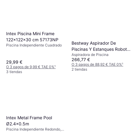
Intex Piscina Mini Frame
122x122x30 cm 57173NP
Bestway Aspirador De
Piscina Independiente Cuadrado
Piscinas Y Estanques Robot
Aspiradora de Piscina
Limpiafondos
266,77 €
29,99 €
O 3 pagos de 88,92 € TAE 0%
¹
O 3 pagos de 9,99 € TAE 0%
¹
2 tiendas
3 tiendas
Intex Metal Frame Pool
Ø2.4x0.5m
Piscina Independiente Redondo,
PVC