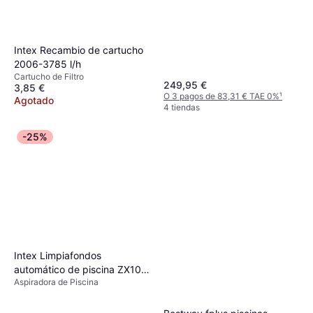
Intex Recambio de cartucho
2006-3785 l/h
Cartucho de Filtro
249,95 €
3,85 €
O 3 pagos de 83,31 € TAE 0%
¹
Agotado
4 tiendas
-25%
Intex Limpiafondos
automático de piscina ZX100
Aspiradora de Piscina
blanco