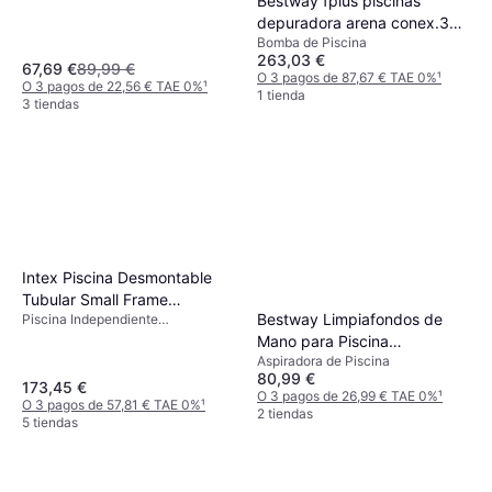
Bestway fplus piscinas
depuradora arena conex.32-
Bomba de Piscina
1-3hp 58515 piscinas
263,03 €
depuradora arena conex.32-
67,69 €
89,99 €
O 3 pagos de 87,67 € TAE 0%
¹
O 3 pagos de 22,56 € TAE 0%
¹
1-3hp 58515
1 tienda
3 tiendas
Intex Piscina Desmontable
Tubular Small Frame
Bestway Limpiafondos de
Piscina Independiente
450x220x84 cm
Rectangular
Mano para Piscina
Aspiradora de Piscina
AquaSurge 58771
80,99 €
173,45 €
O 3 pagos de 26,99 € TAE 0%
¹
O 3 pagos de 57,81 € TAE 0%
¹
2 tiendas
5 tiendas