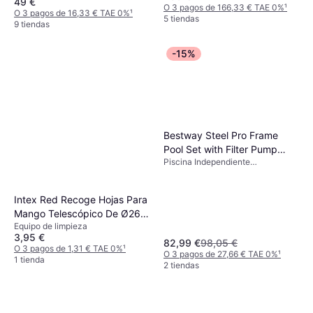
49 €
O 3 pagos de 166,33 € TAE 0%
¹
O 3 pagos de 16,33 € TAE 0%
¹
5 tiendas
9 tiendas
-15%
Bestway Steel Pro Frame
Pool Set with Filter Pump
Piscina Independiente
3x2.01x0.66m
Rectangular, Poliéster, PVC
Intex Red Recoge Hojas Para
Mango Telescópico De Ø26,2
Equipo de limpieza
Mm Azul 41X30x3 Cm
3,95 €
82,99 €
98,05 €
O 3 pagos de 1,31 € TAE 0%
¹
O 3 pagos de 27,66 € TAE 0%
¹
1 tienda
2 tiendas