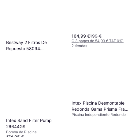
164,99 €
199 €
O 3 pagos de 54,99 € TAE 0%
¹
Bestway 2 Filtros De
2 tiendas
Repuesto 58094
Cartucho de Filtro
Depuradoras
14,95 €
O 3 pagos de 4,98 € TAE 0%
¹
3 tiendas
Intex Piscina Desmontable
Redonda Gama Prisma Frame
Piscina Independiente Redondo
366x76 Cm
Intex Sand Filter Pump
26644GS
Bomba de Piscina
174,95 €