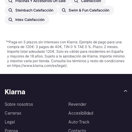
Piscinas Y Accesorios On Sale
Calefacción
Steinbach Calefacción
Swim & Fun Calefacción
Intex Calefacción
¹
*Paga en 3 plazos sin intereses con Klarna. Ejemplo de pago para una
compra de 120€: 3 pagos de 40€, TIN 0 % TAE 0 %. Plazo: 2 meses.
Importe total adeudado 120€. Solo es válido para residentes en España
y mayores de 18 años. Sujeto a la aprobación de Klarna. Importe mínimo
y máximo varía por tienda. Consulta los términos y resto de condiciones
en
https://www.klarna.com/es/legal/
.
Klarna
Sobre nosotros
Revender
Carreras
Accesibilidad
Legal
Auto-Track
Prensa
Contacto