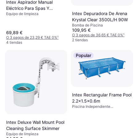
Intex Aspirador Manual
Eléctrico Para Spas Y
Intex Depuradora De Arena
Equipo de limpieza
Piscinas De Hasta 5,49m Con
Krystal Clear 3500L/H 90W
Batería Recargable Y
Bomba de Piscina
Autonomía 50 Min
109,95 €
69,89 €
O 3 pagos de 36,65 € TAE 0%
¹
O 3 pagos de 23,29 € TAE 0%
¹
2 tiendas
4 tiendas
Popular
Intex Rectangular Frame Pool
2.2x1.5x0.6m
Piscina Independiente
Rectangular
Intex Deluxe Wall Mount Pool
Cleaning Surface Skimmer
Equipo de limpieza