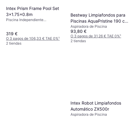
Intex Prism Frame Pool Set
3x1.75x0.8m
Bestway Limpiafondos para
Piscina Independiente
Piscinas AquaPristine 190 cm
Rectangular
Aspiradora de Piscina
1 Cabezal de Aspiración Azul
93,80 €
319 €
O 3 pagos de 31,26 € TAE 0%
¹
O 3 pagos de 106,33 € TAE 0%
¹
2 tiendas
2 tiendas
Intex Robot Limpiafondos
Automático ZX500r
Aspiradora de Piscina