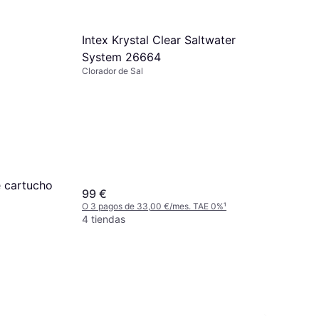
Intex Krystal Clear Saltwater
System 26664
Clorador de Sal
 cartucho
99 €
O 3 pagos de 33,00 €/mes. TAE 0%
¹
4 tiendas
Bestway 2
Repuesto
Cartucho de Fi
Depurado