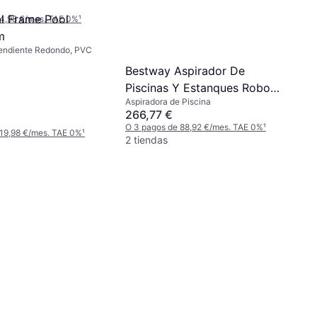
al Frame Pool
 4,98 €/mes. TAE 0%
¹
m
pendiente Redondo, PVC
Bestway Aspirador De
Piscinas Y Estanques Robot
Aspiradora de Piscina
Limpiafondos
266,77 €
O 3 pagos de 88,92 €/mes. TAE 0%
¹
 19,98 €/mes. TAE 0%
¹
2 tiendas