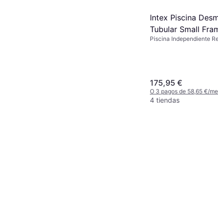
Intex Piscina Des
Tubular Small Fra
Piscina Independiente R
450x220x84 cm
175,95 €
O 3 pagos de 58,65 €/m
4 tiendas