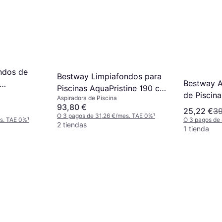
ndos de
Bestway Limpiafondos para
Bestway A
Piscinas AquaPristine 190 cm
de Piscina
Aspiradora de Piscina
1 Cabezal de Aspiración Azul
93,80 €
25,22 €
39
O 3 pagos de 31,26 €/mes. TAE 0%
¹
es. TAE 0%
¹
O 3 pagos de
2 tiendas
1 tienda