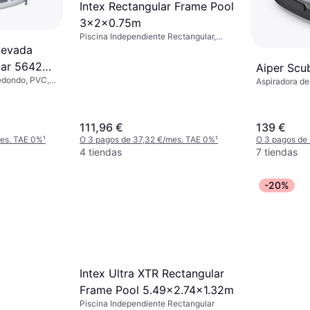
Intex Rectangular Frame Pool
3x2x0.75m
Piscina Independiente Rectangular,
PVC
levada
lar 56420
Aiper Scu
edondo, PVC,
6x122 cm
Aspiradora de
111,96 €
139 €
mes. TAE 0%
¹
O 3 pagos de 37,32 €/mes. TAE 0%
¹
O 3 pagos de
4 tiendas
7 tiendas
-20%
Intex Ultra XTR Rectangular
Frame Pool 5.49x2.74x1.32m
Piscina Independiente Rectangular