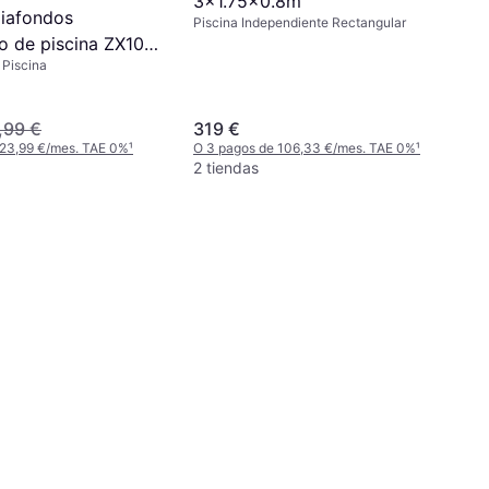
3x1.75x0.8m
piafondos
Piscina Independiente Rectangular
o de piscina ZX100
 Piscina
,99 €
319 €
 23,99 €/mes. TAE 0%
¹
O 3 pagos de 106,33 €/mes. TAE 0%
¹
2 tiendas