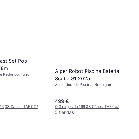
ast Set Pool
76m
Aiper Robot Piscina Batería
le Redondo, Forro,
Scuba S1 2025
C
Aspiradora de Piscina, Hormigón
499 €
 16,33 €/mes. TAE 0%
¹
O 3 pagos de 166,33 €/mes. TAE 0%
¹
5 tiendas