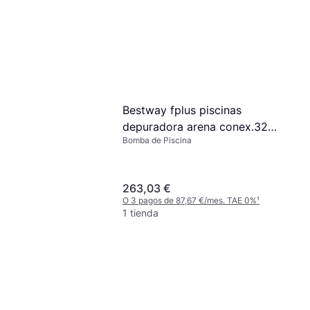
Bestway fplus piscinas
depuradora arena conex.32-
Bomba de Piscina
1-3hp 58515 piscinas
depuradora arena conex.32-
1-3hp 58515
263,03 €
O 3 pagos de 87,67 €/mes. TAE 0%
¹
1 tienda
 Filtros De
 58094
ltro
ras