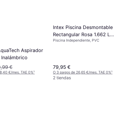
Intex Piscina Desmontable
Rectangular Rosa 1.662 L
Piscina Independiente, PVC
Small Frame
quaTech Aspirador
 Inalámbrico
,99 €
79,95 €
 8,40 €/mes. TAE 0%
¹
O 3 pagos de 26,65 €/mes. TAE 0%
¹
2 tiendas