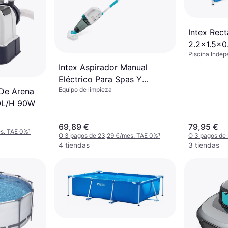
Intex Rec
2.2x1.5x0
Piscina Indep
Intex Aspirador Manual
Eléctrico Para Spas Y
Equipo de limpieza
 De Arena
Piscinas De Hasta 5,49m
00L/H 90W
Con Batería Recargable Y
Autonomía 50 Min
69,89 €
79,95 €
es. TAE 0%
¹
O 3 pagos de 23,29 €/mes. TAE 0%
¹
O 3 pagos de
4 tiendas
3 tiendas