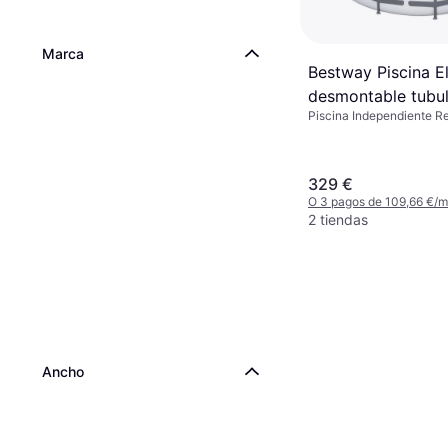
Marca
Bestway Piscina E
desmontable tubu
Piscina Independiente R
Steel Pro Max 36
Poliéster, Forro
42.320000
329 €
O 3 pagos de 109,66 €/
2 tiendas
Ancho