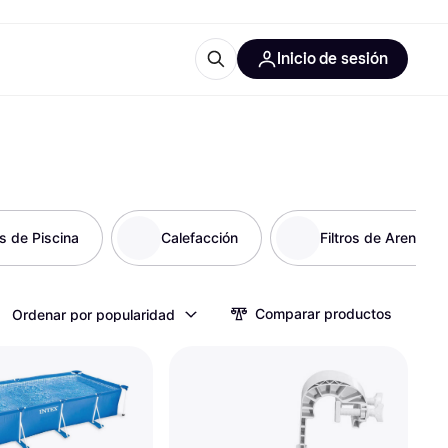
Inicio de sesión
Más información
les de oficina
Qué es Klarna?
s de Piscina
Calefacción
Filtros de Arena
las categorías
Comparar productos
Ordenar por popularidad