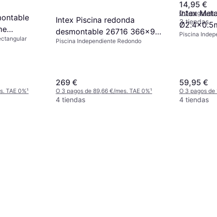
14,95 €
Intex Met
O 3 pagos de
montable
Intex Piscina redonda
3 tiendas
Ø2.4x0.5
me
desmontable 26716 366x99
Piscina Inde
ectangular
Piscina Independiente Redondo
cm
269 €
59,95 €
es. TAE 0%
¹
O 3 pagos de 89,66 €/mes. TAE 0%
¹
O 3 pagos de
4 tiendas
4 tiendas