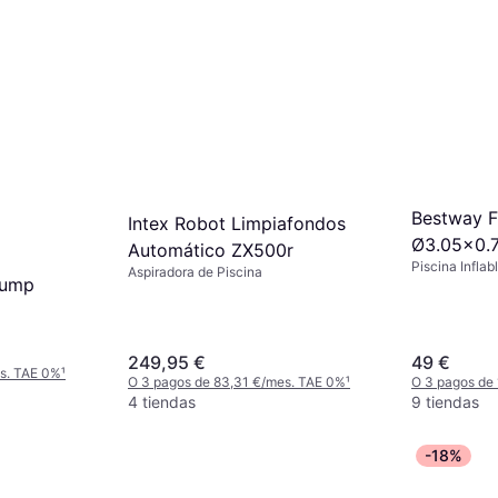
Bestway F
Intex Robot Limpiafondos
Ø3.05x0.
Automático ZX500r
Piscina Inflab
Aspiradora de Piscina
Pump
Poliéster, PV
249,95 €
49 €
es. TAE 0%
¹
O 3 pagos de 83,31 €/mes. TAE 0%
¹
O 3 pagos de
4 tiendas
9 tiendas
-18%