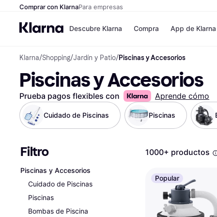
Comprar con Klarna
Para empresas
Descubre Klarna
Compra
App de Klarna
Klarna
/
Shopping
/
Jardín y Patio
/
Piscinas y Accesorios
Formas de pag
Tiendas
Piscinas y Accesorios
Formas de pago
MediaMarkt
Paga ahora
Shein
Paga en 3 plazos
Zalando Priv
Prueba pagos flexibles con
Aprende cómo
Paga en 30 días
Zara
Financiación
JD Sports
Cuidado de Piscinas
Piscinas
Klarna en Apple 
Filtro
Directorio de tie
1000+ productos
Piscinas y Accesorios
Popular
Cuidado de Piscinas
Piscinas
Bombas de Piscina