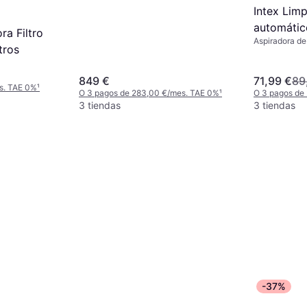
Intex Lim
automátic
a Filtro
Aspiradora de
blanco
tros
849 €
71,99 €
89
s. TAE 0%
¹
O 3 pagos de 283,00 €/mes. TAE 0%
¹
O 3 pagos de
3 tiendas
3 tiendas
-37%