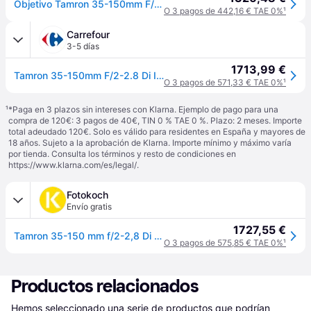
Objetivo Tamron 35-150mm F/2-2.8 Di III VXD para Sony E
O 3 pagos de 442,16 € TAE 0%
¹
Carrefour
3-5 días
1713,99 €
Tamron 35-150mm F/2-2.8 Di Iii Vxd Milc / Slr Objetivo Ancho Negro
O 3 pagos de 571,33 € TAE 0%
¹
¹
*Paga en 3 plazos sin intereses con Klarna. Ejemplo de pago para una
compra de 120€: 3 pagos de 40€, TIN 0 % TAE 0 %. Plazo: 2 meses. Importe
total adeudado 120€. Solo es válido para residentes en España y mayores de
18 años. Sujeto a la aprobación de Klarna. Importe mínimo y máximo varía
por tienda. Consulta los términos y resto de condiciones en
https://www.klarna.com/es/legal/
.
Fotokoch
Envío gratis
1727,55 €
Tamron 35-150 mm f/2-2,8 Di III VXD Montura Sony FE
O 3 pagos de 575,85 € TAE 0%
¹
Productos relacionados
Hemos seleccionado una serie de productos que podrían 