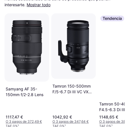
interesarte.
Mostrar todo
Tendencia
Tamron 150-500mm
Samyang AF 35-
F/5-6.7 Di III VC VXD
150mm f/2-2.8 Lens
Negro
Tamron 50-4
F4.5-6.3 Di III
Sony E
1117,47 €
1042,92 €
1148,65 €
O 3 pagos de 372,49 €
O 3 pagos de 347,64 €
O 3 pagos de 382
TAE 0%
¹
TAE 0%
¹
TAE 0%
¹