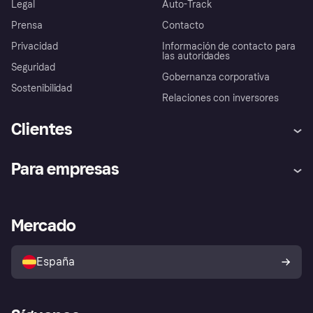
Legal
Auto-Track
Prensa
Contacto
Privacidad
Información de contacto para
las autoridades
Seguridad
Gobernanza corporativa
Sostenibilidad
Relaciones con inversores
Clientes
Ayuda
Promesa de protección contra
Para empresas
el fraude
Inicio de sesión
Nuestra promesa
Asistencia al comerciante
Portal de desarrolladores
Klarna app
Bienestar financiero
Acceso empresas
Estado operativo
Mercado
Directorio de tiendas
Configuración de privacidad
Vende con Klarna
Plataformas y socios
Política de protección al
comprador de Klarna
Tu derecho de desistimiento
España
Reclamaciones