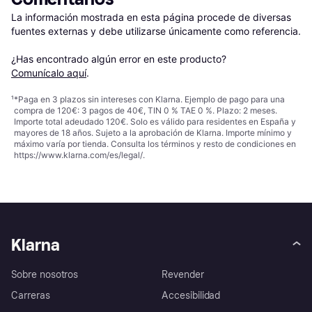
La información mostrada en esta página procede de diversas 
fuentes externas y debe utilizarse únicamente como referencia.

¿Has encontrado algún error en este producto? 
Comunícalo aquí
.
¹
*Paga en 3 plazos sin intereses con Klarna. Ejemplo de pago para una
compra de 120€: 3 pagos de 40€, TIN 0 % TAE 0 %. Plazo: 2 meses.
Importe total adeudado 120€. Solo es válido para residentes en España y
mayores de 18 años. Sujeto a la aprobación de Klarna. Importe mínimo y
máximo varía por tienda. Consulta los términos y resto de condiciones en
https://www.klarna.com/es/legal/
.
Klarna
Sobre nosotros
Revender
Carreras
Accesibilidad