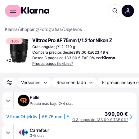
Comprar con Klarna
Para empresas
Klarna
/
Shopping
/
Fotografías
/
Objetivos
Viltrox Pro AF 75mm f/1.2 for Nikon Z
-10%
Gran angular, ƒ/1.2, 710 g
Compara precios desde
399,00 €
a
623,49 €
Desde 3 pagos de 133,00 € TAE 0% con
+
2
Prueba pagos flexibles*
Versiones
Recomendado
El precio incluye e
Rollei
·
Precio más bajo
2-4 días
399,00 €
Viltrox Objektiv | AF 75 mm | F/1.2 Pro Z DX | Nikon Z-Mount
O 3 pagos de 133,00 € TAE 0%
¹
Carrefour
3-5 días