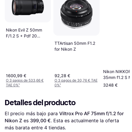
Nikon Evil Z 50mm
F/1.2 S + Pdf 20
Técnicas
TTArtisan 50mm F1.2
for Nikon Z
Nikon NIKKOR
1600,99 €
92,28 €
35mm f1.2 S Mi
O 3 pagos de 533,66 €
O 3 pagos de 30,76 € TAE
Grand-angle N
3248 €
TAE 0%
¹
0%
¹
Detalles del producto
El precio más bajo para 
Viltrox Pro AF 75mm f/1.2 for 
Nikon Z
 es 
399,00 €
. Esta es actualmente la oferta 
más barata entre 
4
 tiendas.