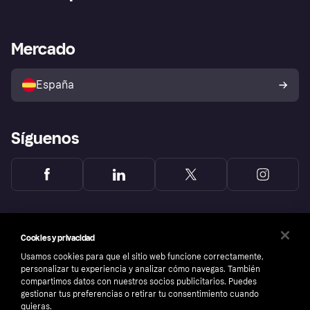
Inicio de sesión
Nuestra promesa
Asistencia al comerciante
Portal de desarrolladores
Klarna app
Bienestar financiero
Acceso empresas
Estado operativo
Mercado
Directorio de tiendas
Configuración de privacidad
Vende con Klarna
Plataformas y socios
Política de protección al
comprador de Klarna
Tu derecho de desistimiento
España
Reclamaciones
Síguenos
Cookies y privacidad
Usamos cookies para que el sitio web funcione correctamente,
personalizar tu experiencia y analizar cómo navegas. También
compartimos datos con nuestros socios publicitarios. Puedes
gestionar tus preferencias o retirar tu consentimiento cuando
quieras.