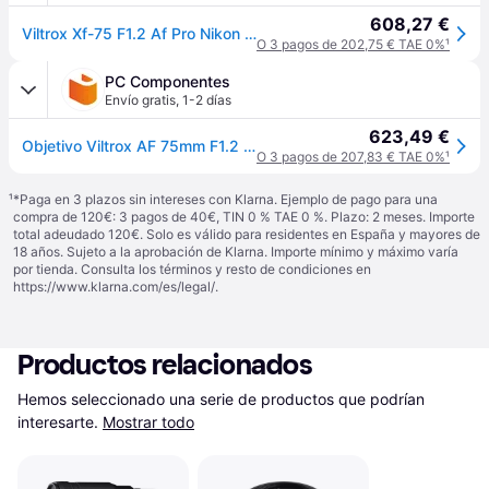
608,27 €
Viltrox Xf-75 F1.2 Af Pro Nikon Montura Z Aps-c
O 3 pagos de 202,75 € TAE 0%
¹
PC Componentes
Envío gratis
,
1-2 días
623,49 €
Objetivo Viltrox AF 75mm F1.2 Pro Montura Nikon Z APS-C Negro
O 3 pagos de 207,83 € TAE 0%
¹
¹
*Paga en 3 plazos sin intereses con Klarna. Ejemplo de pago para una
compra de 120€: 3 pagos de 40€, TIN 0 % TAE 0 %. Plazo: 2 meses. Importe
total adeudado 120€. Solo es válido para residentes en España y mayores de
18 años. Sujeto a la aprobación de Klarna. Importe mínimo y máximo varía
por tienda. Consulta los términos y resto de condiciones en
https://www.klarna.com/es/legal/
.
Productos relacionados
Hemos seleccionado una serie de productos que podrían 
interesarte.
Mostrar todo