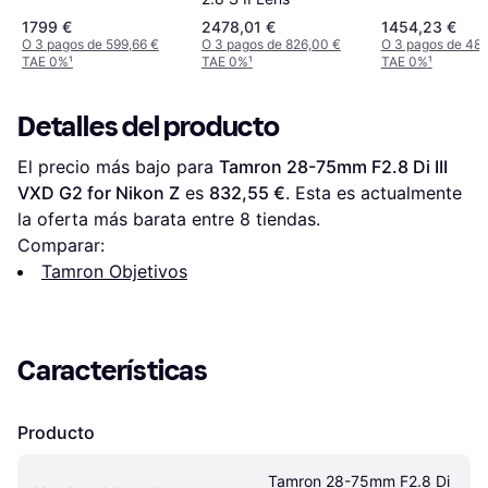
1799 €
2478,01 €
1454,23 €
O 3 pagos de 599,66 €
O 3 pagos de 826,00 €
O 3 pagos de 484
TAE 0%
¹
TAE 0%
¹
TAE 0%
¹
Detalles del producto
El precio más bajo para 
Tamron 28-75mm F2.8 Di III 
VXD G2 for Nikon Z
 es 
832,55 €
. Esta es actualmente 
la oferta más barata entre 
8
 tiendas.
Comparar:
Tamron Objetivos
Características
Producto
Tamron 28-75mm F2.8 Di 