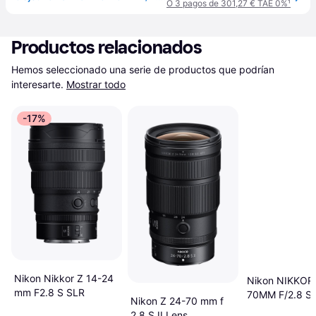
O 3 pagos de 301,27 € TAE 0%
¹
Productos relacionados
Hemos seleccionado una serie de productos que podrían 
interesarte.
Mostrar todo
-17%
Nikon Nikkor Z 14-24
Nikon NIKKOR 
mm F2.8 S SLR
70MM F/2.8 S
Nikon Z 24-70 mm f
2.8 S II Lens