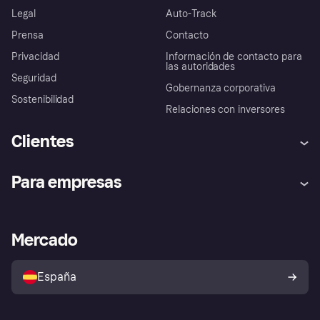
Legal
Auto-Track
Prensa
Contacto
Privacidad
Información de contacto para
las autoridades
Seguridad
Gobernanza corporativa
Sostenibilidad
Relaciones con inversores
Clientes
Ayuda
Promesa de protección contra
Para empresas
el fraude
Inicio de sesión
Nuestra promesa
Asistencia al comerciante
Portal de desarrolladores
Klarna app
Bienestar financiero
Acceso empresas
Estado operativo
Mercado
Directorio de tiendas
Configuración de privacidad
Vende con Klarna
Plataformas y socios
Política de protección al
comprador de Klarna
Tu derecho de desistimiento
España
Reclamaciones