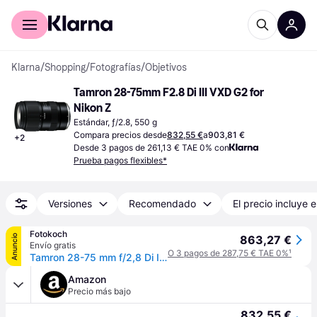
Comprar con Klarna
Para empresas
Klarna
/
Shopping
/
Fotografías
/
Objetivos
Tamron 28-75mm F2.8 Di III VXD G2 for 
Nikon Z
Estándar, ƒ/2.8, 550 g
Compara precios desde
832,55 €
a
903,81 €
+
2
Desde 3 pagos de 261,13 € TAE 0% con
Prueba pagos flexibles*
Versiones
Recomendado
El precio incluye e
Fotokoch
Anuncio
863,27 €
Envío gratis
O 3 pagos de 287,75 € TAE 0%
¹
Tamron 28-75 mm f/2,8 Di III VXD G2 Nikon Z
Amazon
Precio más bajo
832,55 €