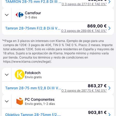
TAMRON 28-75 mm F2.8 DI III VXD G2 para cámara sin Espejo Nikon de Formato Completo
O 3 pagos de 277,51 € TAE 0%
¹
Carrefour
3-5 días
869,00 €
Tamron 28-75mm F/2.8 Di Iii Vxd G2 Lens For Nikon Z
O 3 pagos de 289,66 € TAE 0%
¹
¹
*Paga en 3 plazos sin intereses con Klarna. Ejemplo de pago para una
compra de 120€: 3 pagos de 40€, TIN 0 % TAE 0 %. Plazo: 2 meses. Importe
total adeudado 120€. Solo es válido para residentes en España y mayores de
18 años. Sujeto a la aprobación de Klarna. Importe mínimo y máximo varía
por tienda. Consulta los términos y resto de condiciones en
https://www.klarna.com/es/legal/
.
Fotokoch
Envío gratis
863,27 €
Tamron 28-75 mm f/2,8 Di III VXD G2 Nikon Z
O 3 pagos de 287,75 € TAE 0%
¹
PC Componentes
Envío gratis
,
1-2 días
903,81 €
Objetivo Tamron 28-75mm f/2.8 Di III VXD G2 Montura Nikon Z