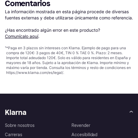
Comentarios
La información mostrada en esta página procede de diversas 
fuentes externas y debe utilizarse únicamente como referencia.

¿Has encontrado algún error en este producto? 
Comunícalo aquí
.
¹
*Paga en 3 plazos sin intereses con Klarna. Ejemplo de pago para una
compra de 120€: 3 pagos de 40€, TIN 0 % TAE 0 %. Plazo: 2 meses.
Importe total adeudado 120€. Solo es válido para residentes en España y
mayores de 18 años. Sujeto a la aprobación de Klarna. Importe mínimo y
máximo varía por tienda. Consulta los términos y resto de condiciones en
https://www.klarna.com/es/legal/
.
Klarna
Sobre nosotros
Revender
Carreras
Accesibilidad