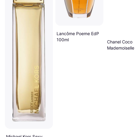
Lancôme Poeme EdP
100ml
Chanel Coco
Mademoiselle 
EdP 100ml
Michael Kors Sexy