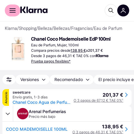
Comprar con Klarna
Para empresas
Klarna
/
Shopping
/
Belleza
/
Bellezas
/
Fragancias
/
Eau de Parfum
Chanel Coco Mademoiselle EdP 100ml
Eau de Parfum, Mujer, 100ml
Compara precios desde
138,95 €
a
201,37 €
Desde 3 pagos de 46,31 € TAE 0% con
Prueba pagos flexibles*
Versiones
Recomendado
El precio incluye e
sweetcare
Anuncio
201,37 €
Envío gratis
,
1-3 días
O 3 pagos de 67,12 € TAE 0%
¹
Chanel Coco Agua de Perfume Mademoiselle Fragance 100mL
Arenal Perfumerias
Precio más bajo
138,95 €
COCO MADEMOISELLE 100ML
O 3 pagos de 46,31 € TAE 0%
¹