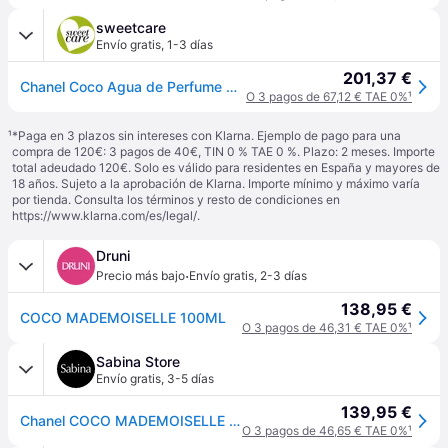
sweetcare
Envío gratis
,
1-3 días
201,37 €
Chanel Coco Agua de Perfume Mademoiselle Fragance 100mL
O 3 pagos de 67,12 € TAE 0%
¹
¹
*Paga en 3 plazos sin intereses con Klarna. Ejemplo de pago para una
compra de 120€: 3 pagos de 40€, TIN 0 % TAE 0 %. Plazo: 2 meses. Importe
total adeudado 120€. Solo es válido para residentes en España y mayores de
18 años. Sujeto a la aprobación de Klarna. Importe mínimo y máximo varía
por tienda. Consulta los términos y resto de condiciones en
https://www.klarna.com/es/legal/
.
Druni
·
Precio más bajo
Envío gratis
,
2-3 días
138,95 €
COCO MADEMOISELLE 100ML
O 3 pagos de 46,31 € TAE 0%
¹
Sabina Store
Envío gratis
,
3-5 días
139,95 €
Chanel COCO MADEMOISELLE COCO MADEMOISELLE Eau De Parfum Vaporizador
O 3 pagos de 46,65 € TAE 0%
¹