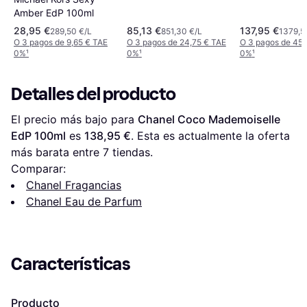
Amber EdP 100ml
28,95 €
85,13 €
137,95 €
289,50 €/L
851,30 €/L
1379,5
O 3 pagos de 9,65 € TAE
O 3 pagos de 24,75 € TAE
O 3 pagos de 45,
0%
¹
0%
¹
0%
¹
Detalles del producto
El precio más bajo para 
Chanel Coco Mademoiselle 
EdP 100ml
 es 
138,95 €
. Esta es actualmente la oferta 
más barata entre 
7
 tiendas.
Comparar:
Chanel Fragancias
Chanel Eau de Parfum
Características
Producto