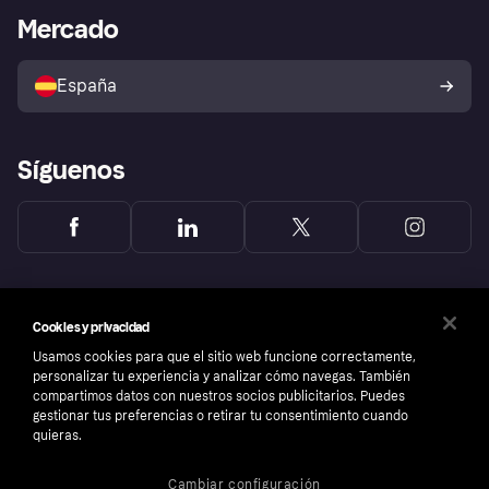
Bienestar financiero
Acceso empresas
Estado operativo
Mercado
Directorio de tiendas
Configuración de privacidad
Vende con Klarna
Plataformas y socios
Política de protección al
comprador de Klarna
Tu derecho de desistimiento
España
Reclamaciones
Síguenos
Cookies y privacidad
Usamos cookies para que el sitio web funcione correctamente,
personalizar tu experiencia y analizar cómo navegas. También
compartimos datos con nuestros socios publicitarios. Puedes
gestionar tus preferencias o retirar tu consentimiento cuando
quieras.
Cambiar configuración