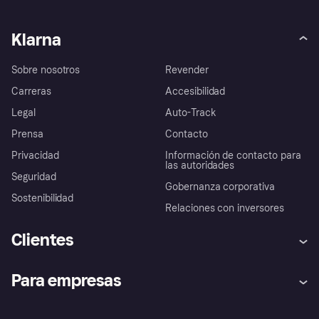
Klarna
Sobre nosotros
Revender
Carreras
Accesibilidad
Legal
Auto-Track
Prensa
Contacto
Privacidad
Información de contacto para
las autoridades
Seguridad
Gobernanza corporativa
Sostenibilidad
Relaciones con inversores
Clientes
Ayuda
Promesa de protección contra
Para empresas
el fraude
Inicio de sesión
Nuestra promesa
Asistencia al comerciante
Portal de desarrolladores
Klarna app