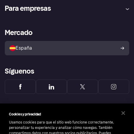
Ayuda
Promesa de protección contra
Para empresas
el fraude
Inicio de sesión
Nuestra promesa
Asistencia al comerciante
Portal de desarrolladores
Klarna app
Bienestar financiero
Acceso empresas
Estado operativo
Mercado
Directorio de tiendas
Configuración de privacidad
Vende con Klarna
Plataformas y socios
Política de protección al
comprador de Klarna
Tu derecho de desistimiento
España
Reclamaciones
Síguenos
Cookies y privacidad
Usamos cookies para que el sitio web funcione correctamente,
personalizar tu experiencia y analizar cómo navegas. También
compartimos datos con nuestros socios publicitarios. Puedes