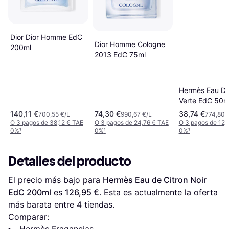
Dior Dior Homme EdC
Dior Homme Cologne
200ml
2013 EdC 75ml
Hermès Eau D
Verte EdC 50m
140,11 €
74,30 €
38,74 €
700,55 €/L
990,67 €/L
774,80 
O 3 pagos de 38,12 € TAE
O 3 pagos de 24,76 € TAE
O 3 pagos de 12,
0%
¹
0%
¹
0%
¹
Detalles del producto
El precio más bajo para 
Hermès Eau de Citron Noir 
EdC 200ml
 es 
126,95 €
. Esta es actualmente la oferta 
más barata entre 
4
 tiendas.
Comparar:
Hermès Fragancias