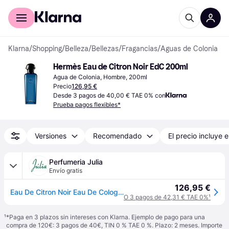
Comprar con Klarna
Para empresas
Klarna
/
Shopping
/
Belleza
/
Bellezas
/
Fragancias
/
Aguas de Colonia
Hermès Eau de Citron Noir EdC 200ml
Agua de Colonia, Hombre, 200ml
Precio
126,95 €
Desde 3 pagos de 40,00 € TAE 0% con
Prueba pagos flexibles*
Versiones
Recomendado
El precio incluye e
Perfumeria Julia
Envío gratis
126,95 €
Eau De Citron Noir Eau De Cologne 200ml
O 3 pagos de 42,31 € TAE 0%
¹
¹
*Paga en 3 plazos sin intereses con Klarna. Ejemplo de pago para una
compra de 120€: 3 pagos de 40€, TIN 0 % TAE 0 %. Plazo: 2 meses. Importe