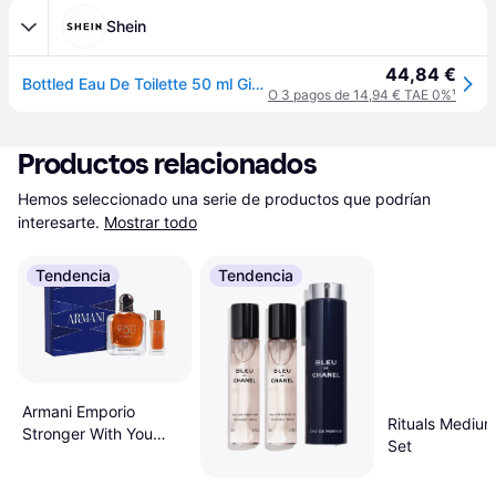
Shein
44,84 €
Bottled Eau De Toilette 50 ml Gift Set – Woody & Spicy Fragrance, Refreshing Masculine Scent, Long-Lasting Aroma For Daily Office Wear, Ideal Holiday
O 3 pagos de 14,94 € TAE 0%
¹
Productos relacionados
Hemos seleccionado una serie de productos que podrían 
interesarte.
Mostrar todo
Tendencia
Tendencia
Armani Emporio
Rituals Medium
Stronger With You
Set
Intensely Eau de
Parfum Set 100 ml 15