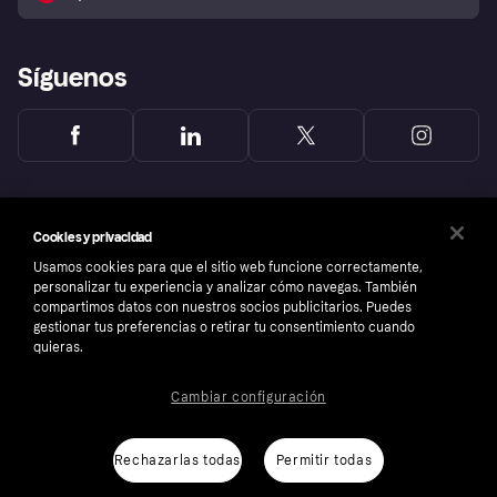
Reclamaciones
Síguenos
Cookies y privacidad
Usamos cookies para que el sitio web funcione correctamente,
personalizar tu experiencia y analizar cómo navegas. También
compartimos datos con nuestros socios publicitarios. Puedes
gestionar tus preferencias o retirar tu consentimiento cuando
quieras.
Cambiar configuración
Copyright © 2005-2026 Klarna Bank AB (publ). Sede central: Stockholm, Sweden. Todos
los derechos reservados. Klarna Bank AB (publ). Sveavägen 46, 111 34 Stockholm.
Número de empresa: 556737-0431
Rechazarlas todas
Permitir todas
Aviso Sobre Cookies
Klarna.com