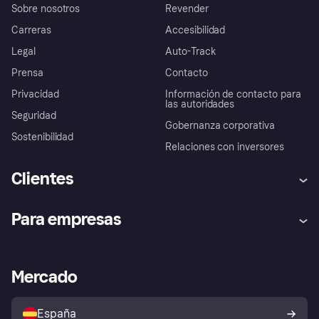
Sobre nosotros
Revender
Carreras
Accesibilidad
Legal
Auto-Track
Prensa
Contacto
Privacidad
Información de contacto para
las autoridades
Seguridad
Gobernanza corporativa
Sostenibilidad
Relaciones con inversores
Clientes
Ayuda
Promesa de protección contra
Para empresas
el fraude
Inicio de sesión
Nuestra promesa
Asistencia al comerciante
Portal de desarrolladores
Klarna app
Bienestar financiero
Acceso empresas
Estado operativo
Mercado
Directorio de tiendas
Configuración de privacidad
Vende con Klarna
Plataformas y socios
Política de protección al
comprador de Klarna
Tu derecho de desistimiento
España