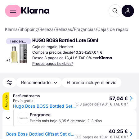
Comprar con Klarna
Para empresas
Klarna
/
Shopping
/
Belleza
/
Bellezas
/
Fragancias
/
Cajas de regalo
HUGO BOSS Bottled Lote 50ml
Tendencia
Caja de regalo, Hombre
Compara precios desde
40,25 €
a
57,04 €
Desde 3 pagos de 13,41 € TAE 0% con
+
1
Prueba pagos flexibles*
Recomendado
El precio incluye el envío
Parfumdreams
Anuncio
57,04 €
Envío gratis
O 3 pagos de 19,01 € TAE 0%
¹
Hugo Boss BOSS Bottled Set de regalo Perfumes para hombre Hombre
Fragrance
·
Precio más bajo
6,95 € de envío
,
2-3 días
40,25 €
Boss Boss Bottled Giftset Set de regalo Set de regalo 200 ml Hombre
O 3 pagos de 13,41 € TAE 0%
¹