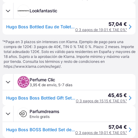
Lookfantastic
57,04 €
Hugo Boss Bottled Eau de Toilette 50ml Gift Set
O 3 pagos de 19,01 € TAE 0%
¹
¹
*Paga en 3 plazos sin intereses con Klarna. Ejemplo de pago para una
compra de 120€: 3 pagos de 40€, TIN 0 % TAE 0 %. Plazo: 2 meses. Importe
total adeudado 120€. Solo es válido para residentes en España y mayores de
18 años. Sujeto a la aprobación de Klarna. Importe mínimo y máximo varía
por tienda. Consulta los términos y resto de condiciones en
https://www.klarna.com/es/legal/
.
Perfume Clic
3,95 € de envío
,
5-7 días
45,45 €
Hugo Boss Boss Bottled Gift Set 50ml EDT + 150ml Desodorante Vaporizador
O 3 pagos de 15,15 € TAE 0%
¹
Parfumdreams
Envío gratis
57,04 €
Hugo Boss BOSS Bottled Set de regalo Perfumes para hombre Hombre
O 3 pagos de 19,01 € TAE 0%
¹