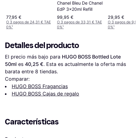
ml
Chanel Bleu De Chanel
EdP 3x20ml Refill
77,95 €
99,95 €
29,95 €
O 3 pagos de 24,31 € TAE
O 3 pagos de 33,31 € TAE
O 3 pagos de 9,9
0%
¹
0%
¹
0%
¹
Detalles del producto
El precio más bajo para 
HUGO BOSS Bottled Lote 
50ml
 es 
40,25 €
. Esta es actualmente la oferta más 
barata entre 
8
 tiendas.
Comparar:
HUGO BOSS Fragancias
HUGO BOSS Cajas de regalo
Características