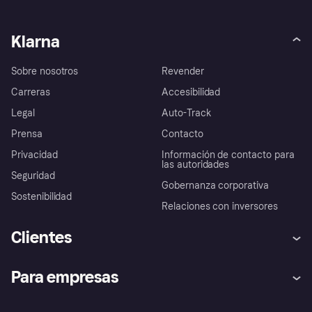
Klarna
Sobre nosotros
Revender
Carreras
Accesibilidad
Legal
Auto-Track
Prensa
Contacto
Privacidad
Información de contacto para
las autoridades
Seguridad
Gobernanza corporativa
Sostenibilidad
Relaciones con inversores
Clientes
Ayuda
Promesa de protección contra
Para empresas
el fraude
Inicio de sesión
Nuestra promesa
Asistencia al comerciante
Portal de desarrolladores
Klarna app