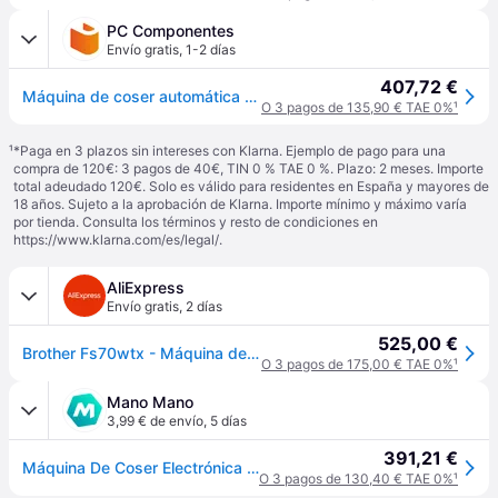
PC Componentes
Envío gratis
,
1-2 días
407,72 €
Máquina de coser automática Brother FS70WTx 70 puntadas pantalla LCD
O 3 pagos de 135,90 € TAE 0%
¹
¹
*Paga en 3 plazos sin intereses con Klarna. Ejemplo de pago para una
compra de 120€: 3 pagos de 40€, TIN 0 % TAE 0 %. Plazo: 2 meses. Importe
total adeudado 120€. Solo es válido para residentes en España y mayores de
18 años. Sujeto a la aprobación de Klarna. Importe mínimo y máximo varía
por tienda. Consulta los términos y resto de condiciones en
https://www.klarna.com/es/legal/
.
AliExpress
Envío gratis
,
2 días
525,00 €
Brother Fs70wtx - Máquina de Coser Electrónica con 70 Tipos de Puntadas y Ojales Automáticos + Mesa de Extensión
O 3 pagos de 175,00 € TAE 0%
¹
Mano Mano
3,99 € de envío
,
5 días
391,21 €
Máquina De Coser Electrónica Brother Fs70wtx Blanca
O 3 pagos de 130,40 € TAE 0%
¹