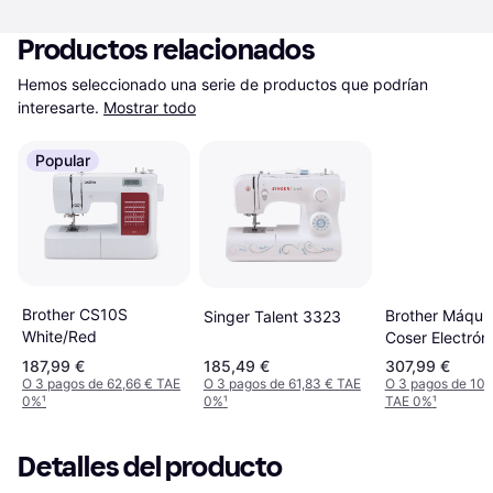
Productos relacionados
Hemos seleccionado una serie de productos que podrían 
interesarte.
Mostrar todo
Popular
Brother CS10S
Brother Máqui
Singer Talent 3323
White/Red
Coser Electrón
Fs60x
187,99 €
185,49 €
307,99 €
O 3 pagos de 62,66 € TAE
O 3 pagos de 61,83 € TAE
O 3 pagos de 102
0%
¹
0%
¹
TAE 0%
¹
Detalles del producto