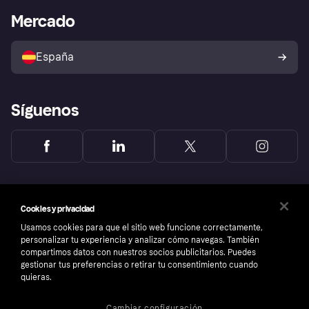
Bienestar financiero
Acceso empresas
Estado operativo
Mercado
Directorio de tiendas
Configuración de privacidad
Vende con Klarna
Plataformas y socios
Política de protección al
comprador de Klarna
Tu derecho de desistimiento
España
Reclamaciones
Síguenos
Cookies y privacidad
Usamos cookies para que el sitio web funcione correctamente,
personalizar tu experiencia y analizar cómo navegas. También
compartimos datos con nuestros socios publicitarios. Puedes
gestionar tus preferencias o retirar tu consentimiento cuando
quieras.
Cambiar configuración