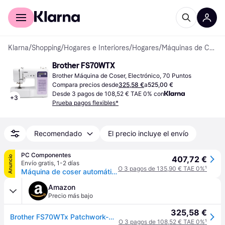
Comprar con Klarna
Para empresas
Klarna
/
Shopping
/
Hogares e Interiores
/
Hogares
/
Máquinas de Coser
Brother FS70WTX
Brother Máquina de Coser, Electrónico, 70 Puntos
Compara precios desde
325,58 €
a
525,00 €
Desde 3 pagos de 108,52 € TAE 0% con
+
3
Prueba pagos flexibles*
Recomendado
El precio incluye el envío
PC Componentes
Anuncio
407,72 €
Envío gratis
,
1-2 días
O 3 pagos de 135,90 € TAE 0%
¹
Máquina de coser automática Brother FS70WTx 70 puntadas pantalla LCD
Amazon
Precio más bajo
325,58 €
Brother FS70WTx Patchwork-Nähmaschine mit Máquina de Coser, Metal, Blanco, Morado, Full-size sewing machine + Anschiebetisch
O 3 pagos de 108,52 € TAE 0%
¹