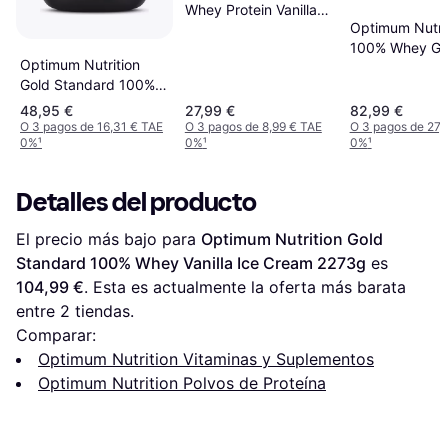
Whey Protein Vanilla
Optimum Nutri
1Kg
100% Whey Go
Optimum Nutrition
Standard 2 Kg
Gold Standard 100%
Isolate Chocolate
48,95 €
27,99 €
82,99 €
930g
O 3 pagos de 16,31 € TAE
O 3 pagos de 8,99 € TAE
O 3 pagos de 27,
0%
¹
0%
¹
0%
¹
Detalles del producto
El precio más bajo para 
Optimum Nutrition Gold 
Standard 100% Whey Vanilla Ice Cream 2273g
 es 
104,99 €
. Esta es actualmente la oferta más barata 
entre 
2
 tiendas.
Comparar:
Optimum Nutrition Vitaminas y Suplementos
Optimum Nutrition Polvos de Proteína