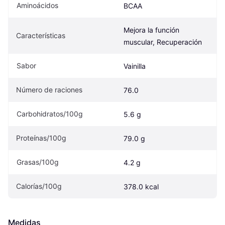
Aminoácidos
BCAA
Mejora la función 
Características
muscular, Recuperación
Sabor
Vainilla
Número de raciones
76.0
Carbohidratos/100g
5.6 g
Proteínas/100g
79.0 g
Grasas/100g
4.2 g
Calorías/100g
378.0 kcal
Medidas