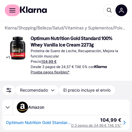
Comprar con Klarna
Para empresas
Klarna
/
Shopping
/
Belleza
/
Salud
/
Vitaminas y Suplementos
/
Polvos de Proteína
Optimum Nutrition Gold Standard 100% 
Whey Vanilla Ice Cream 2273g
Proteína de Suero de Leche, Recuperación, Mejora la 
función muscular
+
1
Precio
104,99 €
Desde 3 pagos de 24,57 € TAE 0% con
Prueba pagos flexibles*
Recomendado
El precio incluye el envío
Amazon
104,99 €
Optimum Nutrition Gold Standard 100% Whey Proteína en Polvo, 2.28kg
O 3 pagos de 34,99 € TAE 0%
¹