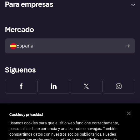
Para empresas
el fraude
Inicio de sesión
Nuestra promesa
Asistencia al comerciante
Portal de desarrolladores
Klarna app
Bienestar financiero
Acceso empresas
Estado operativo
Mercado
Directorio de tiendas
Configuración de privacidad
Vende con Klarna
Plataformas y socios
Política de protección al
comprador de Klarna
Tu derecho de desistimiento
España
Reclamaciones
Síguenos
Cookies y privacidad
Usamos cookies para que el sitio web funcione correctamente,
personalizar tu experiencia y analizar cómo navegas. También
compartimos datos con nuestros socios publicitarios. Puedes