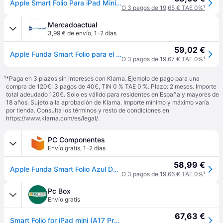
Apple Smart Folio Para iPad Mini A17 Pro Denim
O 3 pagos de 19,65 € TAE 0%
¹
Mercadoactual
3,99 € de envío
,
1-2 días
59,02 €
Apple Funda Smart Folio para el iPad mini (A17 Pro) - Azul denim
O 3 pagos de 19,67 € TAE 0%
¹
¹
*Paga en 3 plazos sin intereses con Klarna. Ejemplo de pago para una
compra de 120€: 3 pagos de 40€, TIN 0 % TAE 0 %. Plazo: 2 meses. Importe
total adeudado 120€. Solo es válido para residentes en España y mayores de
18 años. Sujeto a la aprobación de Klarna. Importe mínimo y máximo varía
por tienda. Consulta los términos y resto de condiciones en
https://www.klarna.com/es/legal/
.
PC Componentes
Envío gratis
,
1-2 días
58,99 €
Apple Funda Smart Folio Azul Denim para iPad mini (A17 Pro)
O 3 pagos de 19,66 € TAE 0%
¹
Pc Box
Envío gratis
67,63 €
Smart Folio for iPad mini (A17 Pro) - Denim