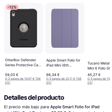
-12%
OtterBox Defender
Apple Smart Folio for
Tucano Metal 
Series Protective Case
iPad Mini (6th
Mini 6 Folio Gri
for Apple iPad mini
Generation)
59,03 €
66,34 €
45,27 €
(6th generation)
O 3 pagos de 19,67 € TAE
O 3 pagos de 22,11 € TAE
O 3 pagos de 15,
0%
¹
0%
¹
0%
¹
Detalles del producto
El precio más bajo para 
Apple Smart Folio for iPad 