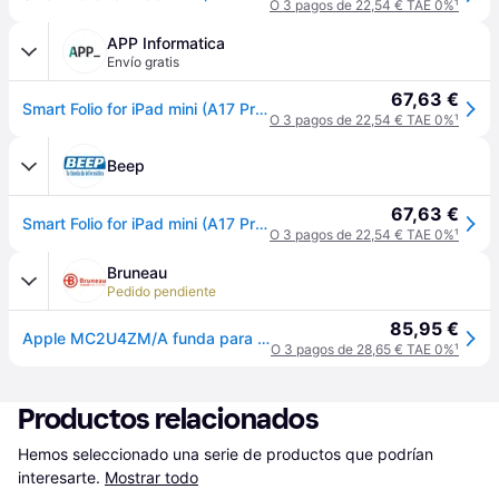
O 3 pagos de 22,54 € TAE 0%
¹
APP Informatica
Envío gratis
67,63 €
Smart Folio for iPad mini (A17 Pro) - Denim
O 3 pagos de 22,54 € TAE 0%
¹
Beep
67,63 €
Smart Folio for iPad mini (A17 Pro) - Denim
O 3 pagos de 22,54 € TAE 0%
¹
Bruneau
Pedido pendiente
85,95 €
Apple MC2U4ZM/A funda para tablet 21,1 cm (8.3") Folio Azul
O 3 pagos de 28,65 € TAE 0%
¹
Productos relacionados
Hemos seleccionado una serie de productos que podrían 
interesarte.
Mostrar todo