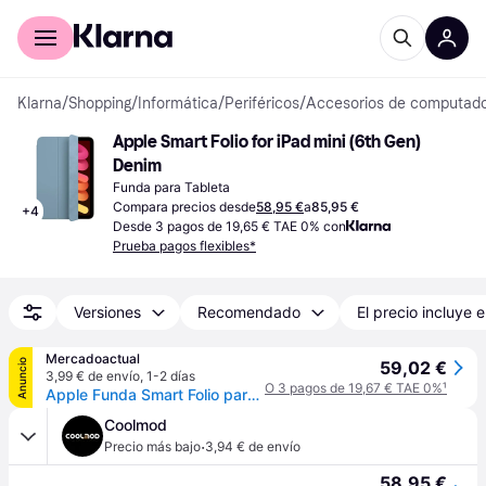
Comprar con Klarna
Para empresas
Klarna
/
Shopping
/
Informática
/
Periféricos
/
Accesorios de computad
Apple Smart Folio for iPad mini (6th Gen) 
Denim
Funda para Tableta
Compara precios desde
58,95 €
a
85,95 €
+
4
Desde 3 pagos de 19,65 € TAE 0% con
Prueba pagos flexibles*
Versiones
Recomendado
El precio incluye e
Mercadoactual
Anuncio
59,02 €
3,99 € de envío
,
1-2 días
O 3 pagos de 19,67 € TAE 0%
¹
Apple Funda Smart Folio para el iPad mini (A17 Pro) - Azul denim
Coolmod
·
Precio más bajo
3,94 € de envío
58,95 €