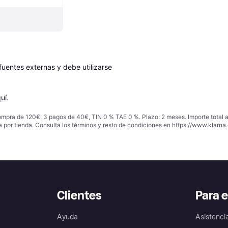
entes externas y debe utilizarse 
uí
.
ompra de 120€: 3 pagos de 40€, TIN 0 % TAE 0 %. Plazo: 2 meses. Importe total
a por tienda. Consulta los términos y resto de condiciones en
https://www.klarna.
Clientes
Para 
Ayuda
Asistenci