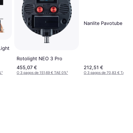
Nanlite Pavotube II 3
ight
Rotolight NEO 3 Pro
455,07 €
212,51 €
%
¹
O 3 pagos de 151,69 € TAE 0%
¹
O 3 pagos de 70,83 € TAE 0