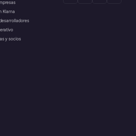
mpresas
 Klarna
desarrolladores
erativo
as y socios