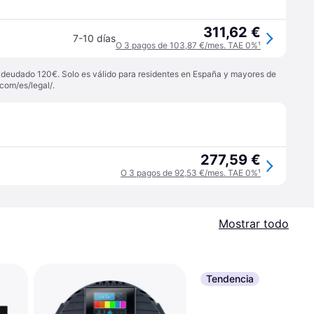
311,62 €
7-10 días
O 3 pagos de 103,87 €/mes. TAE 0%
¹
 adeudado 120€. Solo es válido para residentes en España y mayores de
com/es/legal/
.
277,59 €
O 3 pagos de 92,53 €/mes. TAE 0%
¹
Mostrar todo
Tendencia