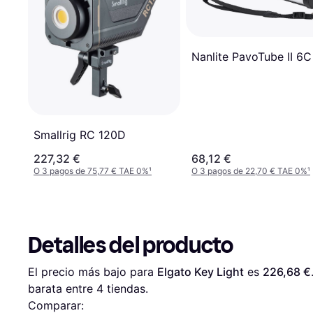
Nanlite PavoTube II 6C
Smallrig RC 120D
227,32 €
68,12 €
O 3 pagos de 75,77 € TAE 0%
¹
O 3 pagos de 22,70 € TAE 0%
¹
Detalles del producto
El precio más bajo para 
Elgato Key Light
 es 
226,68 €
barata entre 
4
 tiendas.
Comparar: