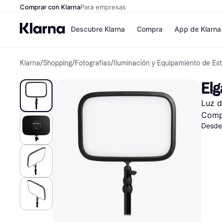
Comprar con Klarna
Para empresas
Descubre Klarna
Compra
App de Klarna
Klarna
/
Shopping
/
Fotografías
/
Iluminación y Equipamiento de Es
Formas de pag
Tiendas
Formas de pago
MediaMarkt
Elg
Paga ahora
Shein
Paga en 3 plazos
Zalando Priv
Luz d
Paga en 30 días
Zara
Financiación
JD Sports
Comp
Klarna en Apple 
Desde
Directorio de tie