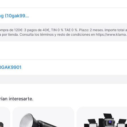
Key Light Professional Studio And Streaming Lighting (10gak9901) 45 W Led Negro
ompra de 120€: 3 pagos de 40€, TIN 0 % TAE 0 %. Plazo: 2 meses. Importe total
a por tienda. Consulta los términos y resto de condiciones en
https://www.klarna.
 10GAK9901
an interesarte.