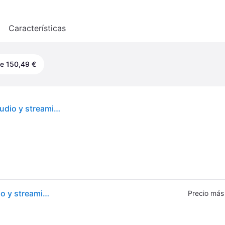
o
Características
de
150,49 €
Elgato Key Light Iluminación profesional para estudio y streaming (10GAK9901) 45 W LED Negro
Elgato Key Light Iluminación profesional para estudio y streaming (10GAK9901) 45 W LED Negro
Precio más