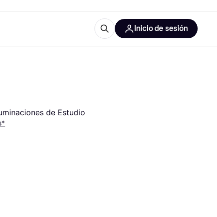
Inicio de sesión
Más información
les de oficina
Qué es Klarna?
luminaciones de Estudio
s*
las categorías