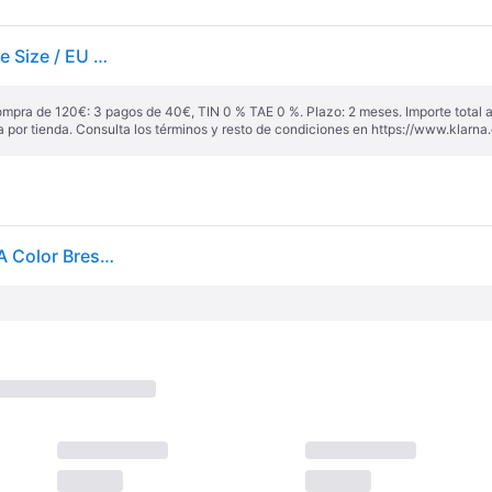
Bresser 7002550qt5000 Weather Station Blanco One Size / EU Plug 220V
ompra de 120€: 3 pagos de 40€, TIN 0 % TAE 0 %. Plazo: 2 meses. Importe total
a por tienda. Consulta los términos y resto de condiciones en
https://www.klarna.
Centro Meteorológico 5 En 1 Comfort Con Pantalla A Color Bresser - Gris