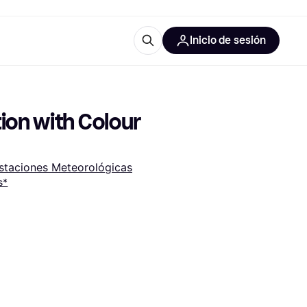
Inicio de sesión
Más información
iales de oficina
Qué es Klarna?
ion with Colour 
staciones Meteorológicas
s*
 las categorías