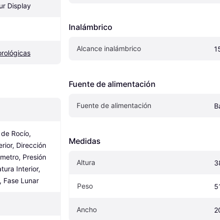
ur Display
Inalámbrico
Alcance inalámbrico
1
rológicas
Fuente de alimentación
Fuente de alimentación
B
e Rocío, 
Medidas
ior, Dirección 
ómetro, Presión 
Altura
3
ura Interior, 
, Fase Lunar
Peso
5
Ancho
2