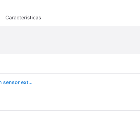
o
Características
Bresser Estación meteorológica radiocontrolada con sensor exterior, centro meteorológico con sensor exterior 5 en 1 (temperatura, presión atmosférica, humedad, anemómetro, pluviómetro)