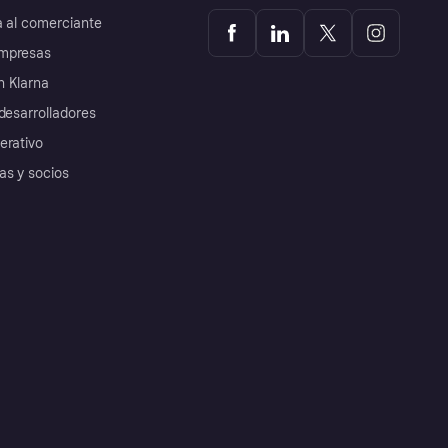
a al comerciante
mpresas
 Klarna
desarrolladores
erativo
as y socios