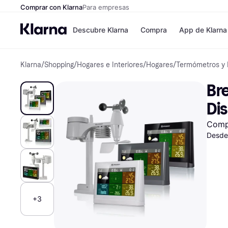
Comprar con Klarna
Para empresas
Descubre Klarna
Compra
App de Klarna
Klarna
/
Shopping
/
Hogares e Interiores
/
Hogares
/
Termómetros y 
Tiendas
Formas de pag
Formas de pago
MediaMarkt
Bre
Paga ahora
Shein
Paga en 3 plazos
Zalando Prive
Di
Paga en 30 días
Zara
Financiación
JD Sports
Comp
Klarna en Apple 
Desde
Directorio de tien
+3