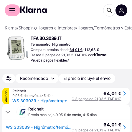
Comprar con Klarna
Para empresas
Klarna
/
Shopping
/
Hogares e Interiores
/
Hogares
/
Termómetros y Esta
TFA 30.3039.IT
Termómetro, Higrómetro
Compara precios desde
64,01 €
a
112,68 €
Desde 3 pagos de 21,33 € TAE 0% con
Prueba pagos flexibles*
Recomendado
El precio incluye el envío
Reichelt
Anuncio
64,01 €
9,95 € de envío
,
4-5 días
O 3 pagos de 21,33 € TAE 0%
¹
WS 303039 - Higrómetro/termómetro profesional con registrador
Reichelt
·
Precio más bajo
9,95 € de envío
,
4-5 días
64,01 €
WS 303039 - Higrómetro/termómetro profesional con registrador
O 3 pagos de 21,33 € TAE 0%
¹