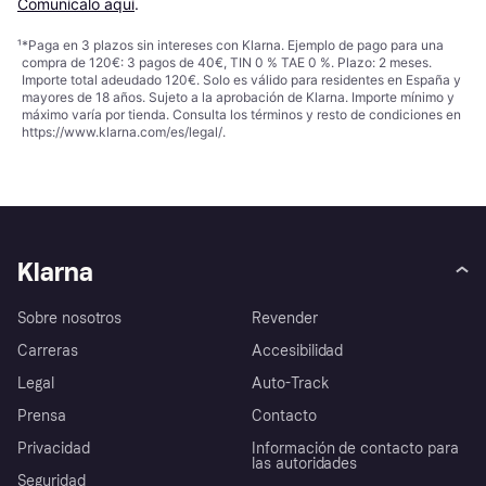
Comunícalo aquí
.
¹
*Paga en 3 plazos sin intereses con Klarna. Ejemplo de pago para una
compra de 120€: 3 pagos de 40€, TIN 0 % TAE 0 %. Plazo: 2 meses.
Importe total adeudado 120€. Solo es válido para residentes en España y
mayores de 18 años. Sujeto a la aprobación de Klarna. Importe mínimo y
máximo varía por tienda. Consulta los términos y resto de condiciones en
https://www.klarna.com/es/legal/
.
Klarna
Sobre nosotros
Revender
Carreras
Accesibilidad
Legal
Auto-Track
Prensa
Contacto
Privacidad
Información de contacto para
las autoridades
Seguridad