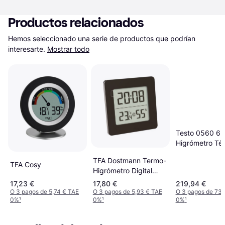
Productos relacionados
Hemos seleccionado una serie de productos que podrían 
interesarte.
Mostrar todo
Testo 0560 6
Higrómetro Té
TFA Dostmann Termo-
TFA Cosy
Higrómetro Digital
30.5038.01
17,23 €
17,80 €
219,94 €
O 3 pagos de 5,74 € TAE
O 3 pagos de 5,93 € TAE
O 3 pagos de 73,
0%
¹
0%
¹
0%
¹