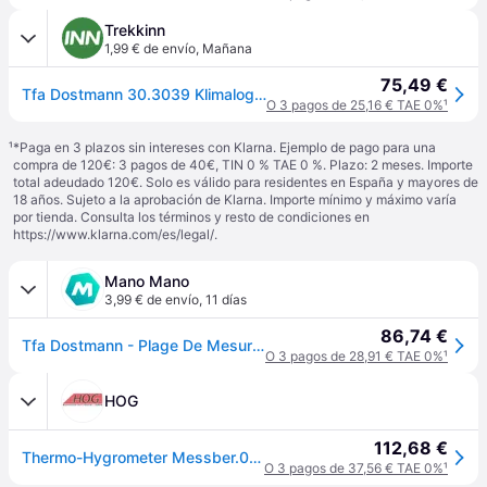
Trekkinn
1,99 € de envío
,
Mañana
75,49 €
Tfa Dostmann 30.3039 Klimalogg Pro Weather Station Blanco One Size / EU Plug 220V
O 3 pagos de 25,16 € TAE 0%
¹
¹
*Paga en 3 plazos sin intereses con Klarna. Ejemplo de pago para una
compra de 120€: 3 pagos de 40€, TIN 0 % TAE 0 %. Plazo: 2 meses. Importe
total adeudado 120€. Solo es válido para residentes en España y mayores de
18 años. Sujeto a la aprobación de Klarna. Importe mínimo y máximo varía
por tienda. Consulta los términos y resto de condiciones en
https://www.klarna.com/es/legal/
.
Mano Mano
3,99 € de envío
,
11 días
86,74 €
Tfa Dostmann - Plage De Mesure Du Thermo-hygromètre 0 À 50 Degrés C/air 1-99% H137xl98xp26mm Ku.tfa
O 3 pagos de 28,91 € TAE 0%
¹
HOG
112,68 €
Thermo-Hygrometer Messber.0, b.50GradC/Luft 1-99% H137xB98xT26mm Ku.
O 3 pagos de 37,56 € TAE 0%
¹