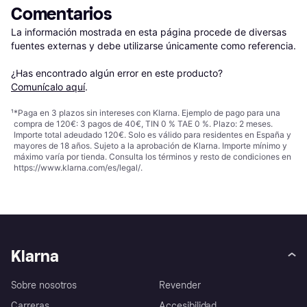
Comentarios
La información mostrada en esta página procede de diversas 
fuentes externas y debe utilizarse únicamente como referencia.

¿Has encontrado algún error en este producto? 
Comunícalo aquí
.
¹
*Paga en 3 plazos sin intereses con Klarna. Ejemplo de pago para una
compra de 120€: 3 pagos de 40€, TIN 0 % TAE 0 %. Plazo: 2 meses.
Importe total adeudado 120€. Solo es válido para residentes en España y
mayores de 18 años. Sujeto a la aprobación de Klarna. Importe mínimo y
máximo varía por tienda. Consulta los términos y resto de condiciones en
https://www.klarna.com/es/legal/
.
Klarna
Sobre nosotros
Revender
Carreras
Accesibilidad