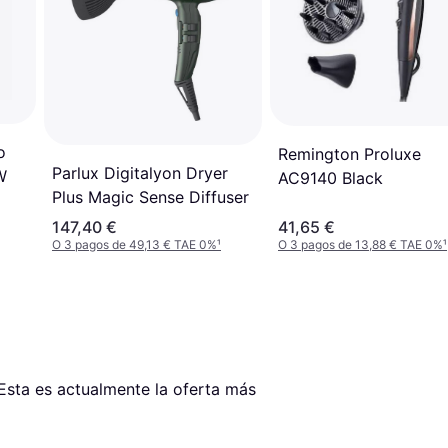
o
Remington Proluxe
Parlux Digitalyon Dryer
W
AC9140 Black
Plus Magic Sense Diffuser
147,40 €
41,65 €
O 3 pagos de 49,13 € TAE 0%
¹
O 3 pagos de 13,88 € TAE 0%
¹
 Esta es actualmente la oferta más 