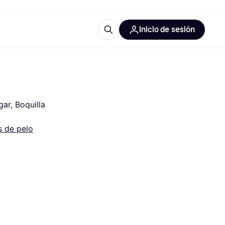
Inicio de sesión
Más información
les de oficina
Qué es Klarna?
ar, Boquilla 
 de pelo
las categorías