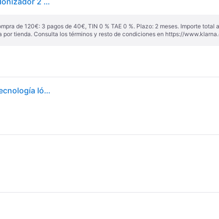
Secador de pelo BaByliss 6719DE 2200W Cerámico Ionizador 2 Velocidades Negro
ompra de 120€: 3 pagos de 40€, TIN 0 % TAE 0 %. Plazo: 2 meses. Importe total
a por tienda. Consulta los términos y resto de condiciones en
https://www.klarna.
Secador De Pelo Babyliss Air Pro 6719de, 2200 W, Tecnología Iónica, 2 Temperaturas Y 2 Velocidades