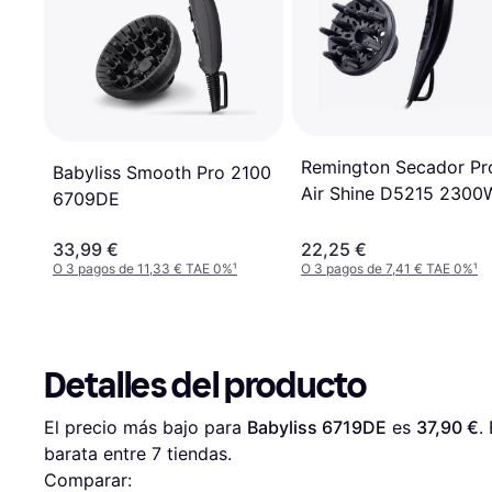
Remington Secador Pr
Babyliss Smooth Pro 2100
Air Shine D5215 2300
6709DE
33,99 €
22,25 €
O 3 pagos de 11,33 € TAE 0%
¹
O 3 pagos de 7,41 € TAE 0%
¹
Detalles del producto
El precio más bajo para 
Babyliss 6719DE
 es 
37,90 €
.
barata entre 
7
 tiendas.
Comparar: