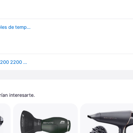
Secador de Pelo BABYLISS 6719DE (2200 W - 3 Niveles de temperatura)
BaByliss 6719DE Ionic-Haartrockner Italian Air Pro 2200 2200 W 6719DE
an interesarte.