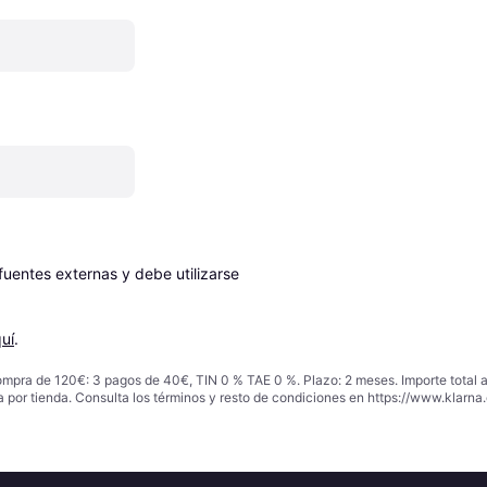
entes externas y debe utilizarse 
uí
.
ompra de 120€: 3 pagos de 40€, TIN 0 % TAE 0 %. Plazo: 2 meses. Importe total
a por tienda. Consulta los términos y resto de condiciones en
https://www.klarna.