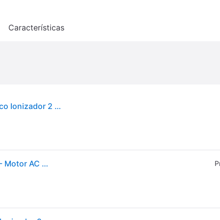
o
Características
Secador de pelo BaByliss 6719DE 2200W Cerámico Ionizador 2 Velocidades Negro
BaByliss Secador de pelo Italian Air Pro con Difusor - Motor AC Profesional, Alta potencia 2200 W, Tecnología iónica antiencrespamiento, 2 temperaturas y 2 velocidades, Made In Italy, Negro, 6719DE
P