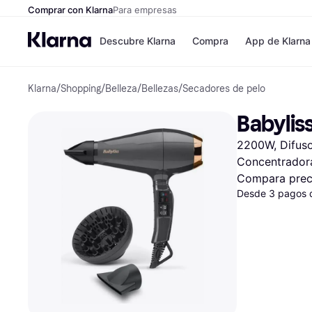
Comprar con Klarna
Para empresas
Descubre Klarna
Compra
App de Klarna
Klarna
/
Shopping
/
Belleza
/
Bellezas
/
Secadores de pelo
Formas de pag
Tiendas
Formas de pago
MediaMarkt
Babylis
Paga ahora
Shein
Paga en 3 plazos
Zalando Priv
2200W, Difusor
Paga en 30 días
Zara
Financiación
JD Sports
Concentradora
Klarna en Apple 
Compara prec
Desde 3 pagos 
Directorio de tie