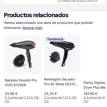
O 3 pagos de 36,63 € TAE 0%
¹
Productos relacionados
Hemos seleccionado una serie de productos que podrían 
interesarte.
Mostrar todo
Tendencia
Remington Secador
Babyliss Smooth Pro
Parlux Digitaly
Pro Air Shine D5215
2100 6709DE
Dryer Plus Mag
2300W
Sense Diffuser
33,99 €
22,25 €
147,40 €
O 3 pagos de 11,33 € TAE
O 3 pagos de 7,41 € TAE
O 3 pagos de 49,
0%
¹
0%
¹
0%
¹