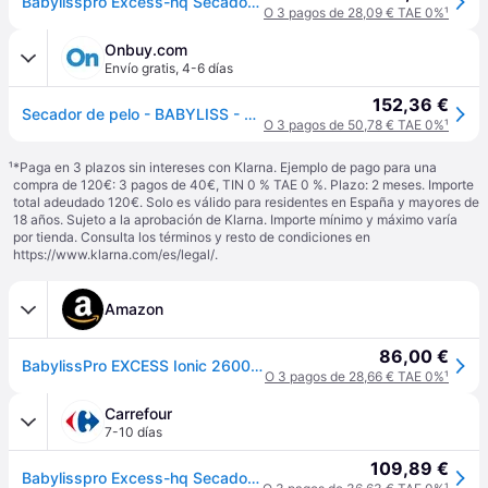
Babylisspro Excess-hq Secador 2600 W Negro
O 3 pagos de 28,09 € TAE 0%
¹
Onbuy.com
Envío gratis
,
4-6 días
152,36 €
Secador de pelo - BABYLISS - Excess HQ - 2600W - Motor AC - Ionizador de aire
O 3 pagos de 50,78 € TAE 0%
¹
¹
*Paga en 3 plazos sin intereses con Klarna. Ejemplo de pago para una
compra de 120€: 3 pagos de 40€, TIN 0 % TAE 0 %. Plazo: 2 meses. Importe
total adeudado 120€. Solo es válido para residentes en España y mayores de
18 años. Sujeto a la aprobación de Klarna. Importe mínimo y máximo varía
por tienda. Consulta los términos y resto de condiciones en
https://www.klarna.com/es/legal/
.
Amazon
86,00 €
BabylissPro EXCESS Ionic 2600 W
O 3 pagos de 28,66 € TAE 0%
¹
Carrefour
7-10 días
109,89 €
Babylisspro Excess-hq Secador 2600 W Negro