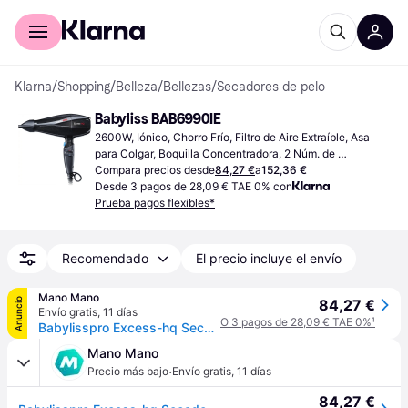
Comprar con Klarna
Para empresas
Klarna
/
Shopping
/
Belleza
/
Bellezas
/
Secadores de pelo
Babyliss BAB6990IE
2600W, Iónico, Chorro Frío, Filtro de Aire Extraíble, Asa 
para Colgar, Boquilla Concentradora, 2 Núm. de 
Velocidades, Longitud del Cable: 2.7m
Compara precios desde
84,27 €
a
152,36 €
Desde 3 pagos de 28,09 € TAE 0% con
Prueba pagos flexibles*
Recomendado
El precio incluye el envío
Mano Mano
Anuncio
84,27 €
Envío gratis
,
11 días
O 3 pagos de 28,09 € TAE 0%
¹
Babylisspro Excess-hq Secador 2600 W Negro
Mano Mano
·
Precio más bajo
Envío gratis
,
11 días
84,27 €