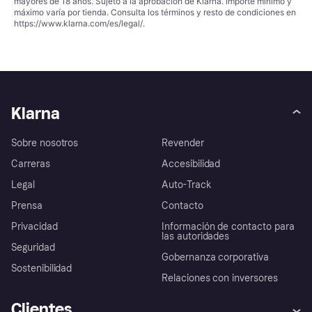
mayores de 18 años. Sujeto a la aprobación de Klarna. Importe mínimo y
máximo varía por tienda. Consulta los términos y resto de condiciones en
https://www.klarna.com/es/legal/
.
Klarna
Sobre nosotros
Revender
Carreras
Accesibilidad
Legal
Auto-Track
Prensa
Contacto
Privacidad
Información de contacto para
las autoridades
Seguridad
Gobernanza corporativa
Sostenibilidad
Relaciones con inversores
Clientes