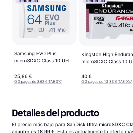
Tendencia
Tendencia
Samsung EVO Plus
Kingston High Endura
microSDXC Class 10 UHS-
microSDXC Class 10 
I U1 V10 A1 160/120MB/s
I U1 A1 95/30MB/s 64
64GB +SD adapter
25,86 €
40 €
O 3 pagos de 8,62 € TAE 0%
¹
O 3 pagos de 13,33 € TAE 0%
¹
Detalles del producto
El precio más bajo para 
SanDisk Ultra microSDXC Cl
adapter
 es 
18,99 €
. Esta es actualmente la oferta má