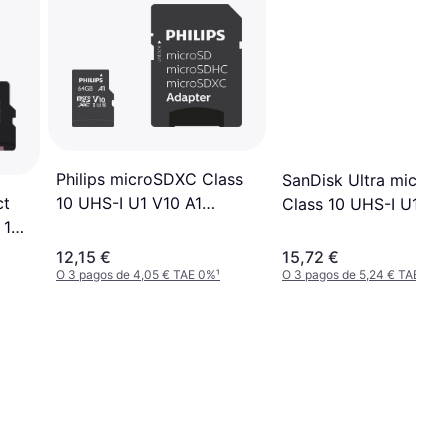
Philips microSDXC Class
SanDisk Ultra micro
10 UHS-I U1 V10 A1
ct
Class 10 UHS-I U1 A1
80MB/s 64GB +SD
 10
120MB/s 64GB
adapter
B/s
12,15 €
15,72 €
O 3 pagos de 4,05 € TAE 0%
¹
O 3 pagos de 5,24 € TAE 0%
¹