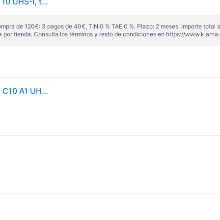
SanDisk tarjeta microSDXC+Adaptador SD A1 Clase 10 UHS-I, tarjeta de memoria 64 GB 140 MB/s
ompra de 120€: 3 pagos de 40€, TIN 0 % TAE 0 %. Plazo: 2 meses. Importe total
a por tienda. Consulta los términos y resto de condiciones en
https://www.klarna.
Tarjeta de Memoria SanDisk Ultra MicroSDHC/SDXC C10 A1 UHS-I 64GB