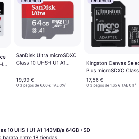
Tendencia
Tendencia
SanDisk Ultra microSDXC
nce
Class 10 UHS-I U1 A1
Kingston Canvas Sele
UHS-
140MB/s 64GB +Adapter
Plus microSDXC Class
GB
UHS-I U1 V10 A1 100M
19,99 €
17,56 €
64GB +Adapter
O 3 pagos de 6,66 € TAE 0%
¹
O 3 pagos de 1,65 € TAE 0%
¹
ass 10 UHS-I U1 A1 140MB/s 64GB +SD 
s barata entre 
18
 tiendas.