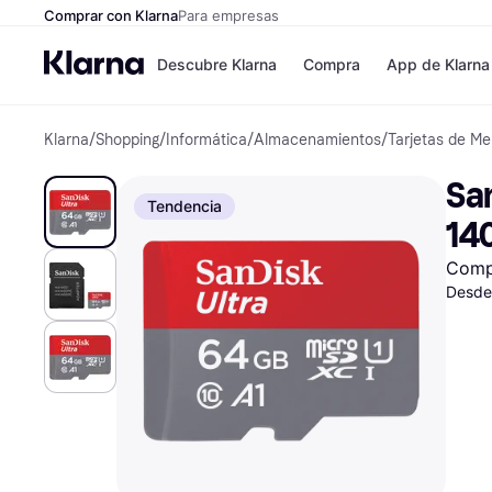
Comprar con Klarna
Para empresas
Descubre Klarna
Compra
App de Klarna
Klarna
/
Shopping
/
Informática
/
Almacenamientos
/
Tarjetas de M
Formas de pag
Tiendas
Formas de pago
MediaMarkt
San
Paga ahora
Shein
Tendencia
Paga en 3 plazos
Zalando Priv
14
Paga en 30 días
Zara
Financiación
JD Sports
Comp
Klarna en Apple 
Desde
Directorio de tie