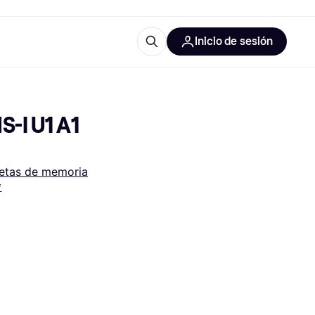
Inicio de sesión
Más información
les de oficina
Qué es Klarna?
-I U1 A1 
jetas de memoria
*
las categorías