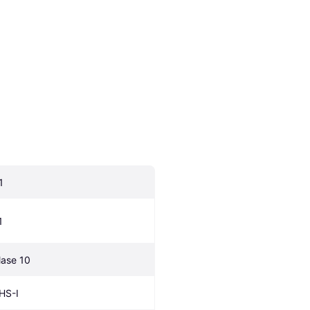
1
1
lase 10
HS-I