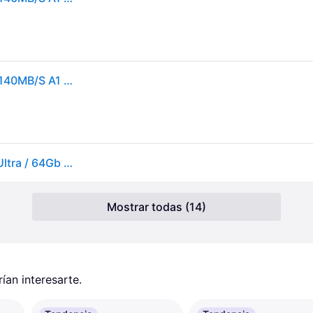
SANDISK ULTRA MICROSDXC 64GB + SD ADAPTER 140MB/S A1 CLASS 10 UHS-I
Tarjeta Memoria Micro Secure Digital Sdxc Sandisk Ultra / 64Gb / Clase 10 / Sdxc / 100Mb/S
Mostrar todas (14)
an interesarte.