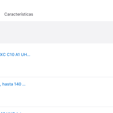
o
Características
Tarjeta de Memoria SanDisk Ultra MicroSDHC/SDXC C10 A1 UHS-I 64GB
SanDisk 64GB Ultra, Tarjeta de memoria microSDXC, hasta 140 MB/s + adaptador SD, con Clase A1 de rendimiento de las aplicaciones, UHS-I Class 10 U1