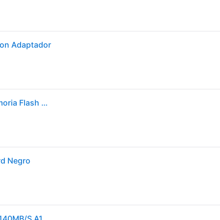
con Adaptador
Sandisk Western Digital Sdsquab-064g-gn6ma Memoria Flash 64 Gb Microsdxc Uhs-i Clase 10
rd Negro
SANDISK ULTRA MICROSDXC 64GB + SD ADAPTER 140MB/S A1 CLASS 10 UHS-I