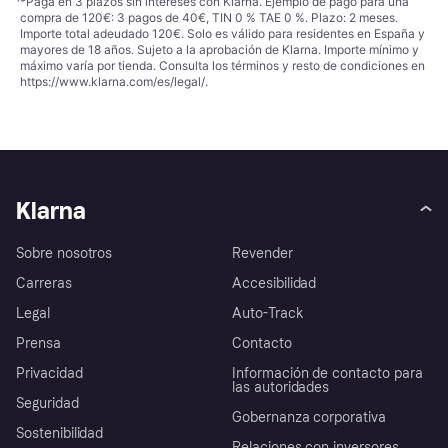
¹
*Paga en 3 plazos sin intereses con Klarna. Ejemplo de pago para una
compra de 120€: 3 pagos de 40€, TIN 0 % TAE 0 %. Plazo: 2 meses.
Importe total adeudado 120€. Solo es válido para residentes en España y
mayores de 18 años. Sujeto a la aprobación de Klarna. Importe mínimo y
máximo varía por tienda. Consulta los términos y resto de condiciones en
https://www.klarna.com/es/legal/
.
Klarna
Sobre nosotros
Revender
Carreras
Accesibilidad
Legal
Auto-Track
Prensa
Contacto
Privacidad
Información de contacto para
las autoridades
Seguridad
Gobernanza corporativa
Sostenibilidad
Relaciones con inversores