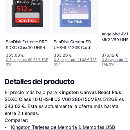
Angelbird AV 
MK2 V60 UHS-
SanDisk Creator SD
SanDisk Extreme PRO
280MB/s 512G
UHS-II 512GB Card
SDXC Class10 UHS-II
V60 U3 ​​280/150MB/s
365,03 €
333,26 €
376,12 €
512GB
O 3 pagos de 60,65 € TAE
O 3 pagos de 111,08 € TAE
O 3 pagos de 125
0%
¹
0%
¹
TAE 0%
¹
Detalles del producto
El precio más bajo para 
Kingston Canvas React Plus 
SDXC Class 10 UHS-II U3 V60 280/150MB/s 512GB
 es 
243,02 €
. Esta es actualmente la oferta más barata 
entre 
2
 tiendas.
Comparar:
Kingston Tarjetas de Memoria & Memorias USB