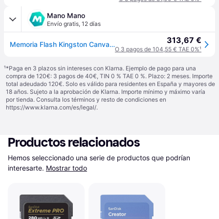
Mano Mano
Envío gratis
,
12 días
313,67 €
Memoria Flash Kingston Canvas React Plus, 512gb, Sd Uhs-ii Clase 10
O 3 pagos de 104,55 € TAE 0%
¹
¹
*Paga en 3 plazos sin intereses con Klarna. Ejemplo de pago para una
compra de 120€: 3 pagos de 40€, TIN 0 % TAE 0 %. Plazo: 2 meses. Importe
total adeudado 120€. Solo es válido para residentes en España y mayores de
18 años. Sujeto a la aprobación de Klarna. Importe mínimo y máximo varía
por tienda. Consulta los términos y resto de condiciones en
https://www.klarna.com/es/legal/
.
Productos relacionados
Hemos seleccionado una serie de productos que podrían 
interesarte.
Mostrar todo