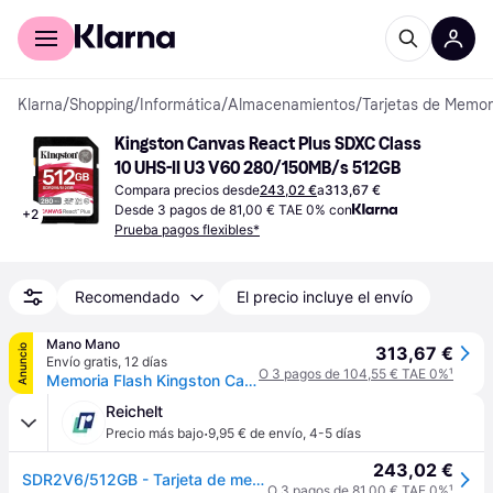
Comprar con Klarna
Para empresas
Klarna
/
Shopping
/
Informática
/
Almacenamientos
/
Tarjetas de Memo
Kingston Canvas React Plus SDXC Class 
10 UHS-II U3 V60 280/150MB/s 512GB
Compara precios desde
243,02 €
a
313,67 €
Desde 3 pagos de 81,00 € TAE 0% con
+
2
Prueba pagos flexibles*
Recomendado
El precio incluye el envío
Mano Mano
Anuncio
313,67 €
Envío gratis
,
12 días
O 3 pagos de 104,55 € TAE 0%
¹
Memoria Flash Kingston Canvas React Plus, 512gb, Sd Uhs-ii Clase 10
Reichelt
·
Precio más bajo
9,95 € de envío
,
4-5 días
243,02 €
SDR2V6/512GB - Tarjeta de memoria SDXC, 512GB SDXC Canvas React Plus
O 3 pagos de 81,00 € TAE 0%
¹