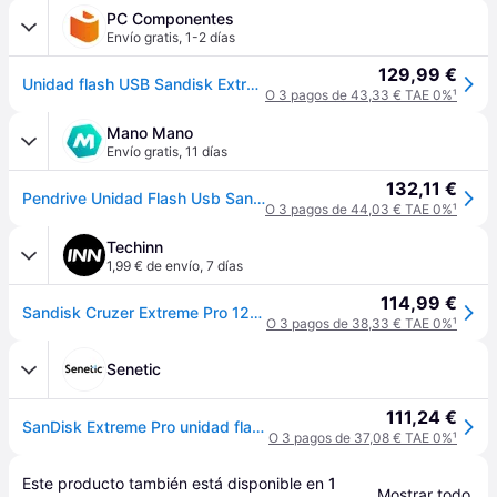
PC Componentes
Envío gratis
,
1-2 días
129,99 €
Unidad flash USB Sandisk Extreme Pro SDCZ880 128 GB USB 3.2 Gen 1 420 MB/s
O 3 pagos de 43,33 € TAE 0%
¹
Mano Mano
Envío gratis
,
11 días
132,11 €
Pendrive Unidad Flash Usb Sandisk Extreme Pro Sdcz880 128 Gb Usb 3.2 Gen 1 420 Mb/s
O 3 pagos de 44,03 € TAE 0%
¹
Techinn
1,99 € de envío
,
7 días
114,99 €
Sandisk Cruzer Extreme Pro 128gb Usb 3.1 Pendrive Negro
O 3 pagos de 38,33 € TAE 0%
¹
Senetic
111,24 €
SanDisk Extreme Pro unidad flash USB 128 GB USB tipo SDCZ880-128G-G46
O 3 pagos de 37,08 € TAE 0%
¹
Este producto también está disponible en 
1
Mostrar todo