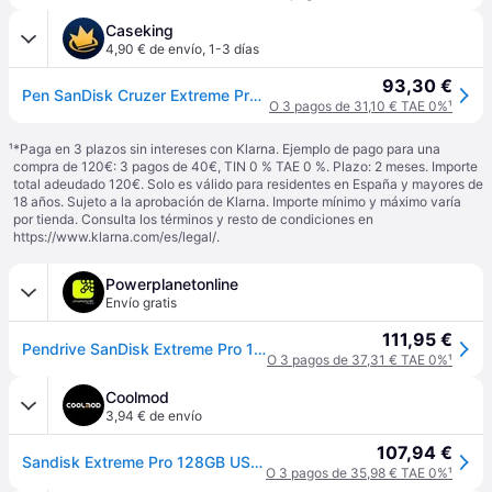
Caseking
4,90 € de envío
,
1-3 días
93,30 €
Pen SanDisk Cruzer Extreme Pro 128GB USB3.2
O 3 pagos de 31,10 € TAE 0%
¹
¹
*Paga en 3 plazos sin intereses con Klarna. Ejemplo de pago para una
compra de 120€: 3 pagos de 40€, TIN 0 % TAE 0 %. Plazo: 2 meses. Importe
total adeudado 120€. Solo es válido para residentes en España y mayores de
18 años. Sujeto a la aprobación de Klarna. Importe mínimo y máximo varía
por tienda. Consulta los términos y resto de condiciones en
https://www.klarna.com/es/legal/
.
Powerplanetonline
Envío gratis
111,95 €
Pendrive SanDisk Extreme Pro 128GB USB 3.2 420MB/s
O 3 pagos de 37,31 € TAE 0%
¹
Coolmod
3,94 € de envío
107,94 €
Sandisk Extreme Pro 128GB USB 3.1 Negro
O 3 pagos de 35,98 € TAE 0%
¹