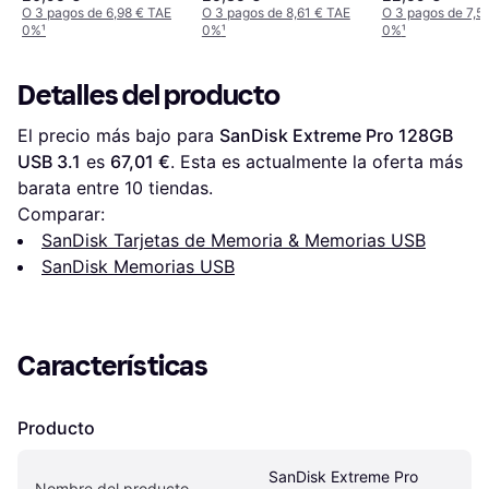
O 3 pagos de 6,98 € TAE
O 3 pagos de 8,61 € TAE
O 3 pagos de 7,5
0%
¹
0%
¹
0%
¹
Detalles del producto
El precio más bajo para 
SanDisk Extreme Pro 128GB 
USB 3.1
 es 
67,01 €
. Esta es actualmente la oferta más 
barata entre 
10
 tiendas.
Comparar:
SanDisk Tarjetas de Memoria & Memorias USB
SanDisk Memorias USB
Características
Producto
SanDisk Extreme Pro 
Nombre del producto