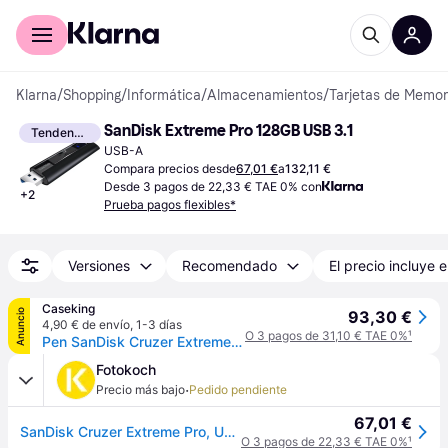
Comprar con Klarna
Para empresas
Klarna
/
Shopping
/
Informática
/
Almacenamientos
/
Tarjetas de Memo
SanDisk Extreme Pro 128GB USB 3.1
Tendencia
USB-A
Compara precios desde
67,01 €
a
132,11 €
Desde 3 pagos de 22,33 € TAE 0% con
+
2
Prueba pagos flexibles*
Versiones
Recomendado
El precio incluye e
Caseking
Anuncio
93,30 €
4,90 € de envío
,
1-3 días
O 3 pagos de 31,10 € TAE 0%
¹
Pen SanDisk Cruzer Extreme Pro 128GB USB3.2
Fotokoch
·
Precio más bajo
Pedido pendiente
67,01 €
SanDisk Cruzer Extreme Pro, USB 3.1, 420 MB/s 128 GB
O 3 pagos de 22,33 € TAE 0%
¹