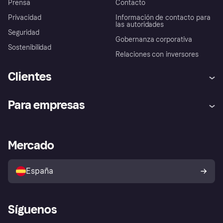
Prensa
Contacto
Privacidad
Información de contacto para
las autoridades
Seguridad
Gobernanza corporativa
Sostenibilidad
Relaciones con inversores
Clientes
Ayuda
Promesa de protección contra
Para empresas
el fraude
Inicio de sesión
Nuestra promesa
Asistencia al comerciante
Portal de desarrolladores
Klarna app
Bienestar financiero
Acceso empresas
Estado operativo
Mercado
Directorio de tiendas
Configuración de privacidad
Vende con Klarna
Plataformas y socios
Política de protección al
comprador de Klarna
Tu derecho de desistimiento
España
Reclamaciones
Síguenos