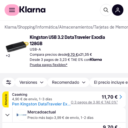
Comprar con Klarna
Para empresas
Klarna
/
Shopping
/
Informática
/
Almacenamientos
/
Tarjetas de Memo
Kingston USB 3.2 DataTraveler Exodia 
128GB
USB-A
Compara precios desde
9,70 €
a
21,35 €
+
2
Desde 3 pagos de 3,23 € TAE 0% con
Prueba pagos flexibles*
Versiones
Recomendado
El precio incluye e
Caseking
Anuncio
11,70 €
4,90 € de envío
,
1-3 días
O 3 pagos de 3,90 € TAE 0%
¹
Pen Kingston DataTraveler Exodia 128GB USB3.2 Gen 1
Mercadoactual
·
Precio más bajo
3,99 € de envío
,
1-2 días
9,70 €