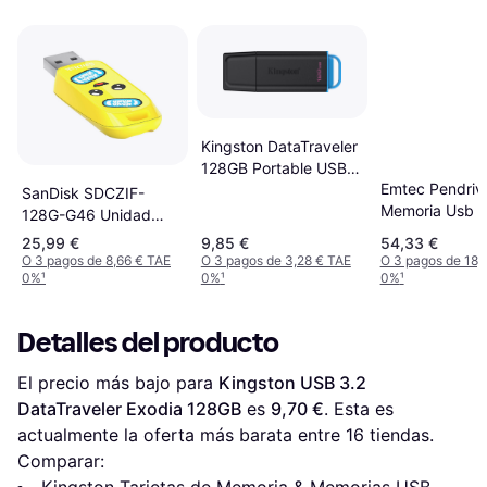
Kingston DataTraveler
128GB Portable USB
Emtec Pendriv
3.2 Gen 1 Negro Azul
SanDisk SDCZIF-
Memoria Usb 3.
128G-G46 Unidad
Secure 128gb
Flash USB 3.2 Gen 1
25,99 €
9,85 €
54,33 €
O 3 pagos de 8,66 € TAE
O 3 pagos de 3,28 € TAE
O 3 pagos de 18,
0%
¹
0%
¹
0%
¹
Detalles del producto
El precio más bajo para 
Kingston USB 3.2 
DataTraveler Exodia 128GB
 es 
9,70 €
. Esta es 
actualmente la oferta más barata entre 
16
 tiendas.
Comparar: