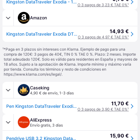
Kingston DataTraveler Exodia - 128GB USB tipo A 3.2 Gen 1 (3.1 Gen 1) Negro
O 3 pagos de 3,23 € TAE 0%
¹
Amazon
14,93 €
Kingston DataTraveler Exodia DTX/128GB Flash Drive USB 3.2 Gen 1 - with Protective Cap and Keyring in Multiple Colours
O 3 pagos de 4,97 € TAE 0%
¹
¹
*Paga en 3 plazos sin intereses con Klarna. Ejemplo de pago para una
compra de 120€: 3 pagos de 40€, TIN 0 % TAE 0 %. Plazo: 2 meses. Importe
total adeudado 120€. Solo es válido para residentes en España y mayores de
18 años. Sujeto a la aprobación de Klarna. Importe mínimo y máximo varía
por tienda. Consulta los términos y resto de condiciones en
https://www.klarna.com/es/legal/
.
Caseking
4,90 € de envío
,
1-3 días
11,70 €
Pen Kingston DataTraveler Exodia 128GB USB3.2 Gen 1
O 3 pagos de 3,90 € TAE 0%
¹
AliExpress
Envío gratis
,
3 días
15,90 €
Pendrive USB 3.2 Kingston DataTraveler Exodia 128GB