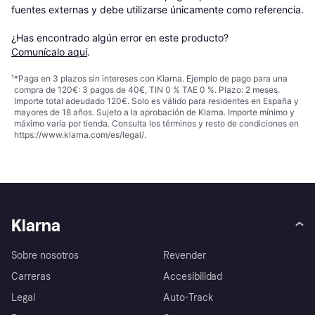
fuentes externas y debe utilizarse únicamente como referencia.

¿Has encontrado algún error en este producto? 
Comunícalo aquí
.
¹
*Paga en 3 plazos sin intereses con Klarna. Ejemplo de pago para una
compra de 120€: 3 pagos de 40€, TIN 0 % TAE 0 %. Plazo: 2 meses.
Importe total adeudado 120€. Solo es válido para residentes en España y
mayores de 18 años. Sujeto a la aprobación de Klarna. Importe mínimo y
máximo varía por tienda. Consulta los términos y resto de condiciones en
https://www.klarna.com/es/legal/
.
Klarna
Sobre nosotros
Revender
Carreras
Accesibilidad
Legal
Auto-Track