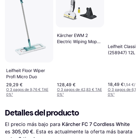
Kärcher EWM 2
Electric Wiping Mop
Leifheit Classi
White 360ml
(258947) 12L
Leifheit Floor Wiper
Profi Micro Duo
18,49 €
29,29 €
128,49 €
1,54 €/L
O 3 pagos de 9,76 € TAE
O 3 pagos de 42,83 € TAE
O 3 pagos de 6,1
0%
¹
0%
¹
0%
¹
Detalles del producto
El precio más bajo para 
Kärcher FC 7 Cordless White
es 
305,00 €
. Esta es actualmente la oferta más barata 