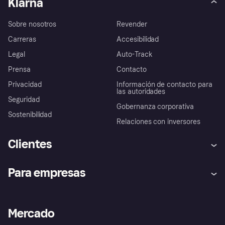
Klarna
Sobre nosotros
Revender
Carreras
Accesibilidad
Legal
Auto-Track
Prensa
Contacto
Privacidad
Información de contacto para
las autoridades
Seguridad
Gobernanza corporativa
Sostenibilidad
Relaciones con inversores
Clientes
Ayuda
Promesa de protección contra
Para empresas
el fraude
Inicio de sesión
Nuestra promesa
Asistencia al comerciante
Portal de desarrolladores
Klarna app
Bienestar financiero
Acceso empresas
Estado operativo
Mercado
Directorio de tiendas
Configuración de privacidad
Vende con Klarna
Plataformas y socios