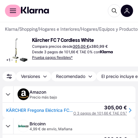
Comprar con Klarna
Para empresas
Klarna
/
Shopping
/
Hogares e Interiores
/
Hogares
/
Equipos y Producto
Kärcher FC 7 Cordless White
Compara precios desde
305,00 €
a
380,99 €
Desde 3 pagos de 101,66 € TAE 0% con
Prueba pagos flexibles*
+
1
Versiones
Recomendado
El precio incluye e
Amazon
Precio más bajo
305,00 €
KÄRCHER Fregona Eléctrica FC 7 Cordless, con Cuatro Rodillos de Microfibra, Autonomía de Batería: Aprox. 45 min, Rendimiento de Superficie por Carga de la Batería: Aprox. 175 m²
O 3 pagos de 101,66 € TAE 0%
¹
Bricoinn
4,99 € de envío
,
Mañana