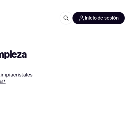
Inicio de sesión
Más información
les de oficina
Qué es Klarna?
mpieza 
Limpiacristales
es*
las categorías