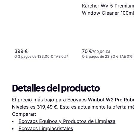
Kärcher WV 5 Premiu
Window Cleaner 100ml
399 €
70 €
700,00 €/L
O 3 pagos de 133,00 € TAE 0%
¹
O 3 pagos de 23,33 € TAE 0%
¹
Detalles del producto
El precio más bajo para 
Ecovacs Winbot W2 Pro Robot
Niveles
 es 
319,49 €
. Esta es actualmente la oferta m
Comparar:
Ecovacs Equipos y Productos de Limpieza
Ecovacs Limpiacristales