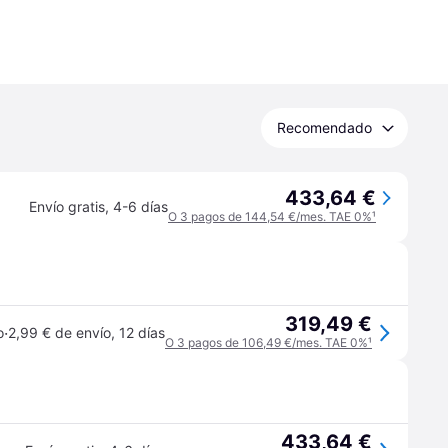
Recomendado
433,64 €
Envío gratis
,
4-6 días
O 3 pagos de 144,54 €/mes. TAE 0%
¹
319,49 €
·
o
2,99 € de envío
,
12 días
O 3 pagos de 106,49 €/mes. TAE 0%
¹
433,64 €