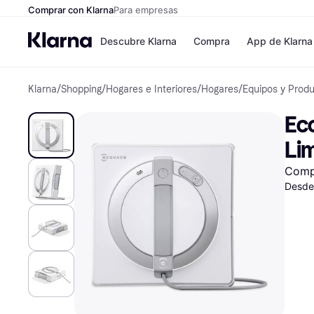
Comprar con Klarna
Para empresas
Descubre Klarna
Compra
App de Klarna
Klarna
/
Shopping
/
Hogares e Interiores
/
Hogares
/
Equipos y Prod
Formas de pag
Tiendas
Formas de pago
MediaMarkt
Ec
Paga ahora
Shein
Paga en 3 plazos
Zalando Priv
Lim
Paga en 30 días
Zara
Financiación
JD Sports
Comp
Klarna en Apple 
Desde
Directorio de tie