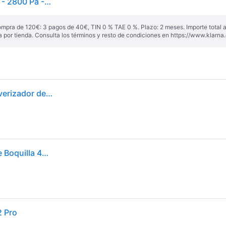
Limpiador de ventanas - ECOVACS - Winbot W2 Pro - 2800 Pa - 60 ml - 7 modos adaptativos
ompra de 120€: 3 pagos de 40€, TIN 0 % TAE 0 %. Plazo: 2 meses. Importe total
a por tienda. Consulta los términos y resto de condiciones en
https://www.klarna.
ECOVACS Winbot W2 Pro Robot limpiacristales, pulverizador de Agua de 3 boquillas, Sistema de protección de 10 Niveles, planificación de Ruta Win-Slam 4.0, Sistema de Ascenso Constante
Ecovacs Winbot W2 Pro Robot Limpiacristales Triple Boquilla 4500 mAh
2 Pro