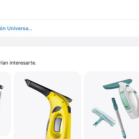
Robot limpiacristales Ecovacs Winbot W2 Pro Succión Universal Blanco
an interesarte.