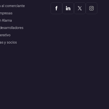
a al comerciante
mpresas
 Klarna
desarrolladores
erativo
as y socios