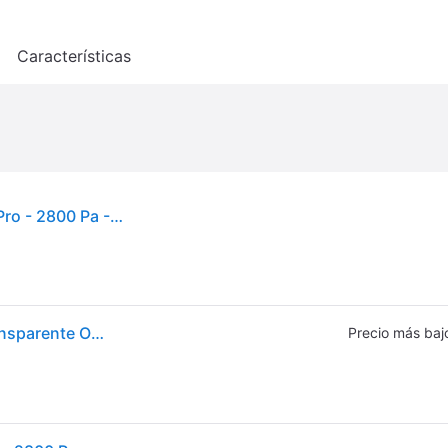
o
Características
Limpiador de ventanas - ECOVACS - Winbot W2 Pro - 2800 Pa - 60 ml - 7 modos adaptativos
Ecovacs Winbot W2 Pro Window Cleaner Robot Transparente One Size / EU Plug 220V
Precio más baj