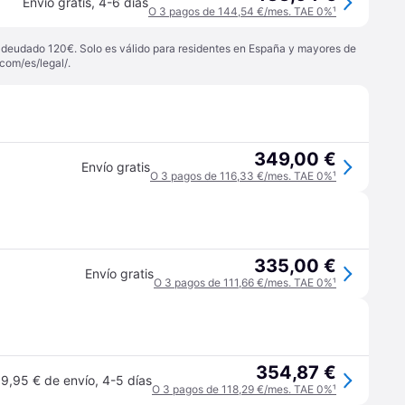
Envío gratis
,
4-6 días
O 3 pagos de 144,54 €/mes. TAE 0%
¹
 adeudado 120€. Solo es válido para residentes en España y mayores de
com/es/legal/
.
349,00 €
Envío gratis
O 3 pagos de 116,33 €/mes. TAE 0%
¹
335,00 €
Envío gratis
O 3 pagos de 111,66 €/mes. TAE 0%
¹
354,87 €
9,95 € de envío
,
4-5 días
O 3 pagos de 118,29 €/mes. TAE 0%
¹