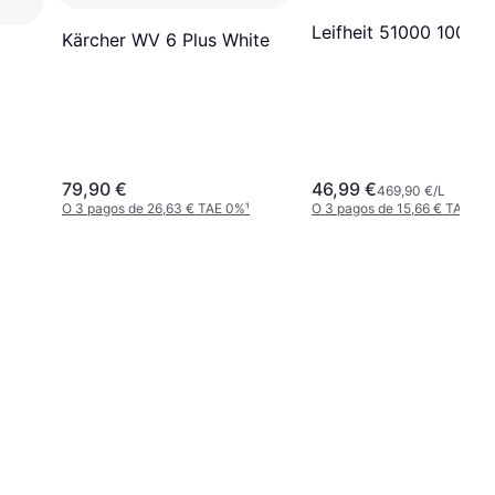
Leifheit 51000 100ml
Kärcher WV 6 Plus White
79,90 €
46,99 €
469,90 €/L
O 3 pagos de 26,63 € TAE 0%
¹
O 3 pagos de 15,66 € TAE 0%