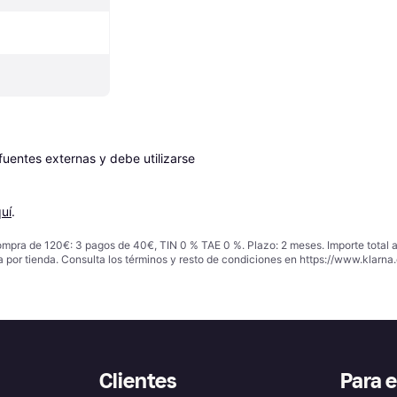
entes externas y debe utilizarse 
uí
.
ompra de 120€: 3 pagos de 40€, TIN 0 % TAE 0 %. Plazo: 2 meses. Importe total
a por tienda. Consulta los términos y resto de condiciones en
https://www.klarna.
Clientes
Para 