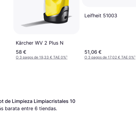
m
Leifheit 51003
Kärcher WV 2 Plus N
58 €
51,06 €
O 3 pagos de 19,33 € TAE 0%
¹
O 3 pagos de 17,02 € TAE 0%
¹
 de Limpieza Limpiacristales 10 
ás barata entre 
6
 tiendas.