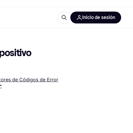
Inicio de sesión
Más información
les de oficina
Qué es Klarna?
ositivo 
tores de Códigos de Error
*
las categorías