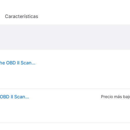
o
Características
OBD TX-184 - Dispositivo de diagnóstico del coche OBD II Scanner
OBD TX-184 - Dispositivo de diagnóstico del coche OBD II Scanner
Precio más baj