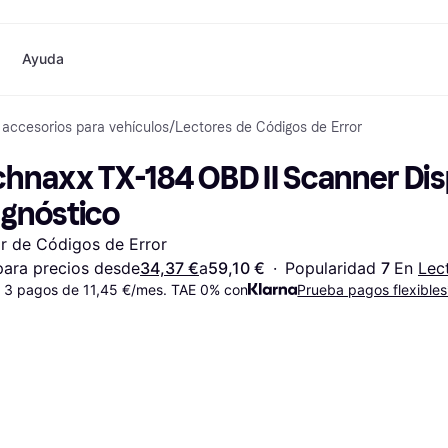
Ayuda
 accesorios para vehículos
/
Lectores de Códigos de Error
o
Compras y recompensas
Compra y compara precios
Banca
Móvil
Fotografías
Materia
Cashback
Rebajas
Tarjeta Klarna
Juegos y Entretenimiento
eSIM internacional
¿
hnaxx TX-184 OBD II Scanner Disp
Directorio de tiendas
Belleza
Saldo
Teléfonos & Wearables
e
Suscripciones
Ropa
Cuentas de ahorro
Niños y Familia
agnóstico
Invita a un amigo
Juguetes
Cuenta Flex
Transportes Motorizados
Hogares e Interiores
Depósito a plazo fijo
Jardín y Patio
r de Códigos de Error
Pay
Audio y Video
Electrodomésticos de
ara precios desde
34,37 €
a
59,10 €
·
Popularidad 
7 
En 
Lec
Deportes y Aire libre
Cocina
 3 pagos de 11,45 €/mes. TAE 0% con
Informática
Electrodomésticos
Prueba pagos flexibles
ndas
Hazlo tú mismo
Libros, Películas y Música
Todas 