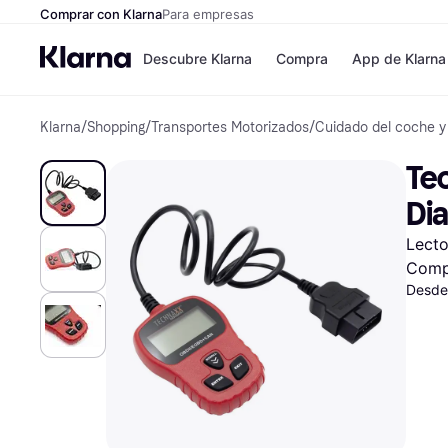
Comprar con Klarna
Para empresas
Descubre Klarna
Compra
App de Klarna
Klarna
/
Shopping
/
Transportes Motorizados
/
Cuidado del coche y
Formas de pag
Tiendas
Formas de pago
MediaMarkt
Tec
Paga ahora
Shein
Paga en 3 plazos
Zalando Priv
Di
Paga en 30 días
Zara
Financiación
JD Sports
Lecto
Klarna en Apple 
Comp
Desde
Directorio de tie