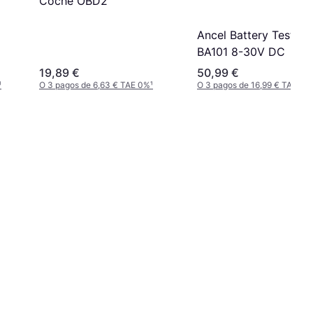
Coche OBD2
Ancel Battery Tester
BA101 8-30V DC
19,89 €
50,99 €
¹
O 3 pagos de 6,63 € TAE 0%
¹
O 3 pagos de 16,99 € TAE 0%