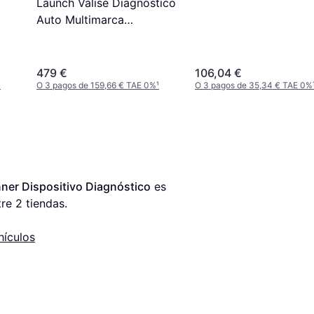
Launch Valise Diagnóstico
Auto Multimarca
CRP919XBT Bluetooth
479 €
106,04 €
¹
O 3 pagos de 159,66 € TAE 0%
¹
O 3 pagos de 35,34 € TAE 0%
ner Dispositivo Diagnóstico
 es 
re 
2
 tiendas.
hículos