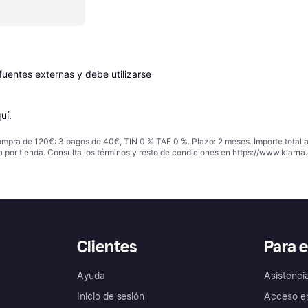
entes externas y debe utilizarse 
uí
.
ompra de 120€: 3 pagos de 40€, TIN 0 % TAE 0 %. Plazo: 2 meses. Importe total
a por tienda. Consulta los términos y resto de condiciones en
https://www.klarna.
Clientes
Para 
Ayuda
Asistenci
Inicio de sesión
Acceso e