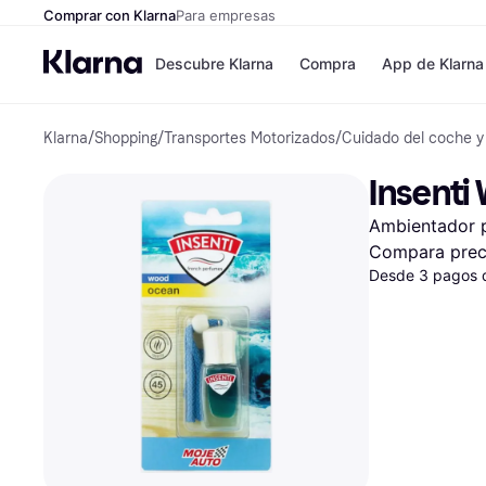
Comprar con Klarna
Para empresas
Descubre Klarna
Compra
App de Klarna
Klarna
/
Shopping
/
Transportes Motorizados
/
Cuidado del coche y
Formas de pag
Tiendas
Formas de pago
MediaMarkt
Insenti
Paga ahora
Shein
Paga en 3 plazos
Zalando Priv
Ambientador 
Paga en 30 días
Zara
Financiación
JD Sports
Compara prec
Klarna en Apple 
Desde 3 pagos 
Directorio de tie