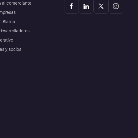
a al comerciante
mpresas
 Klarna
desarrolladores
erativo
as y socios