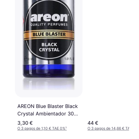
AREON Blue Blaster Black
Crystal Ambientador 30
ml
3,30 €
44 €
O 3 pagos de 1,10 € TAE 0%
¹
O 3 pagos de 14,66 € TAE 0%