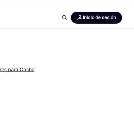
Inicio de sesión
Más información
les de oficina
Qué es Klarna?
res para Coche
las categorías