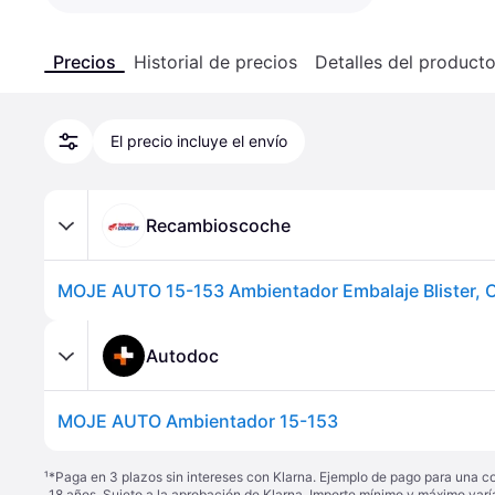
Precios
Historial de precios
Detalles del product
El precio incluye el envío
Recambioscoche
Autodoc
MOJE AUTO Ambientador 15-153
¹
*Paga en 3 plazos sin intereses con Klarna. Ejemplo de pago para una c
18 años. Sujeto a la aprobación de Klarna. Importe mínimo y máximo varí