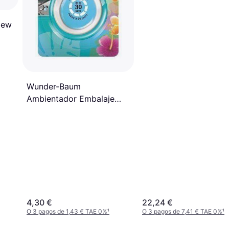
New
Wunder-Baum
Ambientador Embalaje
Blister 192948
4,30 €
22,24 €
O 3 pagos de 1,43 € TAE 0%
¹
O 3 pagos de 7,41 € TAE 0%
¹