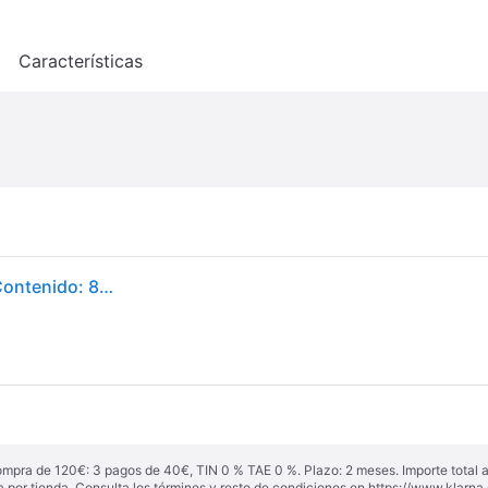
o
Características
MOJE AUTO 15-153 Ambientador Embalaje Blister, Contenido: 8ml
ompra de 120€: 3 pagos de 40€, TIN 0 % TAE 0 %. Plazo: 2 meses. Importe total
a por tienda. Consulta los términos y resto de condiciones en
https://www.klarna.