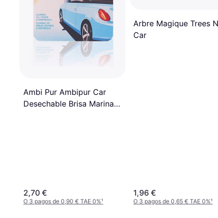
Arbre Magique Trees 
Car
Ambi Pur Ambipur Car
Desechable Brisa Marina
125 gr
2,70 €
1,96 €
O 3 pagos de 0,90 € TAE 0%
¹
O 3 pagos de 0,65 € TAE 0%
¹