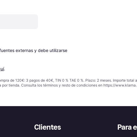
entes externas y debe utilizarse 
uí
.
ompra de 120€: 3 pagos de 40€, TIN 0 % TAE 0 %. Plazo: 2 meses. Importe total
a por tienda. Consulta los términos y resto de condiciones en
https://www.klarna.
Clientes
Para 