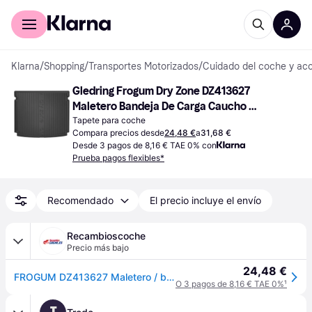
Comprar con Klarna
Para empresas
Klarna
/
Shopping
/
Transportes Motorizados
/
Cuidado del coche y acc
Gledring Frogum Dry Zone DZ413627 
Maletero Bandeja De Carga Caucho 
Adaptado
Tapete para coche
Compara precios desde
24,48 €
a
31,68 €
Desde 3 pagos de 8,16 € TAE 0% con
Prueba pagos flexibles*
Recomendado
El precio incluye el envío
Recambioscoche
Precio más bajo
24,48 €
FROGUM DZ413627 Maletero / bandeja de carga Caucho, Adaptado
O 3 pagos de 8,16 € TAE 0%
¹