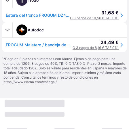
T
Trodo
31,68 €
Estera del tronco FROGUM DZ413627 Dryzone Ford Kuga III Titanium 2019+
O 3 pagos de 10,56 € TAE 0%
¹
Autodoc
24,49 €
FROGUM Maletero / bandeja de carga FORD DZ413627 Alfombrilla para maletero
O 3 pagos de 8,16 € TAE 0%
¹
¹
*Paga en 3 plazos sin intereses con Klarna. Ejemplo de pago para una
compra de 120€: 3 pagos de 40€, TIN 0 % TAE 0 %. Plazo: 2 meses. Importe
total adeudado 120€. Solo es válido para residentes en España y mayores de
18 años. Sujeto a la aprobación de Klarna. Importe mínimo y máximo varía
por tienda. Consulta los términos y resto de condiciones en
https://www.klarna.com/es/legal/
.