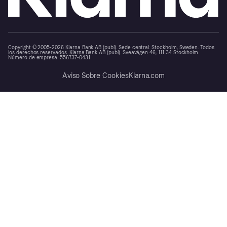
Copyright © 2005-2026 Klarna Bank AB (publ). Sede central: Stockholm, Sweden. Todos
los derechos reservados. Klarna Bank AB (publ). Sveavägen 46, 111 34 Stockholm.
Número de empresa: 556737-0431
Aviso Sobre Cookies
Klarna.com