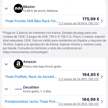
BikeInn
12,99 € de envío
,
Mañana
175,99 €
Thule Proride 598 Bike Rack For 1 Bike Negro 1 Bike
O 3 pagos de 58,66 € TAE 0%
¹
¹
*Paga en 3 plazos sin intereses con Klarna. Ejemplo de pago para una
compra de 120€: 3 pagos de 40€, TIN 0 % TAE 0 %. Plazo: 2 meses. Importe
total adeudado 120€. Solo es válido para residentes en España y mayores de
18 años. Sujeto a la aprobación de Klarna. Importe mínimo y máximo varía
por tienda. Consulta los términos y resto de condiciones en
https://www.klarna.com/es/legal/
.
Amazon
·
Precio más bajo
Envío gratis
164,95 €
Thule ProRide, Rack de bicicletas vertical para el montaje más rápido y cómodo - para bicicletas de hasta 20 kg, Référencia 598
O 3 pagos de 54,98 € TAE 0%
¹
Decathlon
Envío gratis
,
1-2 días
164,99 €
Portabicicletas techo Thule Proride 598
O 3 pagos de 54,99 € TAE 0%
¹