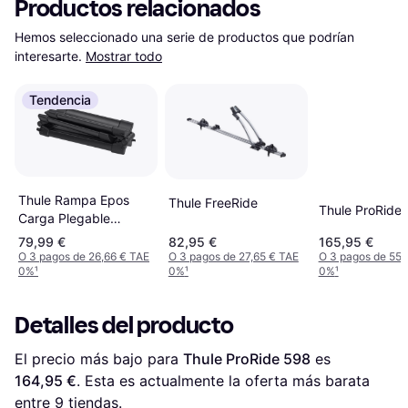
Productos relacionados
Hemos seleccionado una serie de productos que podrían 
interesarte.
Mostrar todo
Tendencia
Thule Rampa Epos
Thule FreeRide
Thule ProRide
Carga Plegable
Portabicicletas
79,99 €
82,95 €
165,95 €
O 3 pagos de 26,66 € TAE
O 3 pagos de 27,65 € TAE
O 3 pagos de 55,
0%
¹
0%
¹
0%
¹
Detalles del producto
El precio más bajo para 
Thule ProRide 598
 es 
164,95 €
. Esta es actualmente la oferta más barata 
entre 
9
 tiendas.