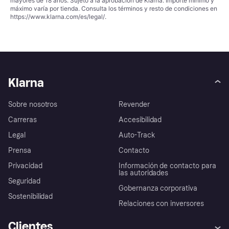
mayores de 18 años. Sujeto a la aprobación de Klarna. Importe mínimo y
máximo varía por tienda. Consulta los términos y resto de condiciones en
https://www.klarna.com/es/legal/
.
Klarna
Sobre nosotros
Revender
Carreras
Accesibilidad
Legal
Auto-Track
Prensa
Contacto
Privacidad
Información de contacto para
las autoridades
Seguridad
Gobernanza corporativa
Sostenibilidad
Relaciones con inversores
Clientes