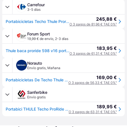
Carrefour
3-5 días
245,88 €
Portabicicletas Techo Thule Proride 598
O 3 pagos de 81,96 € TAE 0%
¹
Forum Sport
19,99 € de envío
,
2-3 días
183,95 €
Thule baca proride 598 v16 portabicicletas - UNICA
O 3 pagos de 61,31 € TAE 0%
¹
Norauto
Envío gratis
,
Mañana
169,00 €
Portabicicletas De Techo Thule Proride 598 Gris
O 3 pagos de 56,33 € TAE 0%
¹
Sanferbike
Envío gratis
189,95 €
Portabici THULE Techo ProRide 598 Plata
O 3 pagos de 63,31 € TAE 0%
¹