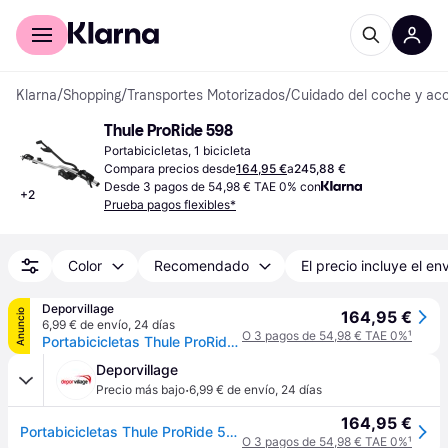
Comprar con Klarna
Para empresas
Klarna
/
Shopping
/
Transportes Motorizados
/
Cuidado del coche y acc
Thule ProRide 598
Portabicicletas, 1 bicicleta
Compara precios desde
164,95 €
a
245,88 €
Desde 3 pagos de 54,98 € TAE 0% con
+
2
Prueba pagos flexibles*
Color
Recomendado
El precio incluye el en
Deporvillage
Anuncio
164,95 €
6,99 € de envío
,
24 días
O 3 pagos de 54,98 € TAE 0%
¹
Portabicicletas Thule ProRide 598 1 bicicleta gris negro - Black
Deporvillage
·
Precio más bajo
6,99 € de envío
,
24 días
164,95 €
Portabicicletas Thule ProRide 598 1 bicicleta gris negro - Black
O 3 pagos de 54,98 € TAE 0%
¹