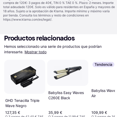
compra de 120€: 3 pagos de 40€, TIN 0 % TAE 0 %. Plazo: 2 meses. Importe
total adeudado 120€. Solo es válido para residentes en España y mayores de
18 años. Sujeto a la aprobación de Klarna. Importe mínimo y máximo varía
por tienda. Consulta los términos y resto de condiciones en
https://www.klarna.com/es/legal/
.
Productos relacionados
Hemos seleccionado una serie de productos que podrían 
interesarte.
Mostrar todo
Tendencia
Babyliss Wave
Babyliss Easy Waves
Air
C260E Black
GHD Tenacilla Triple
Wave Negro
127,35 €
35,99 €
109,99 €
O 3 pagos de 42,45 € TAE
O 3 pagos de 11,99 € TAE
O 3 pagos de 36,