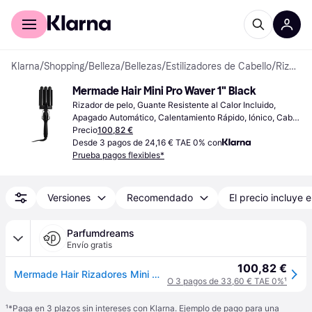
Comprar con Klarna
Para empresas
Klarna
/
Shopping
/
Belleza
/
Bellezas
/
Estilizadores de Cabello
/
Rizadores de pelo
Mermade Hair Mini Pro Waver 1" Black
Rizador de pelo, Guante Resistente al Calor Incluido, 
Apagado Automático, Calentamiento Rápido, Iónico, Cable 
Giratorio, Cerámica
Precio
100,82 €
Desde 3 pagos de 24,16 € TAE 0% con
Prueba pagos flexibles*
Versiones
Recomendado
El precio incluye e
Parfumdreams
Envío gratis
100,82 €
Mermade Hair Rizadores Mini Waver 25 mm Black Mujer
O 3 pagos de 33,60 € TAE 0%
¹
¹
*Paga en 3 plazos sin intereses con Klarna. Ejemplo de pago para una