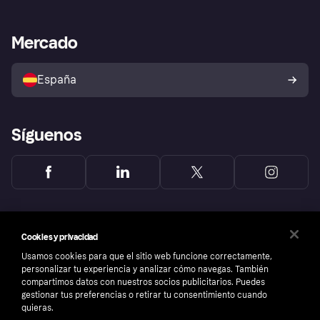
Nuestra promesa
Asistencia al comerciante
Portal de desarrolladores
Klarna app
Bienestar financiero
Acceso empresas
Estado operativo
Mercado
Directorio de tiendas
Configuración de privacidad
Vende con Klarna
Plataformas y socios
Política de protección al
comprador de Klarna
Tu derecho de desistimiento
España
Reclamaciones
Síguenos
Cookies y privacidad
Usamos cookies para que el sitio web funcione correctamente,
personalizar tu experiencia y analizar cómo navegas. También
compartimos datos con nuestros socios publicitarios. Puedes
gestionar tus preferencias o retirar tu consentimiento cuando
quieras.