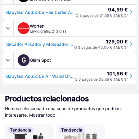
94,99 €
Babyliss As6550e Hair Curler Azul
O 3 pagos de 31,66 € TAE 0%
¹
Worten
Envío gratis
,
2-3 días
129,00 €
Secador Alisador y Moldeador BABYLISS Air Wand AS6550E (1600 W - 4 Niveles de Temperatura)
O 3 pagos de 43,00 € TAE 0%
¹
G
Glam Spot
101,66 €
Babyliss As6550E Air Wand Dryer 1 Unit
O 3 pagos de 33,88 € TAE 0%
¹
Productos relacionados
Hemos seleccionado una serie de productos que podrían 
interesarte.
Mostrar todo
Tendencia
Tendencia