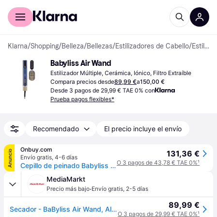
Comprar con Klarna
Para empresas
Klarna
/
Shopping
/
Belleza
/
Bellezas
/
Estilizadores de Cabello
/
Estilizadores Múltiples
Babyliss Air Wand
Estilizador Múltiple, Cerámica, Iónico, Filtro Extraíble
Compara precios desde
89,99 €
a
150,00 €
Desde 3 pagos de 29,99 € TAE 0% con
Prueba pagos flexibles*
Recomendado
El precio incluye el envío
Onbuy.com
Anuncio
131,36 €
Envío gratis
,
4-6 días
O 3 pagos de 43,78 € TAE 0%
¹
Cepillo de peinado Babyliss AS6550E – Varita de aire multistyler – Secador de pelo, plancha y moldeador. Todo en uno.
MediaMarkt
·
Precio más bajo
Envío gratis
,
2-5 días
89,99 €
Secador - BaByliss Air Wand, Alisador y Styler, De cabello mojado a peinado perfecto, Con aire, 1600W, 123 km/h, 4 temperaturas, 3 velocidades, Azul
O 3 pagos de 29,99 € TAE 0%
¹