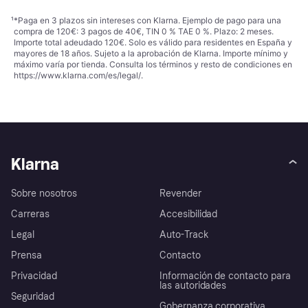
¹
*Paga en 3 plazos sin intereses con Klarna. Ejemplo de pago para una
compra de 120€: 3 pagos de 40€, TIN 0 % TAE 0 %. Plazo: 2 meses.
Importe total adeudado 120€. Solo es válido para residentes en España y
mayores de 18 años. Sujeto a la aprobación de Klarna. Importe mínimo y
máximo varía por tienda. Consulta los términos y resto de condiciones en
https://www.klarna.com/es/legal/
.
Klarna
Sobre nosotros
Revender
Carreras
Accesibilidad
Legal
Auto-Track
Prensa
Contacto
Privacidad
Información de contacto para
las autoridades
Seguridad
Gobernanza corporativa