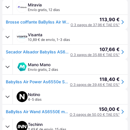
Miravia
Envío gratis
,
12 días
113,90 €
Brosse coiffante BaByliss Air Wand AS6550E 1600 W Bleu
O 3 pagos de 37,96 € TAE 0%
¹
Visanta
10,89 € de envío
,
1-3 días
107,66 €
Secador Alisador Babyliss AS6550E
O 3 pagos de 35,88 € TAE 0%
¹
Mano Mano
Envío gratis
,
2 días
118,40 €
Babyliss Air Power As6550e Secador 1600 W Marina
O 3 pagos de 39,46 € TAE 0%
¹
Notino
4-5 días
150,00 €
BaByliss Air Wand AS6550E moldeador-secador 1 ud
O 3 pagos de 50,00 € TAE 0%
¹
Techinn
2,49 € de envío
,
15 días