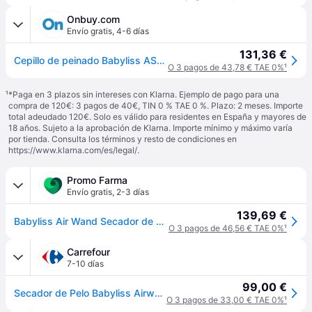
Onbuy.com
Envío gratis
,
4-6 días
131,36 €
Cepillo de peinado Babyliss AS6550E – Varita de aire multistyler – Secador de pelo, plancha y moldeador. Todo en uno.
O 3 pagos de 43,78 € TAE 0%
¹
¹
*Paga en 3 plazos sin intereses con Klarna. Ejemplo de pago para una
compra de 120€: 3 pagos de 40€, TIN 0 % TAE 0 %. Plazo: 2 meses. Importe
total adeudado 120€. Solo es válido para residentes en España y mayores de
18 años. Sujeto a la aprobación de Klarna. Importe mínimo y máximo varía
por tienda. Consulta los términos y resto de condiciones en
https://www.klarna.com/es/legal/
.
Promo Farma
Envío gratis
,
2-3 días
139,69 €
Babyliss Air Wand Secador de Pelo 3 en 1 As6550 E 1 ud
O 3 pagos de 46,56 € TAE 0%
¹
Carrefour
7-10 días
99,00 €
Secador de Pelo Babyliss Airwand AS6550E,1600 W, Motor Digital de Alta Velocidad, 4 Temperatura, 3 Velocidades
O 3 pagos de 33,00 € TAE 0%
¹