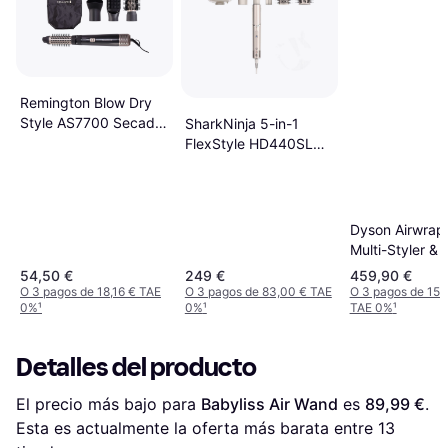
Remington Blow Dry
Style AS7700 Secador
SharkNinja 5-in-1
Moldeador Rotatorio
FlexStyle HD440SL
Silver
Dyson Airwrap 
Multi-Styler & 
Straight + Wav
54,50 €
249 €
459,90 €
Blue/Topaz
O 3 pagos de 18,16 € TAE
O 3 pagos de 83,00 € TAE
O 3 pagos de 153
0%
¹
0%
¹
TAE 0%
¹
Detalles del producto
El precio más bajo para 
Babyliss Air Wand
 es 
89,99 €
. 
Esta es actualmente la oferta más barata entre 
13