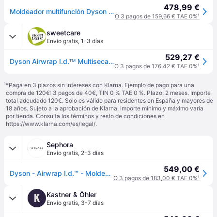
478,99 €
Moldeador multifunción Dyson Airwrap Amber Silk
O 3 pagos de 159,66 € TAE 0%
¹
sweetcare
Envío gratis
,
1-3 días
529,27 €
Dyson Airwrap I.d.ᵀᴹ Multisecador y secador de pelo [Enchufe europeo tipo F] 1 un. Amber Silk Straight + Wavy Hair
O 3 pagos de 176,42 € TAE 0%
¹
¹
*Paga en 3 plazos sin intereses con Klarna. Ejemplo de pago para una
compra de 120€: 3 pagos de 40€, TIN 0 % TAE 0 %. Plazo: 2 meses. Importe
total adeudado 120€. Solo es válido para residentes en España y mayores de
18 años. Sujeto a la aprobación de Klarna. Importe mínimo y máximo varía
por tienda. Consulta los términos y resto de condiciones en
https://www.klarna.com/es/legal/
.
Sephora
Envío gratis
,
2-3 días
549,00 €
Dyson - Airwrap I.d.™ - Moldeador Multifunción Y Secador Liso A Ondulado
O 3 pagos de 183,00 € TAE 0%
¹
Kastner & Öhler
K
Envío gratis
,
3-7 días