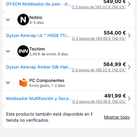
549,00 €
DYSON Moldeador de pelo - dyson Airwrap i.d.™ HS08 Amber Silk naranja - EG
O 3 pagos de 183,00 € TAE 0%
¹
Notino
4-5 días
554,00 €
Dyson Airwrap i.d.™ HS08 T1/T2 Amber Silk moldeador multifunción para cabello 1 ud
O 3 pagos de 184,66 € TAE 0%
¹
Techinn
2,49 € de envío
,
8 días
564,99 €
Dyson Airwrap Amber Silk Hair Styler Marrón
O 3 pagos de 188,33 € TAE 0%
¹
PC Componentes
Envío gratis
,
1-2 días
491,99 €
Moldeador Multifunción y Secador Dyson Airwrap i.d.™ - Liso + Ondulado 1300W Con Accesorios Oro Rosa
O 3 pagos de 163,99 € TAE 0%
¹
Este producto también está disponible en 
1
Mostrar todo
tienda
 no verificados.