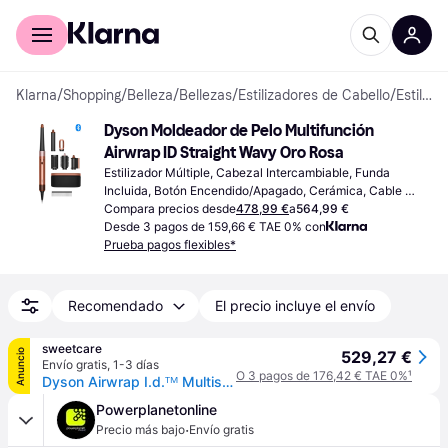
Comprar con Klarna
Para empresas
Klarna
/
Shopping
/
Belleza
/
Bellezas
/
Estilizadores de Cabello
/
Estilizadores Múltiples
Dyson Moldeador de Pelo Multifunción 
Airwrap ID Straight Wavy Oro Rosa
Estilizador Múltiple, Cabezal Intercambiable, Funda 
Incluida, Botón Encendido/Apagado, Cerámica, Cable 
Giratorio
Compara precios desde
478,99 €
a
564,99 €
Desde 3 pagos de 159,66 € TAE 0% con
Prueba pagos flexibles*
Recomendado
El precio incluye el envío
sweetcare
Anuncio
529,27 €
Envío gratis
,
1-3 días
O 3 pagos de 176,42 € TAE 0%
¹
Dyson Airwrap I.d.ᵀᴹ Multisecador y secador de pelo [Enchufe europeo tipo F] 1 un. Amber Silk Straight + Wavy Hair
Powerplanetonline
·
Precio más bajo
Envío gratis