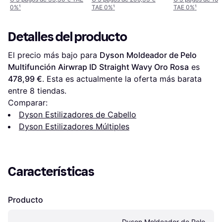
0%
¹
TAE 0%
¹
TAE 0%
¹
Gold
Detalles del producto
El precio más bajo para 
Dyson Moldeador de Pelo 
Multifunción Airwrap ID Straight Wavy Oro Rosa
 es 
478,99 €
. Esta es actualmente la oferta más barata 
entre 
8
 tiendas.
Comparar:
Dyson Estilizadores de Cabello
Dyson Estilizadores Múltiples
Características
Producto
Dyson Moldeador de Pelo 