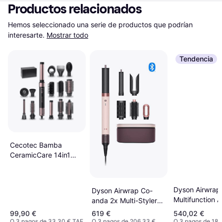
Productos relacionados
Hemos seleccionado una serie de productos que podrían 
interesarte.
Mostrar todo
Tendencia
Cecotec Bamba
CeramicCare 14in1
AirGlam Hair Styling
Set
Dyson Airwrap
Dyson Airwrap Co-
Multifunction 
anda 2x Multi-Styler
Straight + Wavy -
99,90 €
619 €
540,02 €
Ceramic Pink/Rose
O 3 pagos de 33,30 € TAE
O 3 pagos de 206,33 €
O 3 pagos de 180