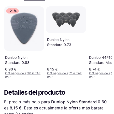
-21%
Dunlop Nylon
Standard 0.73
Dunlop 44P10
Dunlop Nylon
Standard Med
Standard 0.88
Picks 1mm (12
6,90 €
8,15 €
8,74 €
O 3 pagos de 2,30 € TAE
O 3 pagos de 2,71 € TAE
O 3 pagos de 2,9
0%
¹
0%
¹
0%
¹
Detalles del producto
El precio más bajo para 
Dunlop Nylon Standard 0.60
es 
8,15 €
. Esta es actualmente la oferta más barata 