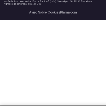
los derechos reservados. Klarna Bank AB (publ). Sveavägen 46, 111 34 Stockholm.
Número de empresa: 556737-0431
Aviso Sobre Cookies
Klarna.com