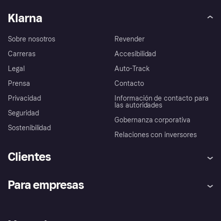
Klarna
Sobre nosotros
Revender
Carreras
Accesibilidad
Legal
Auto-Track
Prensa
Contacto
Privacidad
Información de contacto para
las autoridades
Seguridad
Gobernanza corporativa
Sostenibilidad
Relaciones con inversores
Clientes
Ayuda
Promesa de protección contra
Para empresas
el fraude
Inicio de sesión
Nuestra promesa
Asistencia al comerciante
Portal de desarrolladores
Klarna app
Bienestar financiero
Acceso empresas
Estado operativo