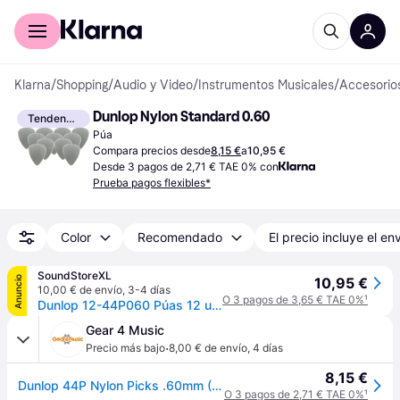
Comprar con Klarna
Para empresas
Klarna
/
Shopping
/
Audio y Video
/
Instrumentos Musicales
/
Accesorio
Dunlop Nylon Standard 0.60
Tendencia
Púa
Compara precios desde
8,15 €
a
10,95 €
Desde 3 pagos de 2,71 € TAE 0% con
Prueba pagos flexibles*
Color
Recomendado
El precio incluye el en
SoundStoreXL
Anuncio
10,95 €
10,00 € de envío
,
3-4 días
O 3 pagos de 3,65 € TAE 0%
¹
Dunlop 12-44P060 Púas 12 uds. (0,60mm)
Gear 4 Music
·
Precio más bajo
8,00 € de envío
,
4 días
8,15 €
Dunlop 44P Nylon Picks .60mm (12 Pack)
O 3 pagos de 2,71 € TAE 0%
¹