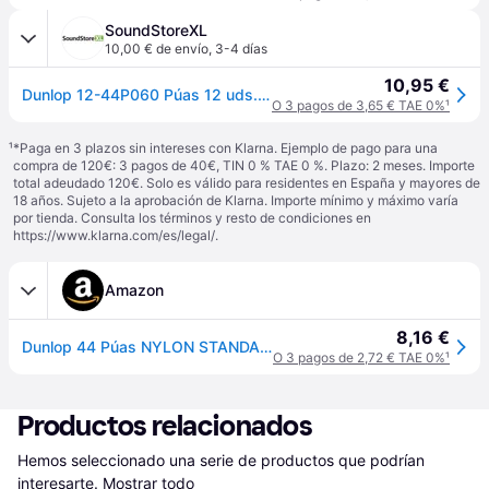
SoundStoreXL
10,00 € de envío
,
3-4 días
10,95 €
Dunlop 12-44P060 Púas 12 uds. (0,60mm)
O 3 pagos de 3,65 € TAE 0%
¹
¹
*Paga en 3 plazos sin intereses con Klarna. Ejemplo de pago para una
compra de 120€: 3 pagos de 40€, TIN 0 % TAE 0 %. Plazo: 2 meses. Importe
total adeudado 120€. Solo es válido para residentes en España y mayores de
18 años. Sujeto a la aprobación de Klarna. Importe mínimo y máximo varía
por tienda. Consulta los términos y resto de condiciones en
https://www.klarna.com/es/legal/
.
Amazon
8,16 €
Dunlop 44 Púas NYLON STANDARD gris claro 0.60 mm
O 3 pagos de 2,72 € TAE 0%
¹
Productos relacionados
Hemos seleccionado una serie de productos que podrían 
interesarte.
Mostrar todo