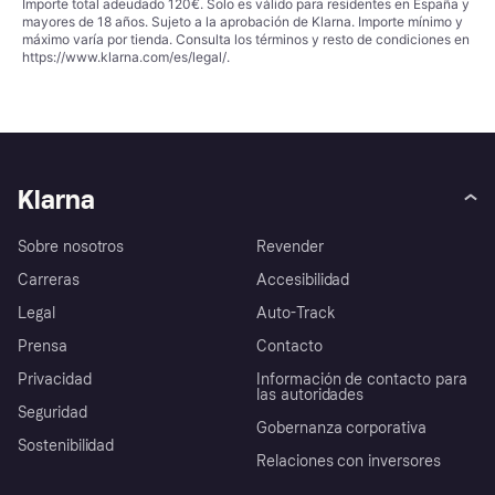
Importe total adeudado 120€. Solo es válido para residentes en España y
mayores de 18 años. Sujeto a la aprobación de Klarna. Importe mínimo y
máximo varía por tienda. Consulta los términos y resto de condiciones en
https://www.klarna.com/es/legal/
.
Klarna
Sobre nosotros
Revender
Carreras
Accesibilidad
Legal
Auto-Track
Prensa
Contacto
Privacidad
Información de contacto para
las autoridades
Seguridad
Gobernanza corporativa
Sostenibilidad
Relaciones con inversores