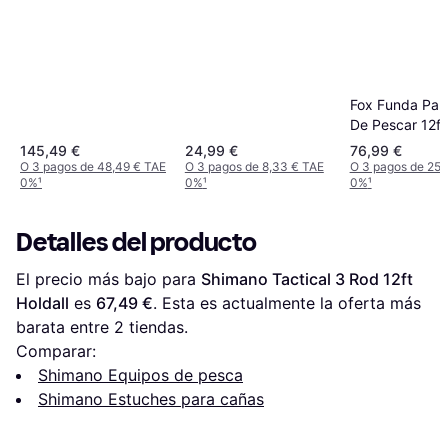
Fox Funda Par
De Pescar 12ft 
145,49 €
24,99 €
76,99 €
O 3 pagos de 48,49 € TAE
O 3 pagos de 8,33 € TAE
O 3 pagos de 25,
0%
¹
0%
¹
0%
¹
Detalles del producto
El precio más bajo para 
Shimano Tactical 3 Rod 12ft 
Holdall
 es 
67,49 €
. Esta es actualmente la oferta más 
barata entre 
2
 tiendas.
Comparar:
Shimano Equipos de pesca
Shimano Estuches para cañas