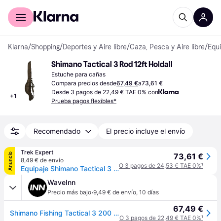
Comprar con Klarna
Para empresas
Klarna
/
Shopping
/
Deportes y Aire libre
/
Caza, Pesca y Aire libre
/
Equ
Shimano Tactical 3 Rod 12ft Holdall
Estuche para cañas
Compara precios desde
67,49 €
a
73,61 €
Desde 3 pagos de 22,49 € TAE 0% con
+
1
Prueba pagos flexibles*
Recomendado
El precio incluye el envío
Trek Expert
Anuncio
73,61 €
8,49 € de envío
O 3 pagos de 24,53 € TAE 0%
¹
Equipaje Shimano Tactical 3 Rod 12ft Holdall & Aero Qvr - Vert
WaveInn
·
Precio más bajo
9,49 € de envío
,
10 días
67,49 €
Shimano Fishing Tactical 3 200 Cm Rod Holdall Marrón
O 3 pagos de 22,49 € TAE 0%
¹