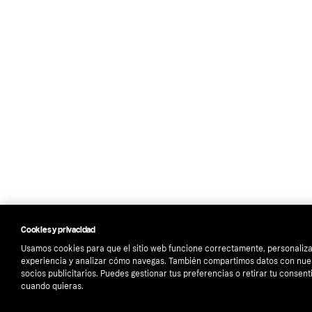
Cookies y privacidad
Usamos cookies para que el sitio web funcione correctamente, personaliza
experiencia y analizar cómo navegas. También compartimos datos con nue
socios publicitarios. Puedes gestionar tus preferencias o retirar tu consen
cuando quieras.