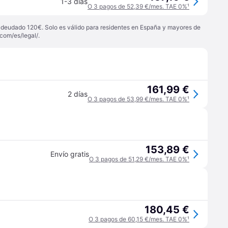
1-3 días
O 3 pagos de 52,39 €/mes. TAE 0%
¹
 adeudado 120€. Solo es válido para residentes en España y mayores de
com/es/legal/
.
161,99 €
2 días
O 3 pagos de 53,99 €/mes. TAE 0%
¹
153,89 €
Envío gratis
O 3 pagos de 51,29 €/mes. TAE 0%
¹
180,45 €
O 3 pagos de 60,15 €/mes. TAE 0%
¹