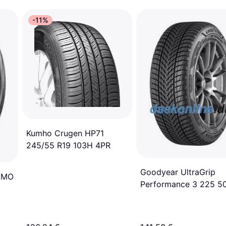
-11%
Kumho Crugen HP71
245/55 R19 103H 4PR
Goodyear UltraGrip
T MO
Performance 3 225 5
R17 98H Tire