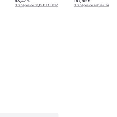
93,47 €
147,59 €
O 3 pagos de 31,15 € TAE 0%
¹
O 3 pagos de 49,19 € TAE 0%