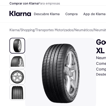
Comprar con Klarna
Para empresas
Descubre Klarna
Compra
App de Klarna
Klarna
/
Shopping
/
Transportes Motorizados
/
Neumáticos
/
Neumát
Formas de pag
Tiendas
Formas de pago
MediaMarkt
Go
Paga ahora
Shein
Paga en 3 plazos
Zalando Priv
XL
Paga en 30 días
Zara
Financiación
JD Sports
Neumá
Klarna en Apple 
Comer
Comp
Directorio de tie
Desde