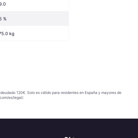
9.0
5 %
75.0 kg
 adeudado 120€. Solo es válido para residentes en España y mayores de
com/es/legal/
.