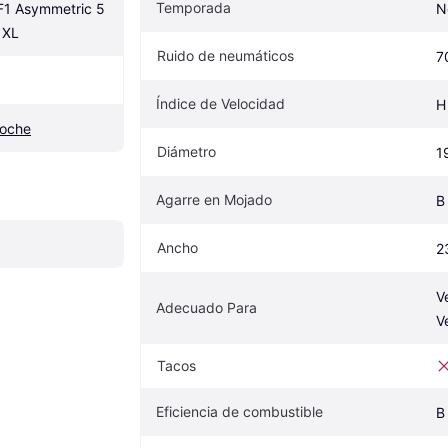
Temporada
1 Asymmetric 5 
N
 XL
Ruido de neumáticos
7
Índice de Velocidad
H
coche
Diámetro
1
Agarre en Mojado
B
Ancho
2
Ve
Adecuado Para
V
Tacos
Eficiencia de combustible
B