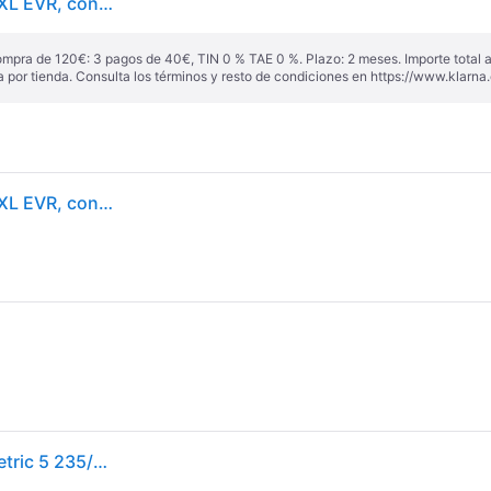
Goodyear Eagle F1 Asymmetric 5 ( 235/45 R19 99H XL EVR, con protector de llanta (MFS) ) - negro
ompra de 120€: 3 pagos de 40€, TIN 0 % TAE 0 %. Plazo: 2 meses. Importe total
a por tienda. Consulta los términos y resto de condiciones en
https://www.klarna.
Goodyear Eagle F1 Asymmetric 5 ( 235/45 R19 99H XL EVR, con protector de llanta (MFS) )
Neumáticos de verano GOODYEAR Eagle F1 Asymmetric 5 235/45R19 XL 99H