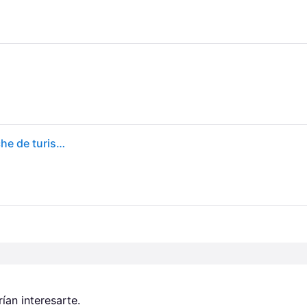
Goodyear Eagle F1 Asymmetric 235/45 R19 99H coche de turismo Neumáticos de verano Neumáticos 576030
an interesarte.