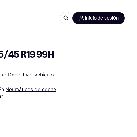
Inicio de sesión
Más información
les de oficina
Qué es Klarna?
5/45 R19 99H 
io Deportivo, Vehículo 
En 
Neumáticos de coche
las categorías
s*