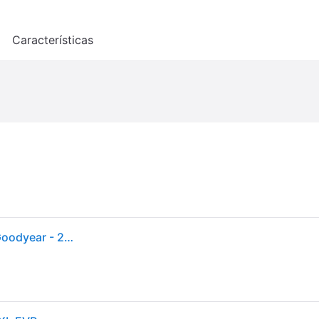
o
Características
Neumático - Turismo - EAGLE F1 ASYMMETRIC 5 - Goodyear - 235-45-19-99-H