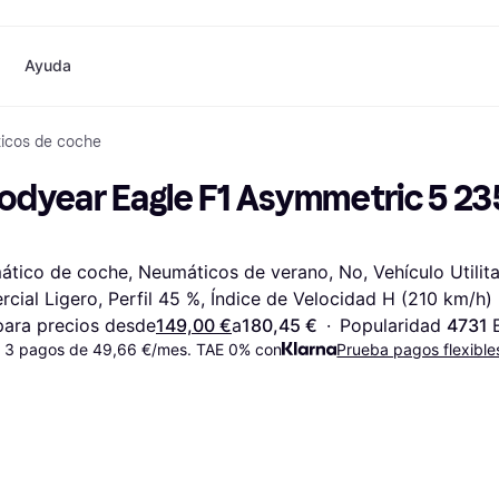
Ayuda
icos de coche
o
Compras y recompensas
Compra y compara precios
Banca
Móvil
Fotografías
Materia
Cashback
Rebajas
Tarjeta Klarna
Juegos y Entretenimiento
eSIM internacional
¿
odyear Eagle F1 Asymmetric 5 23
Directorio de tiendas
Belleza
Saldo
Teléfonos & Wearables
e
Suscripciones
Ropa
Cuentas de ahorro
Niños y Familia
Invita a un amigo
Juguetes
Cuenta Flex
Transportes Motorizados
Hogares e Interiores
Depósito a plazo fijo
Jardín y Patio
tico de coche, Neumáticos de verano, No, Vehículo Utilitar
Pay
Audio y Video
Electrodomésticos de
cial Ligero, Perfil 45 %, Índice de Velocidad H (210 km/h)
Deportes y Aire libre
Cocina
Informática
Electrodomésticos
ara precios desde
149,00 €
a
180,45 €
·
Popularidad 
4731 
ndas
Hazlo tú mismo
Libros, Películas y Música
Todas 
 3 pagos de 49,66 €/mes. TAE 0% con
Prueba pagos flexible