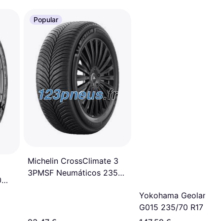
Popular
Michelin CrossClimate 3
3PMSF Neumáticos 235
0
55 R18 100V
Yokohama Geolandar
G015 235/70 R17 109