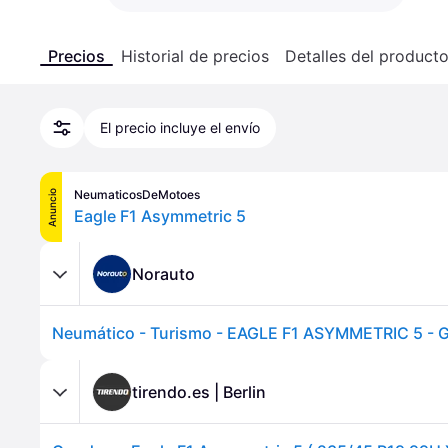
Precios
Historial de precios
Detalles del product
El precio incluye el envío
NeumaticosDeMotoes
Anuncio
Eagle F1 Asymmetric 5
Norauto
tirendo.es | Berlin